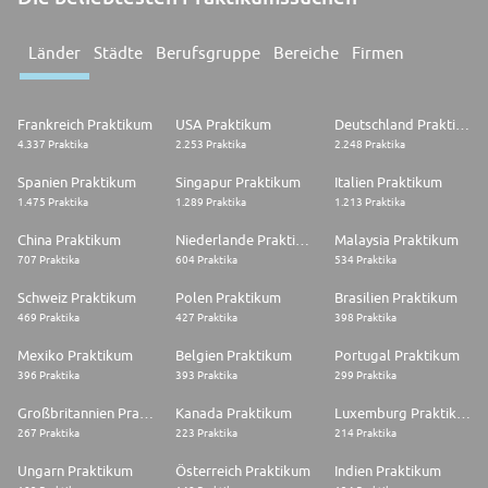
Länder
Städte
Berufsgruppe
Bereiche
Firmen
Frankreich Praktikum
USA Praktikum
Deutschland Praktikum
4.337 Praktika
2.253 Praktika
2.248 Praktika
Spanien Praktikum
Singapur Praktikum
Italien Praktikum
1.475 Praktika
1.289 Praktika
1.213 Praktika
China Praktikum
Niederlande Praktikum
Malaysia Praktikum
707 Praktika
604 Praktika
534 Praktika
Schweiz Praktikum
Polen Praktikum
Brasilien Praktikum
469 Praktika
427 Praktika
398 Praktika
Mexiko Praktikum
Belgien Praktikum
Portugal Praktikum
396 Praktika
393 Praktika
299 Praktika
Großbritannien Praktikum
Kanada Praktikum
Luxemburg Praktikum
267 Praktika
223 Praktika
214 Praktika
Ungarn Praktikum
Österreich Praktikum
Indien Praktikum