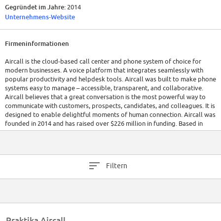
Gegründet im Jahre:
2014
Unternehmens-Website
Firmeninformationen
Aircall is the cloud-based call center and phone system of choice for
modern businesses. A voice platform that integrates seamlessly with
popular productivity and helpdesk tools. Aircall was built to make phone
systems easy to manage – accessible, transparent, and collaborative.
Aircall believes that a great conversation is the most powerful way to
communicate with customers, prospects, candidates, and colleagues. It is
designed to enable delightful moments of human connection. Aircall was
founded in 2014 and has raised over $226 million in funding. Based in
New York, Paris, Sydney, Madrid, Berlin & London the company currently
has over 500+ employees.
Filtern
Praktika Aircall