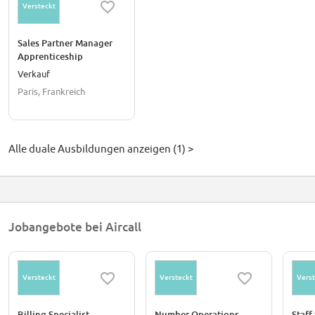
Versteckt
Sales Partner Manager
Apprenticeship
(Apprendistato), Italian
Verkauf
market
Paris, Frankreich
Alle duale Ausbildungen anzeigen (1) >
Jobangebote bei Aircall
Versteckt
Versteckt
Verst
Billing Specialist
Number Operations
Staff