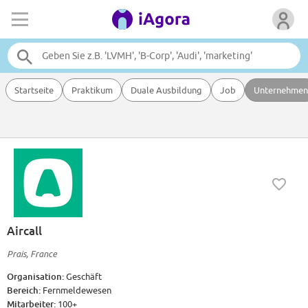
Startseite
Praktikum
Duale Ausbildung
Job
Unternehmen
Aircall
Prais, France
Organisation:
Geschäft
Bereich:
Fernmeldewesen
Mitarbeiter:
100+