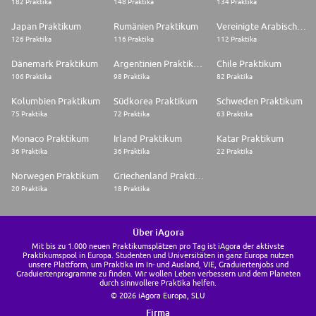
182 Praktika
148 Praktika
134 Praktika
Japan Praktikum
Rumänien Praktikum
Vereinigte Arabische Emirate Praktikum
126 Praktika
116 Praktika
112 Praktika
Dänemark Praktikum
Argentinien Praktikum
Chile Praktikum
106 Praktika
98 Praktika
82 Praktika
Kolumbien Praktikum
Südkorea Praktikum
Schweden Praktikum
75 Praktika
72 Praktika
63 Praktika
Monaco Praktikum
Irland Praktikum
Katar Praktikum
36 Praktika
36 Praktika
22 Praktika
Norwegen Praktikum
Griechenland Praktikum
20 Praktika
18 Praktika
Über iAgora
Mit bis zu 1.000 neuen Praktikumsplätzen pro Tag ist iAgora der aktivste
Praktikumspool in Europa. Studenten und Universitäten in ganz Europa nutzen
unsere Plattform, um Praktika im In- und Ausland, VIE, Graduiertenjobs und
Graduiertenprogramme zu finden. Wir wollen Leben verbessern und dem Planeten
durch sinnvollere Praktika helfen.
© 2026 iAgora Europa, SLU
Firma