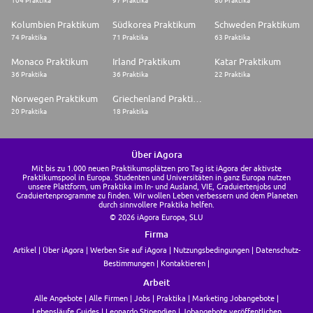
104 Praktika
97 Praktika
80 Praktika
Kolumbien Praktikum
Südkorea Praktikum
Schweden Praktikum
74 Praktika
71 Praktika
63 Praktika
Monaco Praktikum
Irland Praktikum
Katar Praktikum
36 Praktika
36 Praktika
22 Praktika
Norwegen Praktikum
Griechenland Praktikum
20 Praktika
18 Praktika
Über iAgora
Mit bis zu 1.000 neuen Praktikumsplätzen pro Tag ist iAgora der aktivste
Praktikumspool in Europa. Studenten und Universitäten in ganz Europa nutzen
unsere Plattform, um Praktika im In- und Ausland, VIE, Graduiertenjobs und
Graduiertenprogramme zu finden. Wir wollen Leben verbessern und dem Planeten
durch sinnvollere Praktika helfen.
© 2026 iAgora Europa, SLU
Firma
Artikel
Über iAgora
Werben Sie auf iAgora
Nutzungsbedingungen
Datenschutz-
Bestimmungen
Kontaktieren
Arbeit
Alle Angebote
Alle Firmen
Jobs
Praktika
Marketing Jobangebote
Lebensläufe Guides
Leonardo Stipendien
Jobangebote veröffentlichen