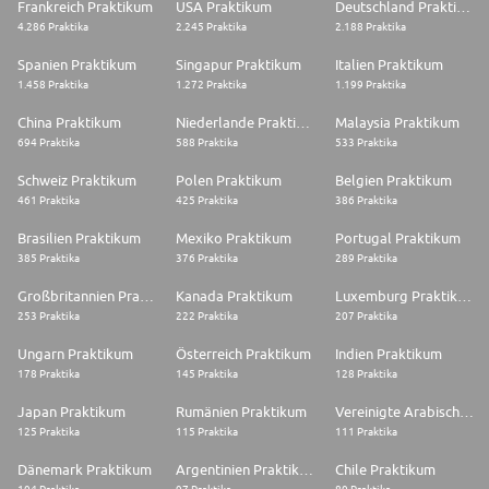
Frankreich Praktikum
USA Praktikum
Deutschland Praktikum
4.286 Praktika
2.245 Praktika
2.188 Praktika
Spanien Praktikum
Singapur Praktikum
Italien Praktikum
1.458 Praktika
1.272 Praktika
1.199 Praktika
China Praktikum
Niederlande Praktikum
Malaysia Praktikum
694 Praktika
588 Praktika
533 Praktika
Schweiz Praktikum
Polen Praktikum
Belgien Praktikum
461 Praktika
425 Praktika
386 Praktika
Brasilien Praktikum
Mexiko Praktikum
Portugal Praktikum
385 Praktika
376 Praktika
289 Praktika
Großbritannien Praktikum
Kanada Praktikum
Luxemburg Praktikum
253 Praktika
222 Praktika
207 Praktika
Ungarn Praktikum
Österreich Praktikum
Indien Praktikum
178 Praktika
145 Praktika
128 Praktika
Japan Praktikum
Rumänien Praktikum
Vereinigte Arabische Emirate Praktikum
125 Praktika
115 Praktika
111 Praktika
Dänemark Praktikum
Argentinien Praktikum
Chile Praktikum