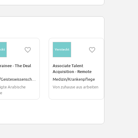
ckt
Versteckt
Versteckt
ainee - The Deal
Associate Talent
Finance Tr
Acquisition - Remote
(Emiratisat
India based ( 6-Month
Kultur/Geisteswissenschaften
Medizin/Krankenpflege
Finanzen/B
Contract)
igte Arabische
Von zuhause aus arbeiten
Vereinigte 
te
Emirate