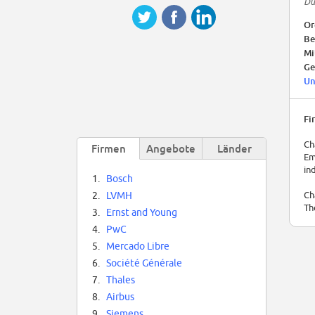
Du
Or
Be
Mi
Ge
Un
Fi
Ch
Firmen
Angebote
Länder
Em
in
1.
Bosch
Ch
2.
LVMH
Th
3.
Ernst and Young
4.
PwC
5.
Mercado Libre
6.
Société Générale
7.
Thales
8.
Airbus
9.
Siemens