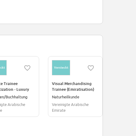
ckt
Versteckt
Versteckt
ce Trainee
Visual Merchandising
People Exp
ization - Luxury
Trainee (Emiratisation)
Culture - T
ware
(Tamheer) 
zen/Buchhaltung
Naturheilkunde
igte Arabische
Vereinigte Arabische
Vereinigte 
te
Emirate
Emirate