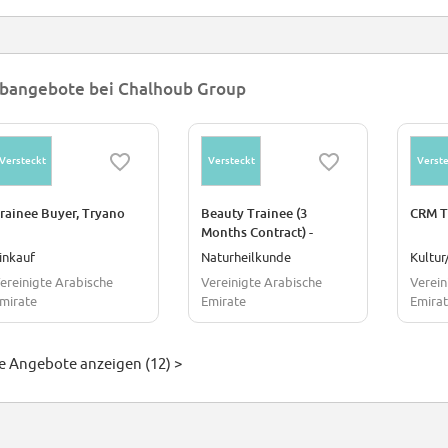
bangebote bei Chalhoub Group
Versteckt
Versteckt
Verste
rainee Buyer, Tryano
Beauty Trainee (3
CRM Tr
Months Contract) -
Givenchy
inkauf
Naturheilkunde
ereinigte Arabische
Vereinigte Arabische
Verein
mirate
Emirate
Emira
le Angebote anzeigen (12) >