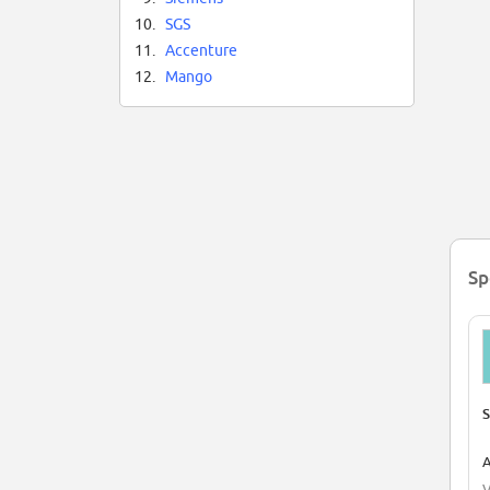
10.
SGS
11.
Accenture
12.
Mango
Sp
S
A
V