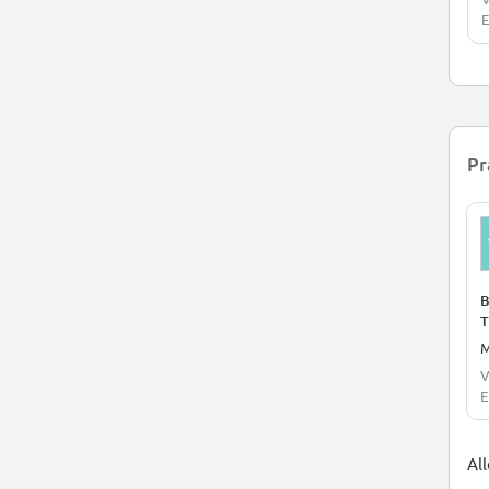
E
Pr
B
T
M
V
E
All