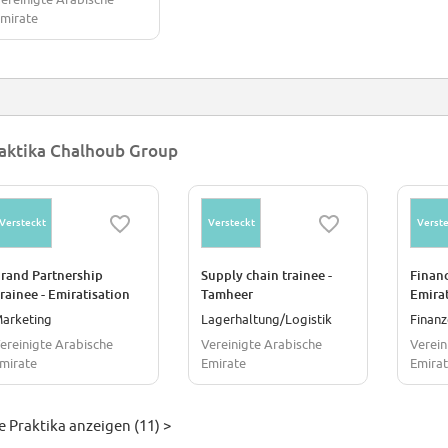
mirate
aktika Chalhoub Group
Versteckt
Versteckt
Verste
rand Partnership
Supply chain trainee -
Finan
rainee - Emiratisation
Tamheer
Emirat
Home
arketing
Lagerhaltung/Logistik
Finan
ereinigte Arabische
Vereinigte Arabische
Verein
mirate
Emirate
Emira
e Praktika anzeigen (11) >