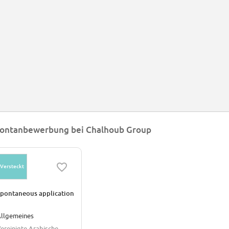
ontanbewerbung bei Chalhoub Group
Versteckt
pontaneous application
llgemeines
ereinigte Arabische