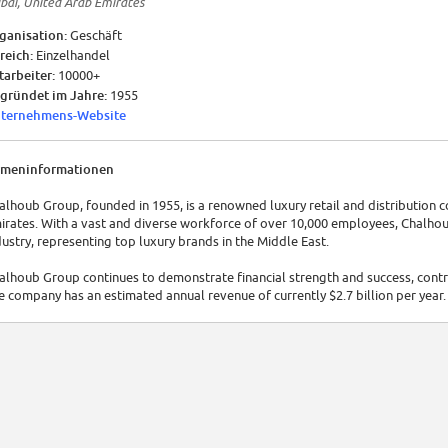
bai, United Arab Emirates
ganisation:
Geschäft
reich:
Einzelhandel
tarbeiter:
10000+
gründet im Jahre:
1955
ternehmens-Website
rmeninformationen
alhoub Group, founded in 1955, is a renowned luxury retail and distribution 
irates. With a vast and diverse workforce of over 10,000 employees, Chalhou
dustry, representing top luxury brands in the Middle East.
alhoub Group continues to demonstrate financial strength and success, contri
e company has an estimated annual revenue of currently $2.7 billion per year.