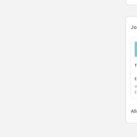
Jo
T
E
V
E
Al