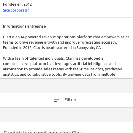
Fondée en:
2012
Site corporatif
Informations entreprise
Clari is an AI-powered revenue operations platform that empowers sales
teams to drive revenue growth and improve forecasting accuracy.
Founded in 2012, Clari is headquartered in Sunnyvale, CA.
With a team of talented individuals, Clari has developed a
comprehensive platform that leverages artificial intelligence and
automation to provide sales teams with real-time insights, predictive
analytics, and collaborative tools. By unifying data from multiple
sources, Clari helps sales teams streamline their processes, prioritize
activities, and make data-driven decisions to optimize revenue
generation.
Filtrer
Clari has a dedicated workforce of over 500 employees, committed to
delivering innovative solutions for sales organizations. In their latest
funding round, Clari raised $225M.
Candidature spontanée chez Clari