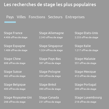
Les recherches de stage les plus populaires
Pays
Villes
Fonctions
Secteurs
Entreprises
Stage France
Stage Allemagne
Stage Etats-Unis
4.406 offres de stage
2.343 offres de stage
2.233 offres de stage
Stage Espagne
Stage Singapour
Stage Italie
1.489 offres de stage
1.324 offres de stage
1.217 offres de stage
Stage Chine
Stage Pays-Bas
Stage Malaisie
698 offres de stage
597 offres de stage
551 offres de stage
Stage Suisse
Stage Pologne
Stage Mexique
462 offres de stage
434 offres de stage
412 offres de stage
Stage Belgique
Stage Brésil
Stage Portugal
400 offres de stage
390 offres de stage
299 offres de stage
Stage Royaume-Uni
Stage Canada
Stage Luxembourg
268 offres de stage
231 offres de stage
218 offres de stage