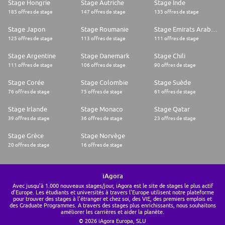
Stage Hongrie
Stage Autriche
Stage Inde
185 offres de stage
147 offres de stage
135 offres de stage
Stage Japon
Stage Roumanie
Stage Emirats Arabes Unis
125 offres de stage
113 offres de stage
111 offres de stage
Stage Argentine
Stage Danemark
Stage Chili
111 offres de stage
106 offres de stage
90 offres de stage
Stage Corée
Stage Colombie
Stage Suède
76 offres de stage
75 offres de stage
61 offres de stage
Stage Irlande
Stage Monaco
Stage Qatar
39 offres de stage
36 offres de stage
23 offres de stage
Stage Grèce
Stage Norvège
20 offres de stage
16 offres de stage
iAgora
Avec jusqu'à 1.000 nouveaux stages/jour, iAgora est le site de stages le plus actif
d'Europe. Les étudiants et universités à travers l'Europe utilisent notre plateforme
pour trouver des stages à l'étranger et chez soi, des VIE, des premiers emplois et
des Graduate Programmes. A travers des stages plus enrichissants, nous souhaitons
améliorer les carrières et aider la planète.
© 2026 iAgora Europa, SLU