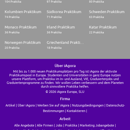
104 Praktika
97 Praktika
80 Praktika
Kolumbien Praktikum
Südkorea Praktikum
Schweden Praktikum
74 Praktika
71 Praktika
63 Praktika
Monaco Praktikum
Irland Praktikum
Katar Praktikum
36 Praktika
36 Praktika
22 Praktika
Norwegen Praktikum
Griechenland Praktikum
20 Praktika
18 Praktika
Über iAgora
Mit bis zu 1.000 neuen Praktikumsplätzen pro Tag ist iAgora der aktivste
Praktikumspool in Europa. Studenten und Universitäten in ganz Europa nutzen
unsere Plattform, um Praktika im In- und Ausland, VIE, Graduiertenjobs und
Graduiertenprogramme zu finden. Wir wollen Leben verbessern und dem Planeten
durch sinnvollere Praktika helfen.
© 2026 iAgora Europa, SLU
Firma
Artikel
Über iAgora
Werben Sie auf iAgora
Nutzungsbedingungen
Datenschutz-
Bestimmungen
Kontaktieren
Arbeit
Alle Angebote
Alle Firmen
Jobs
Praktika
Marketing Jobangebote