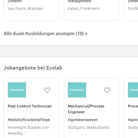
Umwelt
Management
Umwe
Sao Paulo, Brasilien
Calais, Frankreich
Großb
Alle duale Ausbildungen anzeigen (10) >
Jobangebote bei Ecolab
Versteckt
Versteckt
Verst
Pest Control Technician
Mechanical/Process
Proce
Engineer
Medizin/Krankenpflege
Ingenieurswesen
Ingen
Vereinigte Staaten von
Stuttgart, Deutschland
Stutt
Amerika