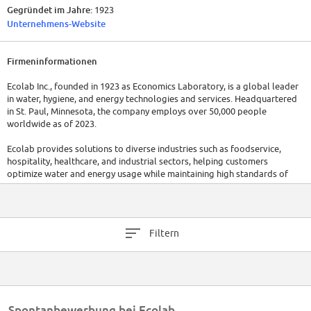
Gegründet im Jahre:
1923
Unternehmens-Website
Firmeninformationen
Ecolab Inc., founded in 1923 as Economics Laboratory, is a global leader
in water, hygiene, and energy technologies and services. Headquartered
in St. Paul, Minnesota, the company employs over 50,000 people
worldwide as of 2023.
Ecolab provides solutions to diverse industries such as foodservice,
hospitality, healthcare, and industrial sectors, helping customers
optimize water and energy usage while maintaining high standards of
cleanliness and sustainability. In 2022, the company reported a total
revenue of $15.9 billion.
Filtern
Spontanbewerbung bei Ecolab