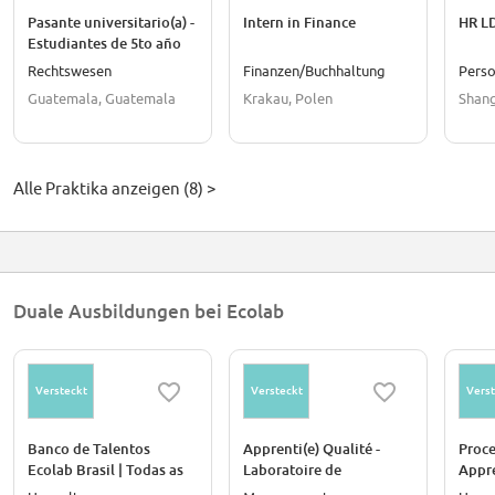
Pasante universitario(a) -
Intern in Finance
HR L
Estudiantes de 5to año
en Ciencias Jurídicas
Rechtswesen
Finanzen/Buchhaltung
Pers
Guatemala, Guatemala
Krakau, Polen
Shang
Alle Praktika anzeigen (8) >
Duale Ausbildungen bei Ecolab
Versteckt
Versteckt
Verst
Banco de Talentos
Apprenti(e) Qualité -
Proce
Ecolab Brasil | Todas as
Laboratoire de
Appr
Regiões
Microbiologie