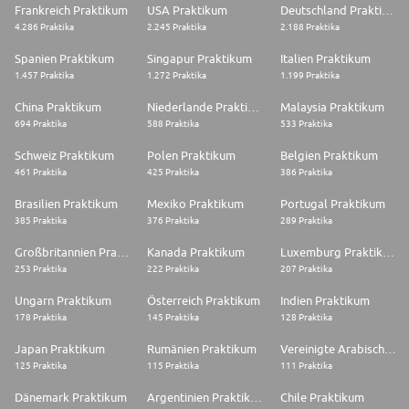
Frankreich Praktikum
USA Praktikum
Deutschland Praktikum
4.286 Praktika
2.245 Praktika
2.188 Praktika
Spanien Praktikum
Singapur Praktikum
Italien Praktikum
1.457 Praktika
1.272 Praktika
1.199 Praktika
China Praktikum
Niederlande Praktikum
Malaysia Praktikum
694 Praktika
588 Praktika
533 Praktika
Schweiz Praktikum
Polen Praktikum
Belgien Praktikum
461 Praktika
425 Praktika
386 Praktika
Brasilien Praktikum
Mexiko Praktikum
Portugal Praktikum
385 Praktika
376 Praktika
289 Praktika
Großbritannien Praktikum
Kanada Praktikum
Luxemburg Praktikum
253 Praktika
222 Praktika
207 Praktika
Ungarn Praktikum
Österreich Praktikum
Indien Praktikum
178 Praktika
145 Praktika
128 Praktika
Japan Praktikum
Rumänien Praktikum
Vereinigte Arabische Emirate Praktikum
125 Praktika
115 Praktika
111 Praktika
Dänemark Praktikum
Argentinien Praktikum
Chile Praktikum