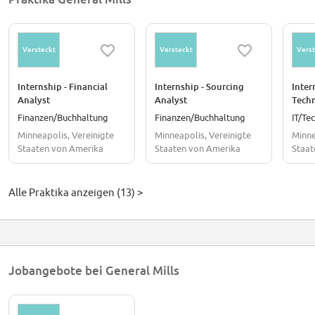
Versteckt
Versteckt
Verst
Internship - Financial
Internship - Sourcing
Inter
Analyst
Analyst
Techn
Finanzen/Buchhaltung
Finanzen/Buchhaltung
IT/Te
Minneapolis, Vereinigte
Minneapolis, Vereinigte
Minne
Staaten von Amerika
Staaten von Amerika
Staat
Alle Praktika anzeigen (13) >
Jobangebote bei General Mills