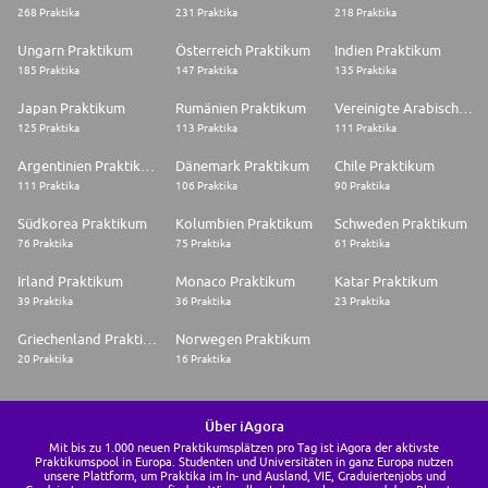
268 Praktika
231 Praktika
218 Praktika
Ungarn Praktikum
Österreich Praktikum
Indien Praktikum
185 Praktika
147 Praktika
135 Praktika
Japan Praktikum
Rumänien Praktikum
Vereinigte Arabische Emirate Praktikum
125 Praktika
113 Praktika
111 Praktika
Argentinien Praktikum
Dänemark Praktikum
Chile Praktikum
111 Praktika
106 Praktika
90 Praktika
Südkorea Praktikum
Kolumbien Praktikum
Schweden Praktikum
76 Praktika
75 Praktika
61 Praktika
Irland Praktikum
Monaco Praktikum
Katar Praktikum
39 Praktika
36 Praktika
23 Praktika
Griechenland Praktikum
Norwegen Praktikum
20 Praktika
16 Praktika
Über iAgora
Mit bis zu 1.000 neuen Praktikumsplätzen pro Tag ist iAgora der aktivste
Praktikumspool in Europa. Studenten und Universitäten in ganz Europa nutzen
unsere Plattform, um Praktika im In- und Ausland, VIE, Graduiertenjobs und