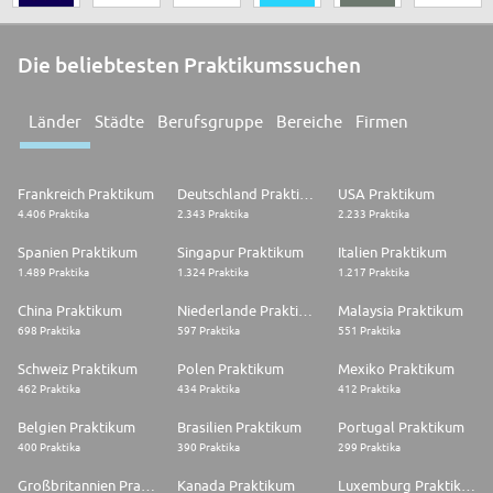
Die beliebtesten Praktikumssuchen
Länder
Städte
Berufsgruppe
Bereiche
Firmen
Frankreich Praktikum
Deutschland Praktikum
USA Praktikum
4.406 Praktika
2.343 Praktika
2.233 Praktika
Spanien Praktikum
Singapur Praktikum
Italien Praktikum
1.489 Praktika
1.324 Praktika
1.217 Praktika
China Praktikum
Niederlande Praktikum
Malaysia Praktikum
698 Praktika
597 Praktika
551 Praktika
Schweiz Praktikum
Polen Praktikum
Mexiko Praktikum
462 Praktika
434 Praktika
412 Praktika
Belgien Praktikum
Brasilien Praktikum
Portugal Praktikum
400 Praktika
390 Praktika
299 Praktika
Großbritannien Praktikum
Kanada Praktikum
Luxemburg Praktikum