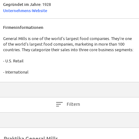
Gegründet im Jahre:
1928
Unternehmens-Website
Firmeninformationen
General Mills is one of the world's largest food companies. They're one
of the world's largest food companies, marketing in more than 100
countries. They categorize their sales into three core business segments:
- U.S. Retail
- International
- Convenience Stores & Foodservice
U.S. Retail includes seven divisions that market brands such as Cheerios,
Yoplait yogurt, Pillsbury refrigerated dough and Betty Crocker baking
Filtern
products.
Its International sales excludes their proportionate share of two joint
ventures: Cereal Partners Worldwide and Häagen-Dazs Japan.
Praktika General Mills