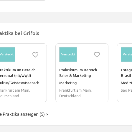
aktika bei Grifols
Versteckt
Versteckt
Verste
raktikum im Bereich
Praktikum im Bereich
Estagi
ersonal (m\/w\/d)
Sales & Marketing
Brasil
(m\/w\/d)
Kultur/Geisteswissenschaften
Marketing
Mediz
rankfurt am Main,
Frankfurt am Main,
Sao Pa
eutschland
Deutschland
e Praktika anzeigen (5) >