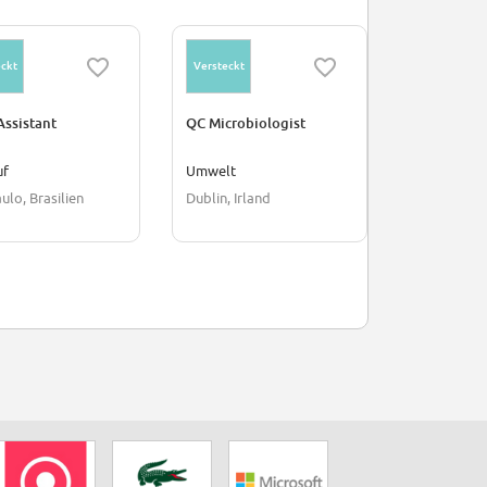
ckt
Versteckt
Versteckt
Assistant
QC Microbiologist
Quality Sy
Complianc
uf
Umwelt
Manageme
ulo, Brasilien
Dublin, Irland
Dublin, Irla