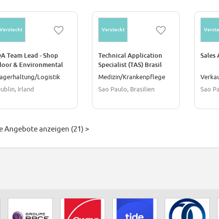
Versteckt
Versteckt
Verste
A Team Lead - Shop
Technical Application
Sales 
loor & Environmental
Specialist (TAS) Brasil
onitoring (EM)
agerhaltung/Logistik
Medizin/Krankenpflege
Verka
ublin, Irland
Sao Paulo, Brasilien
Sao Pa
le Angebote anzeigen (21) >