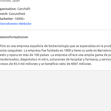
rcelona, Spain
ganisation:
Geschäft
reich:
Gesundheit
tarbeiter:
10000+
ternehmens-Website
rmeninformationen
ifols es una empresa española de biotecnología que se especializa en la pro
asma sanguíneo. La empresa fue fundada en 1909 y tiene su sede en Barcelon
ndo y opera en más de 100 países. La empresa ofrece una amplia gama de pro
moderivados, diagnóstico in vitro, soluciones de hospital y farmacia, y servic
gresos de €5.4 mil millones y un beneficio neto de €697 millones.