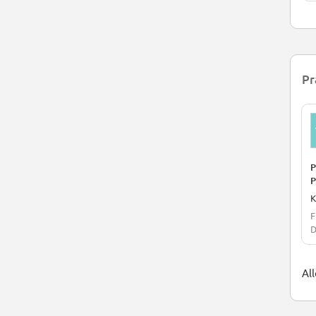
Pr
P
P
F
D
All