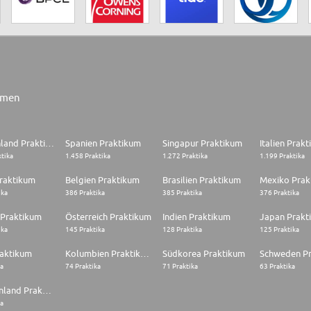
rmen
Deutschland Praktikum
Spanien Praktikum
Singapur Praktikum
Italien Prak
ktika
1.458 Praktika
1.272 Praktika
1.199 Praktika
raktikum
Belgien Praktikum
Brasilien Praktikum
Mexiko Prak
ika
386 Praktika
385 Praktika
376 Praktika
 Praktikum
Österreich Praktikum
Indien Praktikum
Japan Prakt
ika
145 Praktika
128 Praktika
125 Praktika
raktikum
Kolumbien Praktikum
Südkorea Praktikum
Schweden P
ka
74 Praktika
71 Praktika
63 Praktika
Griechenland Praktikum
ka