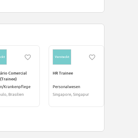
ckt
Versteckt
Versteckt
ário Comercial
HR Trainee
Intern - Oc
 (Trainee)
Health & S
in/Krankenpflege
Personalwesen
Medizin/Kr
ulo, Brasilien
Singapore, Singapur
Vereinigte 
Amerika