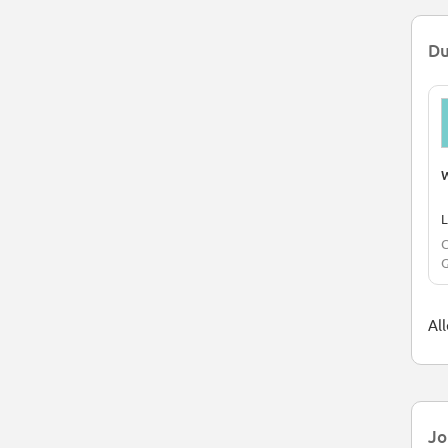
Du
W
L
C
G
Al
Jo