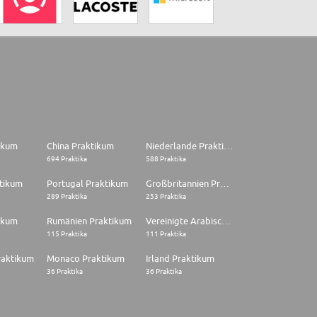
tikum
China Praktikum
Niederlande Praktikum
694 Praktika
588 Praktika
tikum
Portugal Praktikum
Großbritannien Praktikum
289 Praktika
253 Praktika
ikum
Rumänien Praktikum
Vereinigte Arabische Emirate Praktikum
115 Praktika
111 Praktika
raktikum
Monaco Praktikum
Irland Praktikum
36 Praktika
36 Praktika