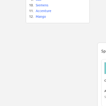
10.
Siemens
11.
Accenture
12.
Mango
Sp
C
A
S