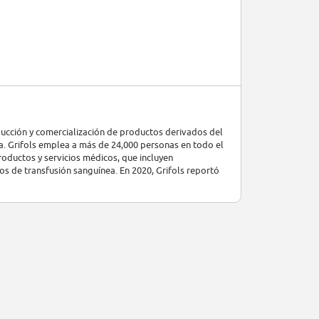
ducción y comercialización de productos derivados del
a. Grifols emplea a más de 24,000 personas en todo el
ductos y servicios médicos, que incluyen
ios de transfusión sanguínea. En 2020, Grifols reportó