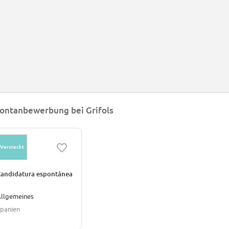
ontanbewerbung bei Grifols
Versteckt
andidatura espontánea
llgemeines
panien