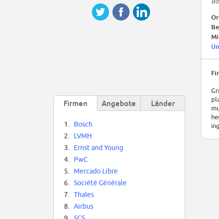
Ba
Or
Be
Mi
Un
Fi
Gr
pl
Firmen
Angebote
Länder
mu
he
1.
Bosch
in
2.
LVMH
3.
Ernst and Young
4.
PwC
5.
Mercado Libre
6.
Société Générale
7.
Thales
8.
Airbus
9.
SGS