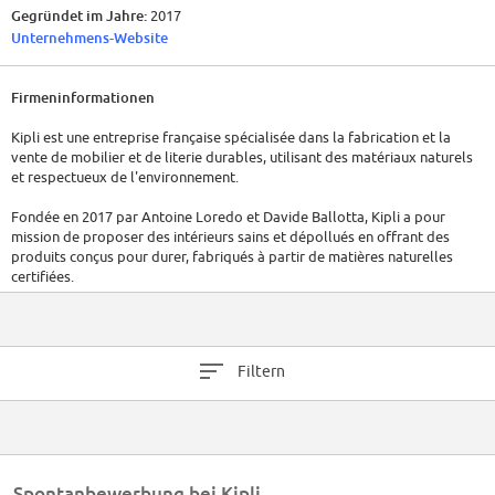
Gegründet im Jahre:
2017
Unternehmens-Website
Firmeninformationen
Kipli est une entreprise française spécialisée dans la fabrication et la
vente de mobilier et de literie durables, utilisant des matériaux naturels
et respectueux de l'environnement.
Fondée en 2017 par Antoine Loredo et Davide Ballotta, Kipli a pour
mission de proposer des intérieurs sains et dépollués en offrant des
produits conçus pour durer, fabriqués à partir de matières naturelles
certifiées.
Le siège social de l'entreprise est situé au 15 rue Beautreillis, 75004
Paris.
Filtern
En 2022, Kipli comptait entre 20 et 49 salariés.
L'entreprise s'engage à reverser 10% de ses bénéfices pour la protection
de la planète.
Le site principal de Kipli est https://kipli.com/fr/.
Spontanbewerbung bei Kipli