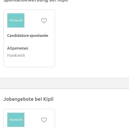
Les offres d'emploi et les informations sur les carrières sont disponibles
sur https://www.welcometothejungle.com/fr/companies/kipli/jobs.
Kipli est présente sur les réseaux sociaux suivants :
Versteckt
- Facebook : https://www.facebook.com/KipliFrance
Candidature spontanée
- Instagram : https://www.instagram.com/kipli_france/
Allgemeines
- LinkedIn : https://www.linkedin.com/company/kipli/
Frankreich
L'entreprise accepte les candidatures spontanées.
Les candidats peuvent soumettre leur candidature via la page dédiée :
https://www.welcometothejungle.com/fr/companies/kipli/jobs/candidatur
spontanees.
Jobangebote bei Kipli
Versteckt