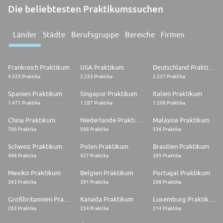
Die beliebtesten Praktikumssuchen
Länder
Städte
Berufsgruppe
Bereiche
Firmen
Frankreich Praktikum
USA Praktikum
Deutschland Praktikum
4.325 Praktika
2.253 Praktika
2.237 Praktika
Spanien Praktikum
Singapur Praktikum
Italien Praktikum
1.471 Praktika
1.287 Praktika
1.208 Praktika
China Praktikum
Niederlande Praktikum
Malaysia Praktikum
700 Praktika
598 Praktika
536 Praktika
Schweiz Praktikum
Polen Praktikum
Brasilien Praktikum
468 Praktika
427 Praktika
395 Praktika
Mexiko Praktikum
Belgien Praktikum
Portugal Praktikum
393 Praktika
391 Praktika
298 Praktika
Großbritannien Praktikum
Kanada Praktikum
Luxemburg Praktikum
263 Praktika
224 Praktika
214 Praktika