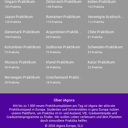
Ungarn Praktikum
Österreich Praktikum
Indien Praktikum
183 Praktika
148 Praktika
132 Praktika
Japan Praktikum
Rumänien Praktikum
Vereinigte Arabische Emirate Praktikum
126 Praktika
116 Praktika
112 Praktika
Dänemark Praktikum
Argentinien Praktikum
Chile Praktikum
106 Praktika
98 Praktika
81 Praktika
Kolumbien Praktikum
Südkorea Praktikum
Schweden Praktikum
75 Praktika
72 Praktika
63 Praktika
Monaco Praktikum
Irland Praktikum
Katar Praktikum
36 Praktika
36 Praktika
22 Praktika
Norwegen Praktikum
Griechenland Praktikum
20 Praktika
18 Praktika
Über iAgora
Mit bis zu 1.000 neuen Praktikumsplätzen pro Tag ist iAgora der aktivste
Praktikumspool in Europa. Studenten und Universitäten in ganz Europa nutzen
unsere Plattform, um Praktika im In- und Ausland, VIE, Graduiertenjobs und
Graduiertenprogramme zu finden. Wir wollen Leben verbessern und dem Planeten
durch sinnvollere Praktika helfen.
© 2026 iAgora Europa, SLU