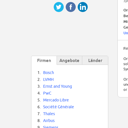
Sy
Or
Be
Mi
Ge
Un
Fi
Or
Firmen
Angebote
Länder
so
Sy
1.
Bosch
Or
2.
LVMH
un
3.
Ernst and Young
or
4.
PwC
5.
Mercado Libre
6.
Société Générale
7.
Thales
8.
Airbus
9.
Siemens