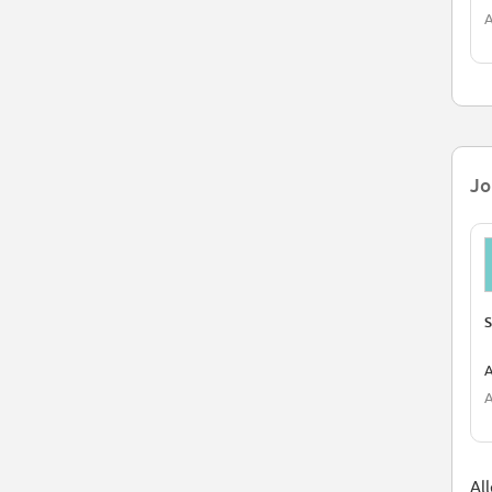
A
Jo
S
A
A
Al