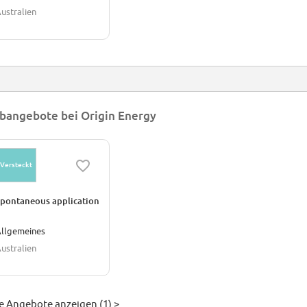
ustralien
bangebote bei Origin Energy
Versteckt
pontaneous application
llgemeines
ustralien
le Angebote anzeigen (1) >