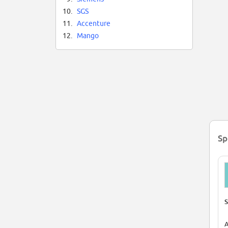
10.
SGS
11.
Accenture
12.
Mango
Sp
S
A