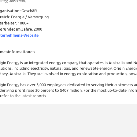
dney, Australia,
ganisation:
Geschäft
reich:
Energie / Versorgung
tarbeiter:
1000+
gründet im Jahre:
2000
ternehmens-Website
rmeninformationen
igin Energy is an integrated energy company that operates in Australia and 
lutions, including electricity, natural gas, and renewable energy. Origin Ener
dney, Australia. They are involved in energy exploration and production, powe
igin Energy has over 5,000 employees dedicated to serving their customers an
derlying profit rose 30 percent to $407 million. For the most up-to-date inform
 refer to the latest reports.