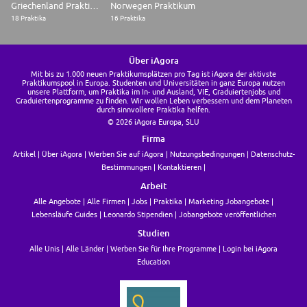
Griechenland Praktikum
Norwegen Praktikum
18 Praktika
16 Praktika
Über iAgora
Mit bis zu 1.000 neuen Praktikumsplätzen pro Tag ist iAgora der aktivste
Praktikumspool in Europa. Studenten und Universitäten in ganz Europa nutzen
unsere Plattform, um Praktika im In- und Ausland, VIE, Graduiertenjobs und
Graduiertenprogramme zu finden. Wir wollen Leben verbessern und dem Planeten
durch sinnvollere Praktika helfen.
© 2026 iAgora Europa, SLU
Firma
Artikel
Über iAgora
Werben Sie auf iAgora
Nutzungsbedingungen
Datenschutz-
Bestimmungen
Kontaktieren
Arbeit
Alle Angebote
Alle Firmen
Jobs
Praktika
Marketing Jobangebote
Lebensläufe Guides
Leonardo Stipendien
Jobangebote veröffentlichen
Studien
Alle Unis
Alle Länder
Werben Sie für Ihre Programme
Login bei iAgora
Education