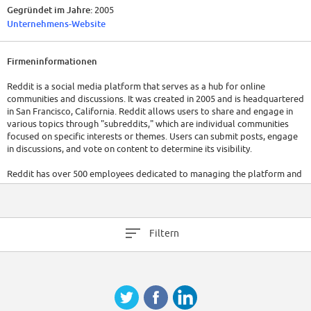
Gegründet im Jahre:
2005
Unternehmens-Website
Firmeninformationen
Reddit is a social media platform that serves as a hub for online
communities and discussions. It was created in 2005 and is headquartered
in San Francisco, California. Reddit allows users to share and engage in
various topics through "subreddits," which are individual communities
focused on specific interests or themes. Users can submit posts, engage
in discussions, and vote on content to determine its visibility.
Reddit has over 500 employees dedicated to managing the platform and
supporting its user base. The company has has raised a total of $1.3B in
funding over 10 rounds. For the most up-to-date information, it is
recommended to visit their official website or refer to the latest reports.
Filtern