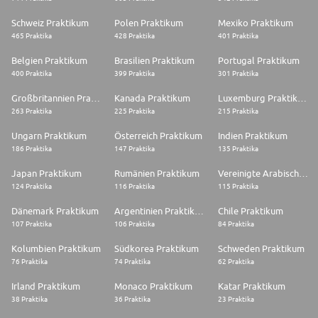
Schweiz Praktikum
Polen Praktikum
Mexiko Praktikum
465 Praktika
428 Praktika
401 Praktika
Belgien Praktikum
Brasilien Praktikum
Portugal Praktikum
400 Praktika
399 Praktika
301 Praktika
Großbritannien Praktikum
Kanada Praktikum
Luxemburg Praktikum
263 Praktika
225 Praktika
215 Praktika
Ungarn Praktikum
Österreich Praktikum
Indien Praktikum
186 Praktika
147 Praktika
135 Praktika
Japan Praktikum
Rumänien Praktikum
Vereinigte Arabische Emirate Praktikum
124 Praktika
116 Praktika
115 Praktika
Dänemark Praktikum
Argentinien Praktikum
Chile Praktikum
107 Praktika
106 Praktika
84 Praktika
Kolumbien Praktikum
Südkorea Praktikum
Schweden Praktikum
76 Praktika
74 Praktika
62 Praktika
Irland Praktikum
Monaco Praktikum
Katar Praktikum
38 Praktika
36 Praktika
23 Praktika