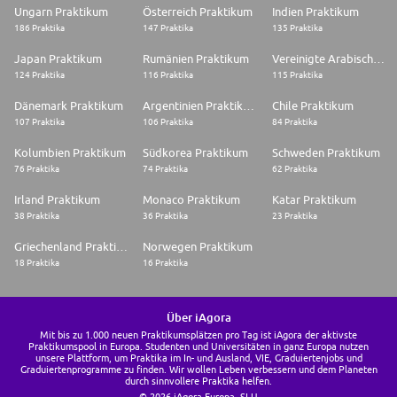
Ungarn Praktikum
Österreich Praktikum
Indien Praktikum
186 Praktika
147 Praktika
135 Praktika
Japan Praktikum
Rumänien Praktikum
Vereinigte Arabische Emirate Praktikum
124 Praktika
116 Praktika
115 Praktika
Dänemark Praktikum
Argentinien Praktikum
Chile Praktikum
107 Praktika
106 Praktika
84 Praktika
Kolumbien Praktikum
Südkorea Praktikum
Schweden Praktikum
76 Praktika
74 Praktika
62 Praktika
Irland Praktikum
Monaco Praktikum
Katar Praktikum
38 Praktika
36 Praktika
23 Praktika
Griechenland Praktikum
Norwegen Praktikum
18 Praktika
16 Praktika
Über iAgora
Mit bis zu 1.000 neuen Praktikumsplätzen pro Tag ist iAgora der aktivste
Praktikumspool in Europa. Studenten und Universitäten in ganz Europa nutzen
unsere Plattform, um Praktika im In- und Ausland, VIE, Graduiertenjobs und
Graduiertenprogramme zu finden. Wir wollen Leben verbessern und dem Planeten
durch sinnvollere Praktika helfen.
© 2026 iAgora Europa, SLU