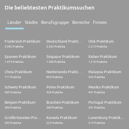
Die beliebtesten Praktikumssuchen
Länder
Städte
Berufsgruppe
Bereiche
Firmen
Frankreich Praktikum
Deutschland Praktikum
USA Praktikum
4.382 Praktika
2.263 Praktika
2.215 Praktika
Spanien Praktikum
Singapur Praktikum
Italien Praktikum
1.474 Praktika
1.300 Praktika
1.216 Praktika
China Praktikum
Niederlande Praktikum
Malaysia Praktikum
711 Praktika
603 Praktika
542 Praktika
Schweiz Praktikum
Polen Praktikum
Mexiko Praktikum
465 Praktika
428 Praktika
401 Praktika
Belgien Praktikum
Brasilien Praktikum
Portugal Praktikum
400 Praktika
399 Praktika
301 Praktika
Großbritannien Praktikum
Kanada Praktikum
Luxemburg Praktikum
263 Praktika
225 Praktika
215 Praktika