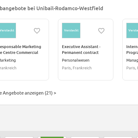
bangebote bei Unibail-Rodamco-Westfield
Versteckt
Versteckt
Verste
esponsable Marketing
Executive Assistant -
Intern
e Centre Commercial
Permanent contract
Progr
Westfield EuraLille) - CDI
arketing
Personalwesen
Mana
rankreich
Paris, Frankreich
Paris,
le Angebote anzeigen (21) >