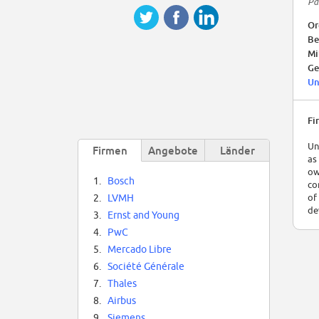
Pa
Or
Be
Mi
Ge
Un
Fi
Un
Firmen
Angebote
Länder
as
ow
1.
Bosch
co
of
2.
LVMH
de
3.
Ernst and Young
4.
PwC
5.
Mercado Libre
6.
Société Générale
7.
Thales
8.
Airbus
9.
Siemens