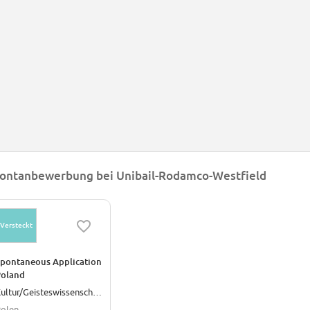
ontanbewerbung bei Unibail-Rodamco-Westfield
Versteckt
pontaneous Application
Poland
Kultur/Geisteswissenschaften
olen