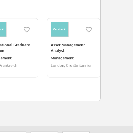
ckt
Versteckt
Versteckt
ational Graduate
Asset Management
Group Env
am
Analyst
Transition 
gement
Management
Finanzen/B
 Frankreich
London, Großbritannien
Paris, Frank