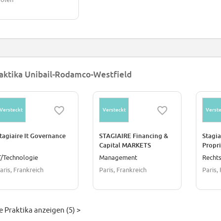
aktika Unibail-Rodamco-Westfield
Versteckt
Versteckt
Verste
tagiaire It Governance
STAGIAIRE Financing &
Stagia
Capital MARKETS
Propri
Numer
T/Technologie
Management
Recht
Des D
aris, Frankreich
Paris, Frankreich
Paris,
e Praktika anzeigen (5) >