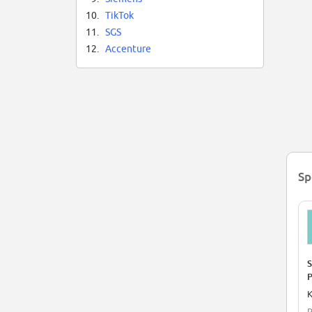
10.
TikTok
11.
SGS
12.
Accenture
Sp
S
P