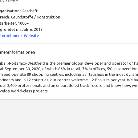
ris, France
ganisation:
Geschäft
reich:
Grundstoffe / Konstruktion
tarbeiter:
1000+
gründet im Jahre:
2018
ternehmens-Website
rmeninformationen
ibail-Rodamco-Westfield is the premier global developer and operator of flag
 at September 30, 2020, of which 86% in retail, 7% in offices, 5% in convention
n and operate 89 shopping centres, including 55 flagships in the most dynamic
ntinents and in 12 countries, our centres welcome 1.2 Bn visits per year. We 
 our 3,400 professionals and an unparalleled track-record and know-how, we 
velop world-class projects.