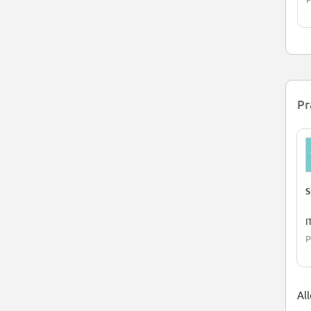
Pr
S
I
P
All