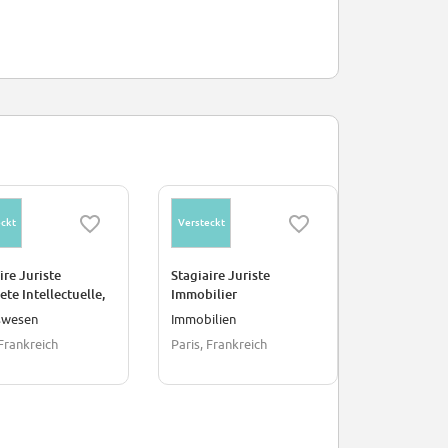
ckt
Versteckt
Versteckt
ire Juriste
Stagiaire Juriste
STAGIAIRE 
ete Intellectuelle,
Immobilier
Affaires P
ique & Protection
swesen
Immobilien
Immobilien
onnees
 Frankreich
Paris, Frankreich
Paris, Frank