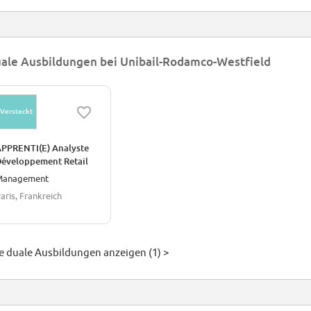
ale Ausbildungen bei Unibail-Rodamco-Westfield
Versteckt
PPRENTI(E) Analyste
éveloppement Retail
rance
Management
aris, Frankreich
le duale Ausbildungen anzeigen (1) >