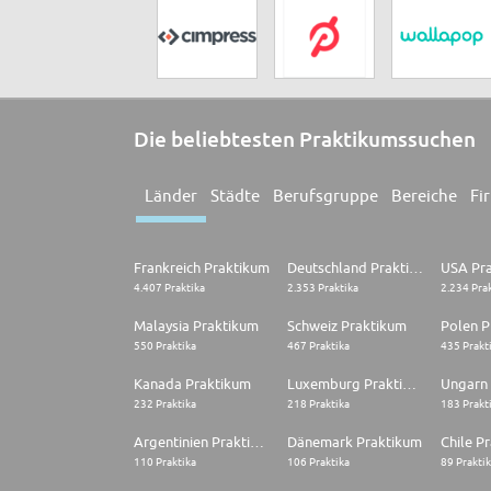
Die beliebtesten Praktikumssuchen
Länder
Städte
Berufsgruppe
Bereiche
Fi
Frankreich Praktikum
Deutschland Praktikum
USA Pr
4.407 Praktika
2.353 Praktika
2.234 Pra
Malaysia Praktikum
Schweiz Praktikum
Polen P
550 Praktika
467 Praktika
435 Prakt
Kanada Praktikum
Luxemburg Praktikum
Ungarn
232 Praktika
218 Praktika
183 Prakt
Argentinien Praktikum
Dänemark Praktikum
Chile P
110 Praktika
106 Praktika
89 Prakti