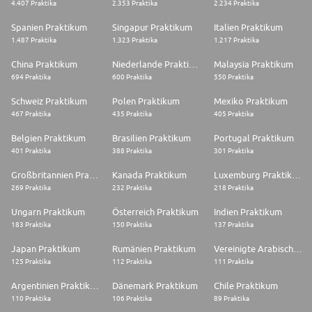
4.407 Praktika
2.353 Praktika
2.234 Praktika
Spanien Praktikum
Singapur Praktikum
Italien Praktikum
1.487 Praktika
1.323 Praktika
1.217 Praktika
China Praktikum
Niederlande Praktikum
Malaysia Praktikum
694 Praktika
600 Praktika
550 Praktika
Schweiz Praktikum
Polen Praktikum
Mexiko Praktikum
467 Praktika
435 Praktika
405 Praktika
Belgien Praktikum
Brasilien Praktikum
Portugal Praktikum
401 Praktika
388 Praktika
301 Praktika
Großbritannien Praktikum
Kanada Praktikum
Luxemburg Praktikum
269 Praktika
232 Praktika
218 Praktika
Ungarn Praktikum
Österreich Praktikum
Indien Praktikum
183 Praktika
150 Praktika
137 Praktika
Japan Praktikum
Rumänien Praktikum
Vereinigte Arabische Emirate Praktikum
125 Praktika
112 Praktika
111 Praktika
Argentinien Praktikum
Dänemark Praktikum
Chile Praktikum
110 Praktika
106 Praktika
89 Praktika