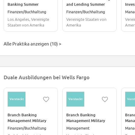
Banking Summer
and Lending Summer
Inve
Internship - Early Careers
Internship - Early Careers
Summe
Finanzen/Buchhaltung
Finanzen/Buchhaltung
Mana
(CA/CO)
Early
Los Angeles, Vereinigte
Vereinigte Staaten von
Verei
Staaten von Amerika
Amerika
Amer
Alle Praktika anzeigen (10) >
Duale Ausbildungen bei Wells Fargo
Versteckt
Versteckt
Verst
Branch Banking
Branch Banking
Bran
Management Military
Management Military
Mana
Apprentice (SAFE)
Apprentice (SAFE) Lake
Appr
Finanzen/Buchhaltung
Management
Mana
Carlsbad CA
Worth FL
FL