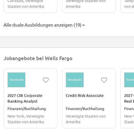
Carlsbad, Vereinigte
Vereinigte Staaten von
Tampa
Staaten von Amerika
Amerika
von 
Alle duale Ausbildungen anzeigen (19) >
Jobangebote bei Wells Fargo
Versteckt
Versteckt
Verst
2027 CIB Corporate
Credit Risk Associate
2027
Banking Analyst
Real 
Program - Early Careers
Progr
Finanzen/Buchhaltung
Finanzen/Buchhaltung
Finan
New York, Vereinigte
Vereinigte Staaten von
New Y
Staaten von Amerika
Amerika
Staat