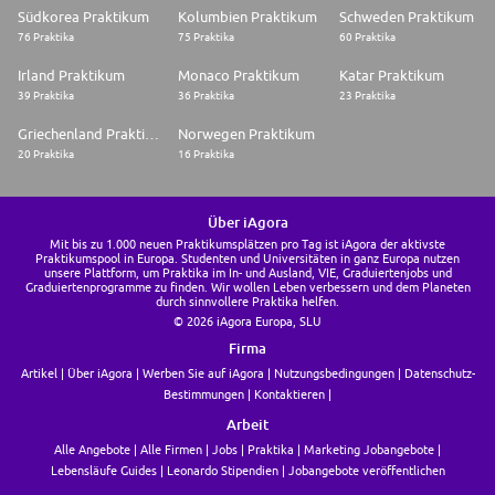
Südkorea Praktikum
Kolumbien Praktikum
Schweden Praktikum
76 Praktika
75 Praktika
60 Praktika
Irland Praktikum
Monaco Praktikum
Katar Praktikum
39 Praktika
36 Praktika
23 Praktika
Griechenland Praktikum
Norwegen Praktikum
20 Praktika
16 Praktika
Über iAgora
Mit bis zu 1.000 neuen Praktikumsplätzen pro Tag ist iAgora der aktivste
Praktikumspool in Europa. Studenten und Universitäten in ganz Europa nutzen
unsere Plattform, um Praktika im In- und Ausland, VIE, Graduiertenjobs und
Graduiertenprogramme zu finden. Wir wollen Leben verbessern und dem Planeten
durch sinnvollere Praktika helfen.
© 2026 iAgora Europa, SLU
Firma
Artikel
Über iAgora
Werben Sie auf iAgora
Nutzungsbedingungen
Datenschutz-
Bestimmungen
Kontaktieren
Arbeit
Alle Angebote
Alle Firmen
Jobs
Praktika
Marketing Jobangebote
Lebensläufe Guides
Leonardo Stipendien
Jobangebote veröffentlichen