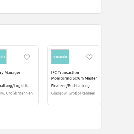
ckt
Versteckt
Versteckt
ery Manager
IFC Transaction
Change Lea
Monitoring Scrum Master
the Bank
altung/Logistik
Finanzen/Buchhaltung
Lagerhaltu
ow, Großbritannien
Glasgow, Großbritannien
Glasgow, G