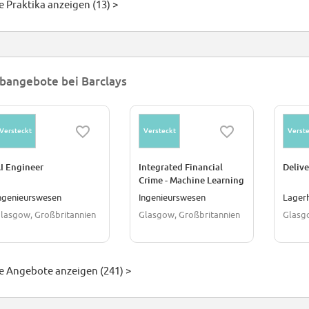
e Praktika anzeigen (13) >
bangebote bei Barclays
Versteckt
Versteckt
Verste
I Engineer
Integrated Financial
Deliv
Crime - Machine Learning
Engineer
ngenieurswesen
Ingenieurswesen
Lagerh
lasgow, Großbritannien
Glasgow, Großbritannien
Glasg
le Angebote anzeigen (241) >