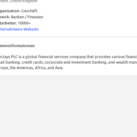
ndon, United Kingdom
ganisation:
Geschäft
reich:
Banken / Finanzen
tarbeiter:
10000+
ternehmens-Website
rmeninformationen
rclays PLC is a global financial services company that provides various financ
tail banking, credit cards, corporate and investment banking, and wealth man
rope, the Americas, Africa, and Asia.