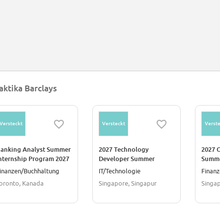
aktika Barclays
Versteckt
Versteckt
Verste
anking Analyst Summer
2027 Technology
2027 
nternship Program 2027
Developer Summer
Summe
oronto
Internship Programme
Progr
inanzen/Buchhaltung
IT/Technologie
Finan
Singapore
oronto, Kanada
Singapore, Singapur
Singap