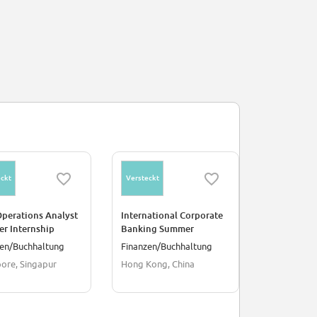
ckt
Versteckt
Versteckt
Operations Analyst
International Corporate
Private Ba
r Internship
Banking Summer
Manageme
amme Singapore
Internship Programme
Internship
zen/Buchhaltung
Finanzen/Buchhaltung
Manageme
2027 Hong Kong
2027 Singa
ore, Singapur
Hong Kong, China
Singapore,