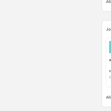
All
Jo
A
I
G
Al