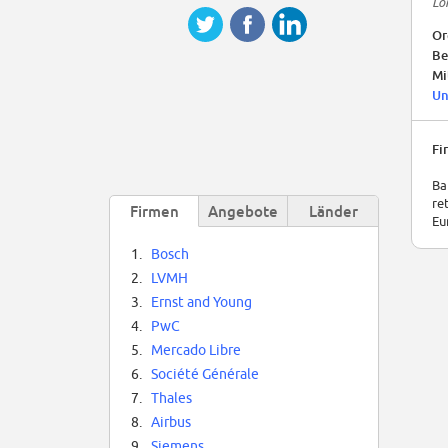
Lo
Or
Be
Mi
Un
Fi
Ba
re
Firmen
Angebote
Länder
Eu
1.
Bosch
2.
LVMH
3.
Ernst and Young
4.
PwC
5.
Mercado Libre
6.
Société Générale
7.
Thales
8.
Airbus
9.
Siemens