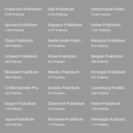
Frankreich Praktikum
USA Praktikum
Deutschland Praktikum
4.299 Praktika
2.234 Praktika
2.206 Praktika
Spanien Praktikum
Singapur Praktikum
Italien Praktikum
1.464 Praktika
1.277 Praktika
1.201 Praktika
China Praktikum
Niederlande Praktikum
Malaysia Praktikum
694 Praktika
592 Praktika
534 Praktika
Schweiz Praktikum
Polen Praktikum
Belgien Praktikum
464 Praktika
423 Praktika
388 Praktika
Brasilien Praktikum
Mexiko Praktikum
Portugal Praktikum
386 Praktika
377 Praktika
291 Praktika
Großbritannien Praktikum
Kanada Praktikum
Luxemburg Praktikum
254 Praktika
223 Praktika
208 Praktika
Ungarn Praktikum
Österreich Praktikum
Indien Praktikum
178 Praktika
144 Praktika
130 Praktika
Japan Praktikum
Rumänien Praktikum
Vereinigte Arabische Emirate Praktikum
126 Praktika
117 Praktika
111 Praktika