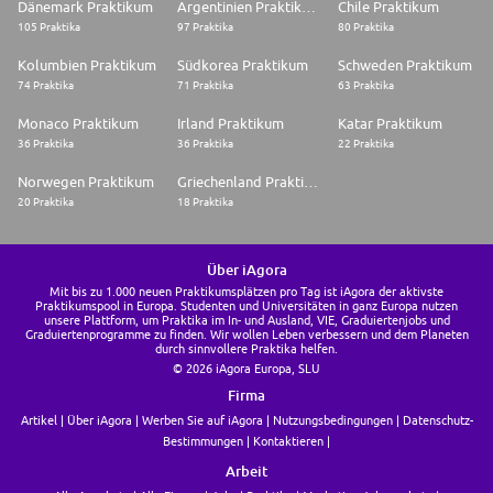
Dänemark Praktikum
Argentinien Praktikum
Chile Praktikum
105 Praktika
97 Praktika
80 Praktika
Kolumbien Praktikum
Südkorea Praktikum
Schweden Praktikum
74 Praktika
71 Praktika
63 Praktika
Monaco Praktikum
Irland Praktikum
Katar Praktikum
36 Praktika
36 Praktika
22 Praktika
Norwegen Praktikum
Griechenland Praktikum
20 Praktika
18 Praktika
Über iAgora
Mit bis zu 1.000 neuen Praktikumsplätzen pro Tag ist iAgora der aktivste
Praktikumspool in Europa. Studenten und Universitäten in ganz Europa nutzen
unsere Plattform, um Praktika im In- und Ausland, VIE, Graduiertenjobs und
Graduiertenprogramme zu finden. Wir wollen Leben verbessern und dem Planeten
durch sinnvollere Praktika helfen.
© 2026 iAgora Europa, SLU
Firma
Artikel
Über iAgora
Werben Sie auf iAgora
Nutzungsbedingungen
Datenschutz-
Bestimmungen
Kontaktieren
Arbeit