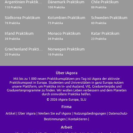
Argentinien Praktikum
Dänemark Praktikum
Chile Praktikum
110 Praktika
106 Praktika
89 Praktika
Südkorea Praktikum
Kolumbien Praktikum
Schweden Praktikum
76 Praktika
75 Praktika
60 Praktika
Irland Praktikum
Monaco Praktikum
Katar Praktikum
39 Praktika
36 Praktika
23 Praktika
Griechenland Praktikum
Norwegen Praktikum
20 Praktika
16 Praktika
Über iAgora
Mit bis zu 1.000 neuen Praktikumsplätzen pro Tag ist iAgora der aktivste
Praktikumspool in Europa. Studenten und Universitäten in ganz Europa nutzen
unsere Plattform, um Praktika im In- und Ausland, VIE, Graduiertenjobs und
Graduiertenprogramme zu finden. Wir wollen Leben verbessern und dem Planeten
durch sinnvollere Praktika helfen.
© 2026 iAgora Europa, SLU
Firma
Artikel
Über iAgora
Werben Sie auf iAgora
Nutzungsbedingungen
Datenschutz-
Bestimmungen
Kontaktieren
Arbeit