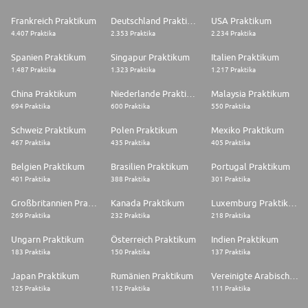
Frankreich Praktikum
Deutschland Praktikum
USA Praktikum
4.407 Praktika
2.353 Praktika
2.234 Praktika
Spanien Praktikum
Singapur Praktikum
Italien Praktikum
1.487 Praktika
1.323 Praktika
1.217 Praktika
China Praktikum
Niederlande Praktikum
Malaysia Praktikum
694 Praktika
600 Praktika
550 Praktika
Schweiz Praktikum
Polen Praktikum
Mexiko Praktikum
467 Praktika
435 Praktika
405 Praktika
Belgien Praktikum
Brasilien Praktikum
Portugal Praktikum
401 Praktika
388 Praktika
301 Praktika
Großbritannien Praktikum
Kanada Praktikum
Luxemburg Praktikum
269 Praktika
232 Praktika
218 Praktika
Ungarn Praktikum
Österreich Praktikum
Indien Praktikum
183 Praktika
150 Praktika
137 Praktika
Japan Praktikum
Rumänien Praktikum
Vereinigte Arabische Emirate Praktikum
125 Praktika
112 Praktika
111 Praktika