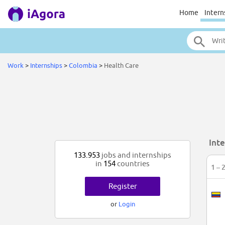
Home
Intern
Work
>
Internships
>
Colombia
>
Health Care
Int
133.953
jobs and internships
in
154
countries
1 – 
Register
or
Login