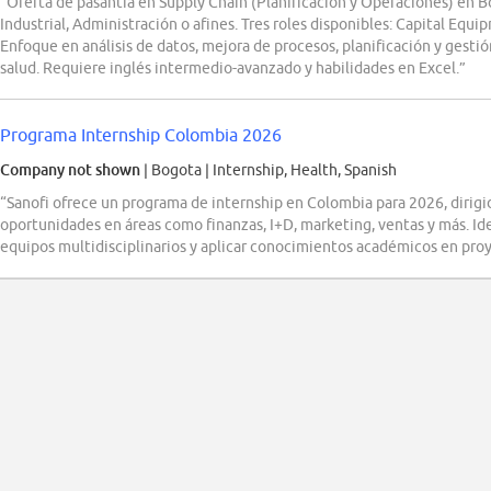
“Oferta de pasantía en Supply Chain (Planificación y Operaciones) en 
Industrial, Administración o afines. Tres roles disponibles: Capital Equ
Enfoque en análisis de datos, mejora de procesos, planificación y gest
salud. Requiere inglés intermedio-avanzado y habilidades en Excel.”
Programa Internship Colombia 2026
Company not shown
| Bogota
|
Internship, Health, Spanish
“Sanofi ofrece un programa de internship en Colombia para 2026, dirigid
oportunidades en áreas como finanzas, I+D, marketing, ventas y más. Idea
equipos multidisciplinarios y aplicar conocimientos académicos en proy