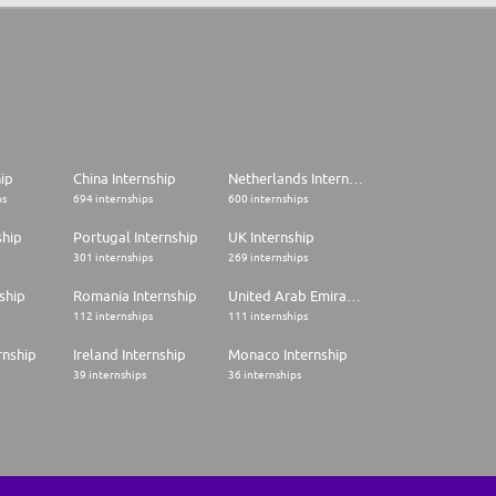
hip
China Internship
Netherlands Internship
ps
694 internships
600 internships
ship
Portugal Internship
UK Internship
301 internships
269 internships
ship
Romania Internship
United Arab Emirates Internship
112 internships
111 internships
rnship
Ireland Internship
Monaco Internship
39 internships
36 internships