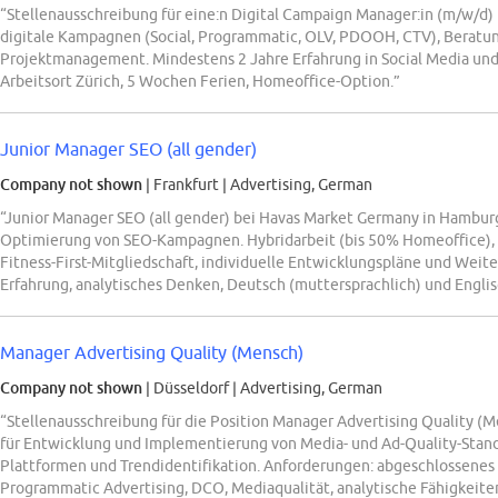
“Stellenausschreibung für eine:n Digital Campaign Manager:in (m/w/d) 
digitale Kampagnen (Social, Programmatic, OLV, PDOOH, CTV), Beratun
Projektmanagement. Mindestens 2 Jahre Erfahrung in Social Media und
Arbeitsort Zürich, 5 Wochen Ferien, Homeoffice-Option.”
Junior Manager SEO (all gender)
Company not shown
| Frankfurt
|
Advertising, German
“Junior Manager SEO (all gender) bei Havas Market Germany in Hamburg
Optimierung von SEO-Kampagnen. Hybridarbeit (bis 50% Homeoffice), W
Fitness-First-Mitgliedschaft, individuelle Entwicklungspläne und Weit
Erfahrung, analytisches Denken, Deutsch (muttersprachlich) und Englis
Manager Advertising Quality (Mensch)
Company not shown
| Düsseldorf
|
Advertising, German
“Stellenausschreibung für die Position Manager Advertising Quality 
für Entwicklung und Implementierung von Media- und Ad-Quality-Stan
Plattformen und Trendidentifikation. Anforderungen: abgeschlossenes S
Programmatic Advertising, DCO, Mediaqualität, analytische Fähigkeite