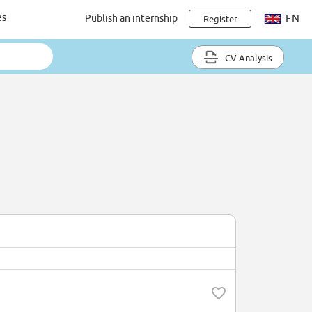
es
Publish an internship
EN
Register
CV Analysis