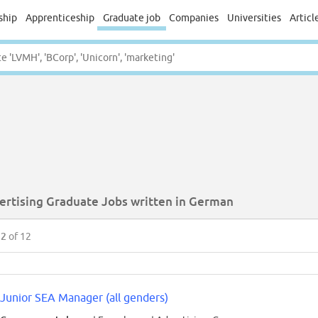
ship
Apprenticeship
Graduate job
Companies
Universities
Articl
ertising Graduate Jobs written in German
12
of 12
Junior SEA Manager (all genders)