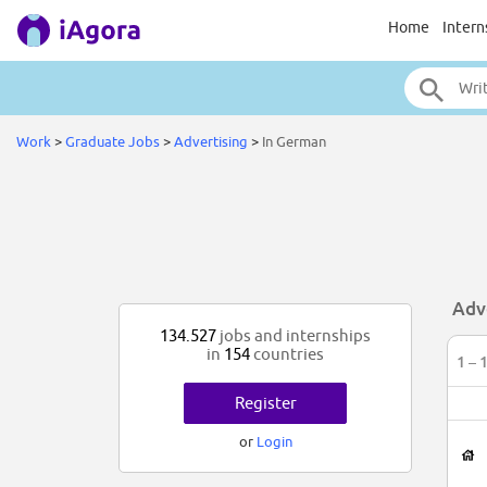
Home
Intern
Work
>
Graduate Jobs
>
Advertising
>
In German
Adv
134.527
jobs and internships
in
154
countries
1 – 
Register
or
Login