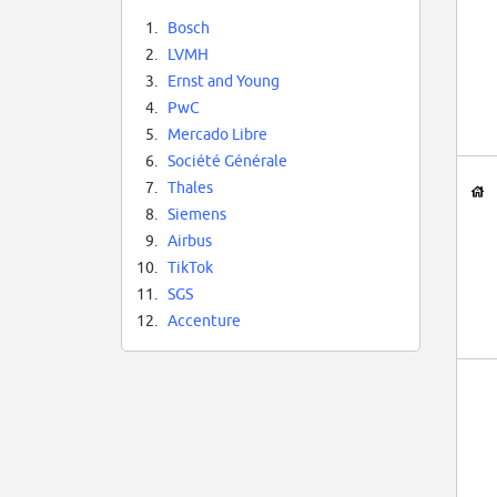
1.
Bosch
2.
LVMH
3.
Ernst and Young
4.
PwC
5.
Mercado Libre
6.
Société Générale
7.
Thales
8.
Siemens
9.
Airbus
10.
TikTok
11.
SGS
12.
Accenture