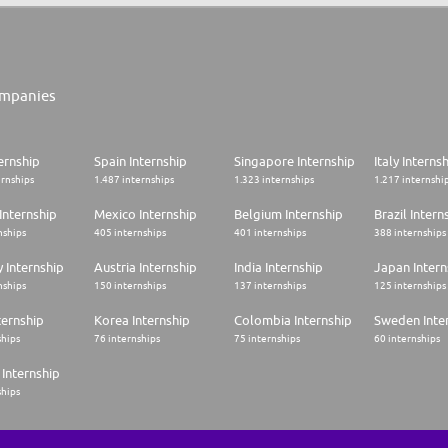
mpanies
ernship
Spain Internship
Singapore Internship
Italy Interns
ernships
1.487 internships
1.323 internships
1.217 internshi
Internship
Mexico Internship
Belgium Internship
Brazil Intern
nships
405 internships
401 internships
388 internships
 Internship
Austria Internship
India Internship
Japan Intern
nships
150 internships
137 internships
125 internships
ternship
Korea Internship
Colombia Internship
Sweden Inte
ships
76 internships
75 internships
60 internships
Internship
ships