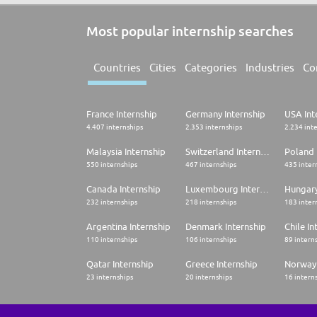
Most popular internship searches
Countries
Cities
Categories
Industries
Co
France Internship
Germany Internship
USA Int
4.407 internships
2.353 internships
2.234 int
Malaysia Internship
Switzerland Internship
Poland 
550 internships
467 internships
435 inter
Canada Internship
Luxembourg Internship
Hungary
232 internships
218 internships
183 inter
Argentina Internship
Denmark Internship
Chile In
110 internships
106 internships
89 intern
Qatar Internship
Greece Internship
Norway 
23 internships
20 internships
16 intern