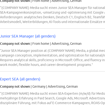
Company not shown
| From home
|
Advertising, German
“(COMPANY NAME) Media sucht einen Junior SEA Manager für national
SEA-Kampagnenkonzeption, -umsetzung und -optimierung mit Google 
Anforderungen: analytisches Denken, Deutsch C1, Englisch B2, Teamfähi
Arbeitsmodell, Weiterbildungen, KI-Tools und internationale Einsätze 
Junior SEA Manager (all genders)
Company not shown
| From home
|
Advertising, German
“Junior SEA Manager position at (COMPANY NAME) Media, a global medi
campaign conception, implementation, and optimization for national/i
Requires analytical skills, proficiency in Microsoft Office, and fluency 
work model, flexible hours, and career development programs.”
Expert SEA (all genders)
Company not shown
| Germany
|
Advertising, German
“(COMPANY NAME) Media sucht einen SEA-Experten (m/w/d) für MediaMa
mehrjährige Erfahrung in Paid Search, Google Ads, Microsoft Advertisi
disziplinäre Führung, mit Fokus auf E-Commerce-Kampagnen, ROAS-Opt