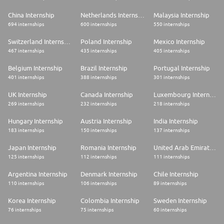
China Internship
Netherlands Internship
Malaysia Internship
694 internships
600 internships
550 internships
Switzerland Internship
Poland Internship
Mexico Internship
467 internships
435 internships
405 internships
Belgium Internship
Brazil Internship
Portugal Internship
401 internships
388 internships
301 internships
UK Internship
Canada Internship
Luxembourg Internship
269 internships
232 internships
218 internships
Hungary Internship
Austria Internship
India Internship
183 internships
150 internships
137 internships
Japan Internship
Romania Internship
United Arab Emirates Internship
125 internships
112 internships
111 internships
Argentina Internship
Denmark Internship
Chile Internship
110 internships
106 internships
89 internships
Korea Internship
Colombia Internship
Sweden Internship
76 internships
75 internships
60 internships