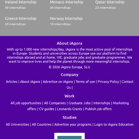
Ireland Internship
Monaco Internship
Qatar Internship
39 internships
36 internships
23 internships
Greece Internship
Norway Internship
20 internships
16 internships
About iAgora
With up to 1.000 new internships/day, iAgora is the most active pool of internships
in Europe. Students and universities across Europe use our platform to find
internships abroad and at home, VIE, graduate jobs and graduate programmes. We
want to improve lives and help the planet through more meaningful internships.
© 2026 iAgora Europa, SLU
Company
Articles
About iAgora
Advertise on iAgora
Terms of use
Privacy Policy
Contact
Us
Work
All job opportunities
All Companies
Graduate Jobs
Internships
Marketing
offers
CV guides
Leonardo Grants
Publish job offers
Studies
All Universities
All Countries
Advertise your programs
Login to iAgora Education