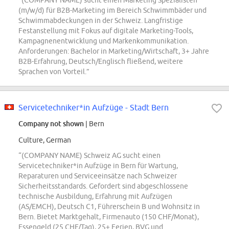
“(COMPANY NAME) sucht einen Marketing Spezialisten
(m/w/d) für B2B-Marketing im Bereich Schwimmbäder und
Schwimmabdeckungen in der Schweiz. Langfristige
Festanstellung mit Fokus auf digitale Marketing-Tools,
Kampagnenentwicklung und Markenkommunikation.
Anforderungen: Bachelor in Marketing/Wirtschaft, 3+ Jahre
B2B-Erfahrung, Deutsch/Englisch fließend, weitere
Sprachen von Vorteil.”
Servicetechniker*in Aufzüge - Stadt Bern
Company not shown
| Bern
Culture, German
“(COMPANY NAME) Schweiz AG sucht einen
Servicetechniker*in Aufzüge in Bern für Wartung,
Reparaturen und Serviceeinsätze nach Schweizer
Sicherheitsstandards. Gefordert sind abgeschlossene
technische Ausbildung, Erfahrung mit Aufzügen
(AS/EMCH), Deutsch C1, Führerschein B und Wohnsitz in
Bern. Bietet Marktgehalt, Firmenauto (150 CHF/Monat),
Essengeld (25 CHF/Tag), 25+ Ferien, BVG und