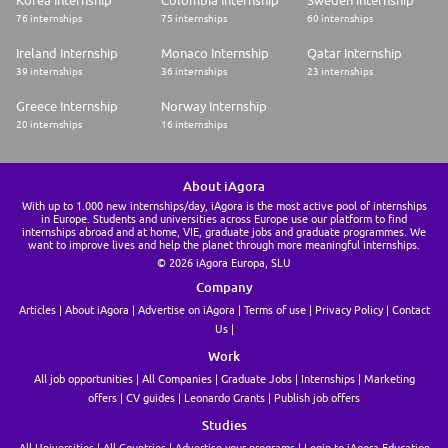
Korea Internship
Colombia Internship
Sweden Internship
Diplôme et spécialité :
76 internships
75 internships
60 internships
* Bac +5 (Grandes Ecoles d'ingénieurs, école A)
Ireland Internship
Monaco Internship
Qatar Internship
* Spécialisation: transformation digitale, gestion de projets, conseil,
39 internships
36 internships
23 internships
innovation …
Greece Internship
Norway Internship
Connaissances souhaitées
20 internships
16 internships
* Innovation : technologique (IA, réalité virtuelle, etc.), relations avec des
tiers (start-up), méthodes pour l'idéation
* Maîtrise d'Excel et Powerpoint
About iAgora
* Transformation numérique des organisations publiques
* Gestion de projets complexes
With up to 1.000 new internships/day, iAgora is the most active pool of internships
in Europe. Students and universities across Europe use our platform to find
* La maîtrise d'un outil digital pour l'animation de réseau tel que Beekast
internships abroad and at home, VIE, graduate jobs and graduate programmes. We
serait un plus
want to improve lives and help the planet through more meaningful internships.
© 2026 iAgora Europa, SLU
Qualités personnelles
Company
* Excellent rédactionnel
Articles
About iAgora
Advertise on iAgora
Terms of use
Privacy Policy
Contact
* Analytique, rigoureux et structuré dans vos approches
Us
* Proactif avec une bonne capacité d'adaptation et de gestion des délais
de livraison
Work
* Sens de la communication
All job opportunities
All Companies
Graduate Jobs
Internships
Marketing
Vous avez le sens du collectif et du travail en équipe et en réseau. Le sens
offers
CV guides
Leonardo Grants
Publish job offers
du résultat, le respect des délais, votre capacité à organiser le travail
Studies
sont également des élément clés pour mener les projets confiés.
All Universities
All Countries
Advertise your programs
Login to iAgora Education