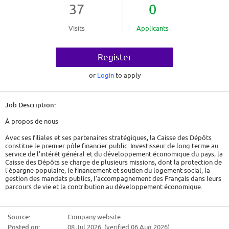
37
0
Visits
Applicants
Register
or
Login
to apply
Job Description:
À propos de nous
Avec ses filiales et ses partenaires stratégiques, la Caisse des Dépôts
constitue le premier pôle financier public. Investisseur de long terme au
service de l'intérêt général et du développement économique du pays, la
Caisse des Dépôts se charge de plusieurs missions, dont la protection de
l'épargne populaire, le financement et soutien du logement social, la
gestion des mandats publics, l'accompagnement des Français dans leurs
parcours de vie et la contribution au développement économique.
La Caisse des Dépôts Etablissement Public s'organise en quatre métiers :
la Banque des Territoires, la Gestion d'actifs, la Gestion des
Source:
Company website
participations stratégiques, et les Politiques sociales.
Posted on:
08 Jul 2026 (verified 06 Aug 2026)