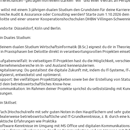
rrierechancen - getragen von einem starken "Wir" und einer Vielfalt an Persp
 willst mit einem 3-jährigen dualen Studium den Grundstein für deine Karrier
reiche Audit & Assurance oder Consulting werden? Starte zum 1.10.2026 dein 
loitte und einer unserer Kooperationshochschulen DHBW Villingen-Schwenni
andorte: Düsseldorf, Köln und Berlin.
in Duales Studium:
 deinem dualen Studium Wirtschaftsinformatik (B.Sc.) eignest du dir in Theor
 in Praxisphasen bei Deloitte direkt in verantwortungsvollen Projekten einse
Aufgabenvielfalt: In vielseitigen IT-Projekten hast du die Möglichkeit, versc
ternehmensbereiche im In- und Ausland kennenzulernen.
Digitalisierung: Du gestaltest die digitale Zukunft mit, indem du IT-Systeme,
alysierst, entwickelst und optimierst.
Support: Bei vielfältigen Projekttätigkeiten sowie bei der Erstellung von Sta
d dein betriebswirtschaftliches Know-how.
Kommunikation: Im Rahmen deiner Projekte sprichst du selbstständig mit Kun
sungen.
in Skillset:
(Fach-)Hochschulreife mit sehr guten Noten in den Hauptfächern und sehr gut
Idealerweise betriebswirtschaftliche und IT-Grundkenntnisse, z. B. durch ein
aktische Erfahrungen wie Praktika
Software-Kenntnisse im Umgang mit MS Office und digitalen Kommunikations