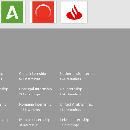
hip
China Internship
Netherlands Internship
ps
694 internships
592 internships
nship
Portugal Internship
UK Internship
291 internships
254 internships
ship
Romania Internship
United Arab Emirates Internship
117 internships
111 internships
rnship
Monaco Internship
Ireland Internship
36 internships
36 internships