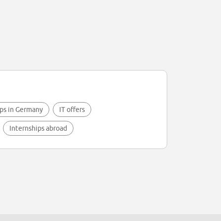
ps in Germany
IT offers
Internships abroad