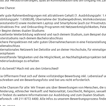
Lust auf Herausforderungen, Spaß an Kommunikation und am Umgang mit Za
ine Chance:
Sehr gute Rahmenbedingungen mit attraktivem Gehalt (1. Ausbildungsjahr: 1.4
sbildungsjahr: 1.650EUR), Übernahme der Studiengebühren, Wohnkostenzusc
axisstandort) sowie modernem Laptop und Smartphone (auch zur Privatnutz
Attraktives Pre- und Onboarding-Programm mit Netzwerkmöglichkeiten, Pa
r Beginn deines dualen Studiums
Exzellente Weiterbildung während und nach deinem Studium, zum Beispiel dur
sterstudiums nach deinem Bachelorabschluss
Sichere Perspektiven mit sehr guten Übernahmechancen in eine Festanstellung
udienabschluss
Internationales Netzwerk bei Deloitte und an deiner Hochschule, für einmalige
axisphasen
Sinnstiftende Tätigkeiten und die Möglichkeit, an Nachhaltigkeitsprojekten t
nderurlaubstage zu erhalten
st du bereit? Mach mit uns den Unterschied!
lia Offermann freut sich auf deine vollständige Bewerbung inkl. Lebenslauf u
schreiben und ein Bewerbungsfoto sind bei uns nicht erforderlich.
eiche Chancen für alle: Wir freuen uns über Bewerbungen von Menschen, die so 
hinderung, ethnischer Herkunft und Nationalität, Geschlecht, Religion, sexuel
er findest du weitere Informationen zur Ausbildung und zum Dualen Studium.
lefonisch: +49 211 8772 4400. Alle Infos zu unserem Bewerbungsprozess find