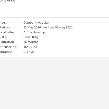
b-ID: 49332
rce:
Company website
ted on:
23 May 2026 (verified 08 Aug 2026)
e of offer:
Apprenticeship
ustry:
Consulting
 duration:
36 months
pensation:
1650 EUR
guages:
German