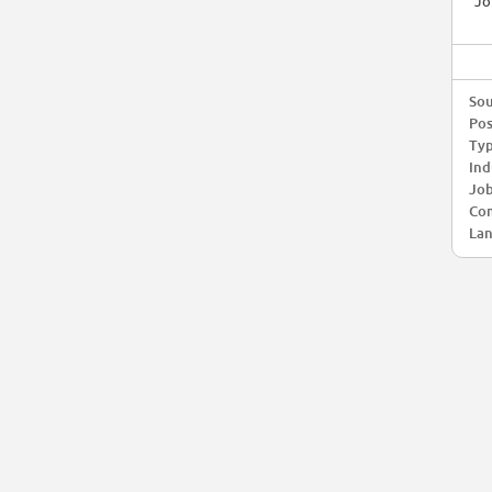
Jo
Sou
Pos
Typ
Ind
Job
Com
Lan