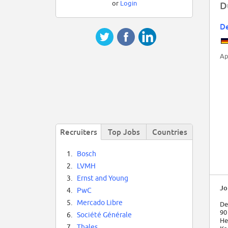
or
Login
D
De
Ap
Recruiters
Top Jobs
Countries
1.
Bosch
2.
LVMH
3.
Ernst and Young
Jo
4.
PwC
5.
Mercado Libre
De
90
6.
Société Générale
He
7.
Thales