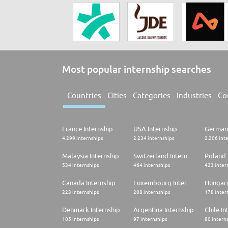
Most popular internship searches
Countries
Cities
Categories
Industries
Co
France Internship
USA Internship
Germany
4.299 internships
2.234 internships
2.206 int
Malaysia Internship
Switzerland Internship
Poland 
534 internships
464 internships
423 inter
Canada Internship
Luxembourg Internship
Hungary
223 internships
208 internships
178 inter
Denmark Internship
Argentina Internship
Chile In
105 internships
97 internships
80 intern