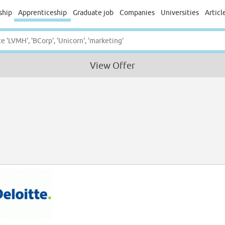
ship
Apprenticeship
Graduate job
Companies
Universities
Articl
View Offer