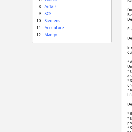
Ka
8.
Airbus
Du
9.
SGS
Be
De
10.
Siemens
11.
Accenture
St
12.
Mango
De
In
du
* 
Un
* 
an
* 
un
* 
Lö
De
* 
* 
pr
* 