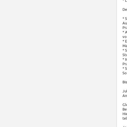
* 
De
* 
Au
Pr
* 
vo
* 
Ma
* 
St
* 
Pr
* 
So
Bi
Ju
An
Gl
Be
Hi
te