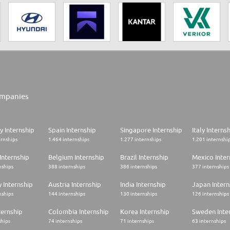
mpanies
 Internship
Spain Internship
Singapore Internship
Italy Interns
ernships
1.464 internships
1.277 internships
1.201 internshi
Internship
Belgium Internship
Brazil Internship
Mexico Inter
nships
388 internships
386 internships
377 internships
 Internship
Austria Internship
India Internship
Japan Intern
nships
144 internships
130 internships
126 internships
ternship
Colombia Internship
Korea Internship
Sweden Inte
ships
74 internships
71 internships
63 internships