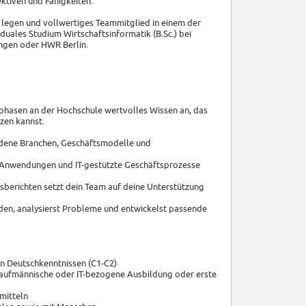
ektiven und Fähigkeiten.
e legen und vollwertiges Teammitglied in einem der
duales Studium Wirtschaftsinformatik (B.Sc.) bei
ngen oder HWR Berlin.
iephasen an der Hochschule wertvolles Wissen an, das
tzen kannst.
hiedene Branchen, Geschäftsmodelle und
 IT-Anwendungen und IT-gestützte Geschäftsprozesse
tusberichten setzt dein Team auf deine Unterstützung
den, analysierst Probleme und entwickelst passende
en Deutschkenntnissen (C1-C2)
e kaufmännische oder IT-bezogene Ausbildung oder erste
mitteln