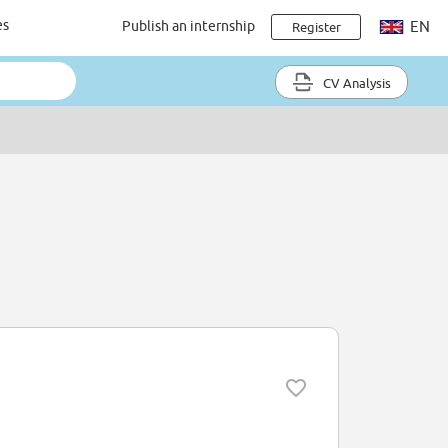
es
Publish an internship
EN
Register
CV Analysis