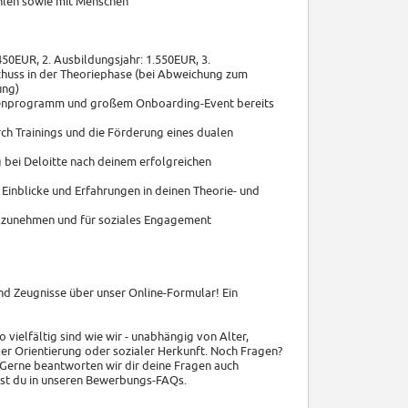
hlen sowie mit Menschen
50EUR, 2. Ausbildungsjahr: 1.550EUR, 3.
huss in der Theoriephase (bei Abweichung zum
ung)
tenprogramm und großem Onboarding-Event bereits
ch Trainings und die Förderung eines dualen
 bei Deloitte nach deinem erfolgreichen
 Einblicke und Erfahrungen in deinen Theorie- und
eilzunehmen und für soziales Engagement
nd Zeugnisse über unser Online-Formular! Ein
vielfältig sind wie wir - unabhängig von Alter,
ler Orientierung oder sozialer Herkunft. Noch Fragen?
 Gerne beantworten wir dir deine Fragen auch
est du in unseren Bewerbungs-FAQs.