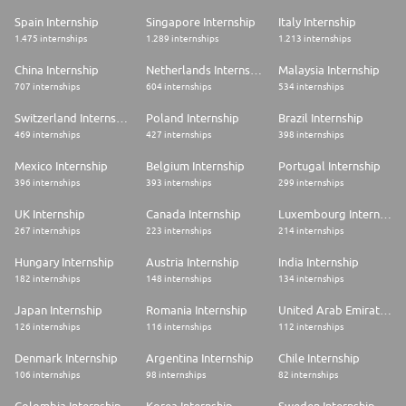
Spain Internship
Singapore Internship
Italy Internship
1.475 internships
1.289 internships
1.213 internships
China Internship
Netherlands Internship
Malaysia Internship
707 internships
604 internships
534 internships
Switzerland Internship
Poland Internship
Brazil Internship
469 internships
427 internships
398 internships
Mexico Internship
Belgium Internship
Portugal Internship
396 internships
393 internships
299 internships
UK Internship
Canada Internship
Luxembourg Internship
267 internships
223 internships
214 internships
Hungary Internship
Austria Internship
India Internship
182 internships
148 internships
134 internships
Japan Internship
Romania Internship
United Arab Emirates Internship
126 internships
116 internships
112 internships
Denmark Internship
Argentina Internship
Chile Internship
106 internships
98 internships
82 internships