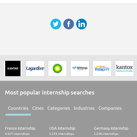
manipuler les données chiffrées, êtes rigoureux.se, organisé.e et
possédez un excellent esprit de synthèse.
* Outils : Maîtrise avancée d'Excel indispensableStage de 6 mois
conventionné par un établissement reconnu par l'Etat uniquement
DISPONIBILITE : ASAP
Most popular internship searches
Countries
Cities
Categories
Industries
Companies
France Internship
USA Internship
Germany Internship
4.337 internships
2.253 internships
2.248 internships