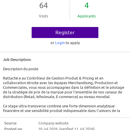
64
4
Visits
Applicants
Register
or
Login
to apply
Job Description:
Description du poste
Rattaché.e au Contrôleur de Gestion Produit & Pricing et en
collaboration étroite avec les équipes Merchandising, Production et
Commerciales, vous nous accompagnez dans la définition et le pilotage
de la stratégie de prix de la marque pour l'ensemble de nos canaux de
distribution (Retail, Wholesale, E-commerce) au niveau mondial.
Ce stage ultra-transverse combine une forte dimension analytique
financière et une sensibilité produit indispensable dans l'univers de la
mode.
Source:
Company website
*A POURVOIR DES MAINTENANT
Posted on:
10 Jul 2026 (verified 11 Jul 2026)