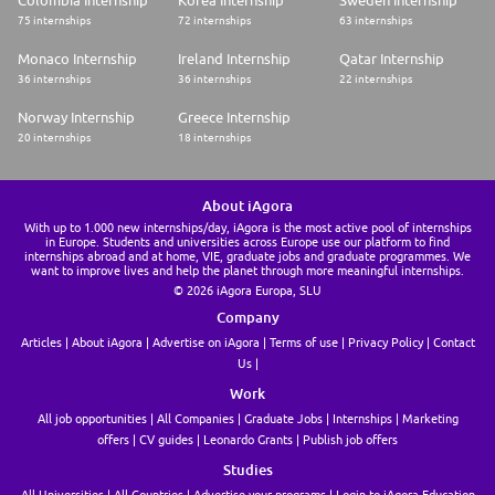
Colombia Internship
Korea Internship
Sweden Internship
75 internships
72 internships
63 internships
Monaco Internship
Ireland Internship
Qatar Internship
36 internships
36 internships
22 internships
Norway Internship
Greece Internship
20 internships
18 internships
About iAgora
With up to 1.000 new internships/day, iAgora is the most active pool of internships
in Europe. Students and universities across Europe use our platform to find
internships abroad and at home, VIE, graduate jobs and graduate programmes. We
want to improve lives and help the planet through more meaningful internships.
© 2026 iAgora Europa, SLU
Company
Articles
About iAgora
Advertise on iAgora
Terms of use
Privacy Policy
Contact
Us
Work
All job opportunities
All Companies
Graduate Jobs
Internships
Marketing
offers
CV guides
Leonardo Grants
Publish job offers
Studies
All Universities
All Countries
Advertise your programs
Login to iAgora Education