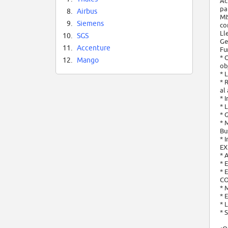
Ac
pa
8.
Airbus
MI
9.
Siemens
co
Ll
10.
SGS
Ge
11.
Accenture
Fu
* 
12.
Mango
ob
* 
* 
al
* 
* 
* 
* 
Bu
* 
EX
* 
* 
* 
CO
* 
* 
* 
* 