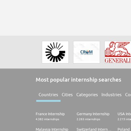
Most popular internship searches
Countries
Cities
Categories
Industries
Co
France Internship
Germany Internship
USA Int
4.382 internships
2.263 internships
2.215 int
Malaysia Internship
Switzerland Internship
Poland 