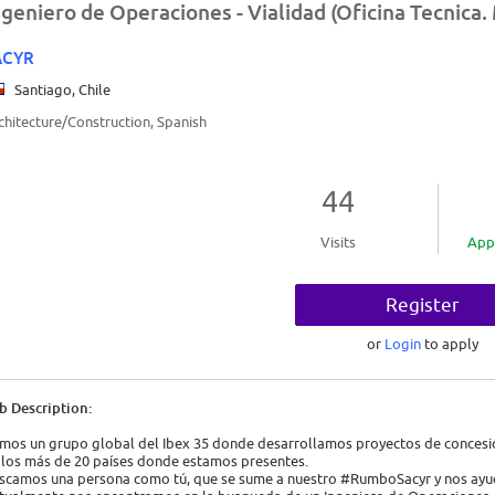
ngeniero de Operaciones - Vialidad (Oficina Tecnica. 
ACYR
Santiago, Chile
chitecture/Construction, Spanish
44
Visits
App
Register
or
Login
to apply
b Description:
mos un grupo global del Ibex 35 donde desarrollamos proyectos de concesione
 los más de 20 países donde estamos presentes.
scamos una persona como tú, que se sume a nuestro #RumboSacyr y nos ayude