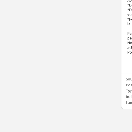
¿Q
*B
*D
vo
*F
la
Pa
pe
No
ac
Po
Sou
Pos
Typ
Ind
Lan