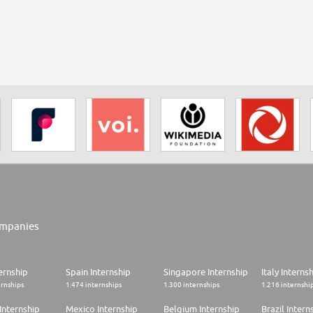
mpanies
ernship
Spain Internship
Singapore Internship
Italy Interns
ernships
1.474 internships
1.300 internships
1.216 internshi
Internship
Mexico Internship
Belgium Internship
Brazil Intern