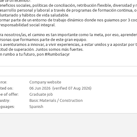
ué te ofrecemos?:
eneficios sociales, políticas de conciliación, retribución flexible, diversidad y
esarrollo personal y laboral a través de programas de formación continua, o
luntariado y hábitos de vida saludable.
ormar parte de un entorno de trabajo dinámico donde nos guiamos por 3 coord
 responsabilidad social integral.
ra nosotros/as, el camino es tan importante como la meta, por eso, aprendem
rsonas que formamos parte de este gran equipo.
s aventuramos a innovar, a vivir experiencias, a estar unidos y a apostar por
titud de superación. Juntos somos más fuertes.
n rumbo a tu futuro, pon #RumboSacyr
rce:
Company website
ted on:
06 Jun 2026 (verified 07 Aug 2026)
e of offer:
Graduate job
ustry:
Basic Materials / Construction
guages:
Spanish