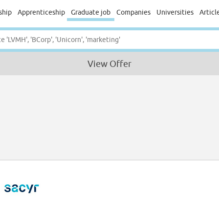
ship
Apprenticeship
Graduate job
Companies
Universities
Articl
View Offer