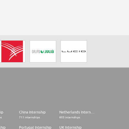
hip
China Internship
Netherlands Internship
ps
711 internships
603 internships
ship
Portugal Internship
UK Internship