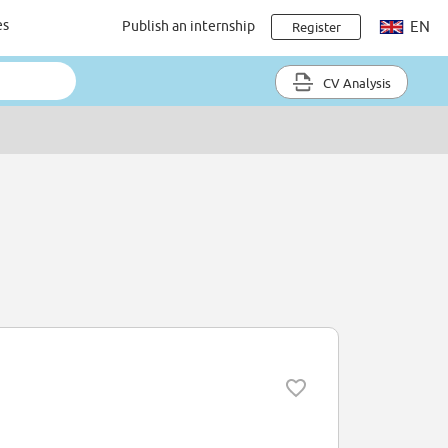
es
Publish an internship
EN
Register
CV Analysis