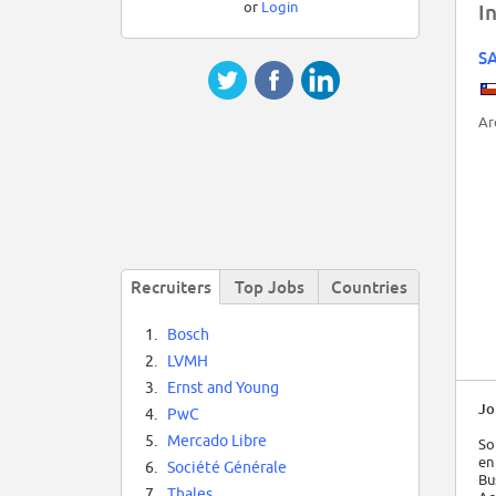
or
Login
I
S
Ar
Recruiters
Top Jobs
Countries
1.
Bosch
2.
LVMH
3.
Ernst and Young
Jo
4.
PwC
5.
Mercado Libre
So
en
6.
Société Générale
Bu
7.
Thales