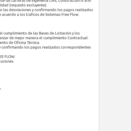
las carreras de Ingenieria Civil, Construcción o afin
lidad (requisito excluyente).
 las desviaciones y confirmando los pagos realizados
e acuerdo a los traficos de Sistemas Free Flow.
el cumplimiento de las Bases de Licitación y los
lcanzar de mejor manera el cumplimiento Contractual.
ento de Oficina Técnica.
 y confirmando los pagos realizados correspondientes
FREE FLOW.
luciones.
*.