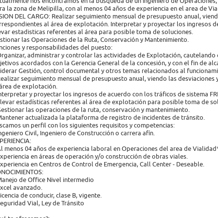
tualmente nos encontramos en la busqueda de un Ingeniero de Operaciones, de 
ra la zona de Melipilla, con al menos 04 años de experiencia en el area de Via
SION DEL CARGO: Realizar seguimiento mensual de presupuesto anual, viendo
rrespondientes al área de explotación. Interpretar y proyectar los ingresos d
evar estadisticas referentes al área para posible toma de soluciones.
stionar las Operaciones de la Ruta, Conservación y Mantenimiento.
nciones y responsabilidades del puesto:
Organizar, administrar y controlar las actividades de Explotación, cautelando 
jetivos acordados con la Gerencia General de la concesión, y con el fin de a
Liderar Gestión, control documental y otros temas relacionados al funcionami
Realizar seguimiento mensual de presupuesto anual, viendo las desviaciones
 área de explotación.
Interpretar y proyectar los ingresos de acuerdo con los tráficos de sistema 
Llevar estadísticas referentes al área de explotación para posible toma de so
Gestionar las operaciones de la ruta, conservación y mantenimiento.
Mantener actualizada la plataforma de registro de incidentes de tránsito.
scamos un perfil con los siguientes requisitos y competencias:
Ingeniero Civil, Ingeniero de Construcción o carrera afín.
PERIENCIA:
Al menos 04 años de experiencia laboral en Operaciones del area de Vialidad
Experiencia en áreas de operación y/o construcción de obras viales.
Experiencia en Centros de Control de Emergencia, Call Center - Deseable.
NOCIMIENTOS:
Manejo de Office Nivel intermedio
Excel avanzado.
Licencia de conducir, clase B, vigente.
Seguridad Vial, Ley de Tránsito