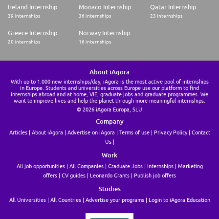
avantages d'un grand groupe. Chez SG, notre succès repose sur l'esprit
Ireland Internship
Monaco Internship
Qatar Internship
d'équipe, la diversité et la complémentarité de nos métiers. Engagés aux
39 internships
36 internships
23 internships
côtés de nos clients et conscients de notre rôle à jouer, nous les
accompagnons dans leurs projets de développement.
Greece Internship
Norway Internship
20 internships
16 internships
Rejoindre SG, c'est intégrer une équipe de talents, engagés pour leurs
clients et tournés vers l'avenir. Chez SG, faites grandir vos ambitions
About iAgora
With up to 1.000 new internships/day, iAgora is the most active pool of internships
in Europe. Students and universities across Europe use our platform to find
internships abroad and at home, VIE, graduate jobs and graduate programmes. We
want to improve lives and help the planet through more meaningful internships.
© 2026 iAgora Europa, SLU
Company
Articles
About iAgora
Advertise on iAgora
Terms of use
Privacy Policy
Contact
Us
Work
All job opportunities
All Companies
Graduate Jobs
Internships
Marketing
offers
CV guides
Leonardo Grants
Publish job offers
Studies
All Universities
All Countries
Advertise your programs
Login to iAgora Education