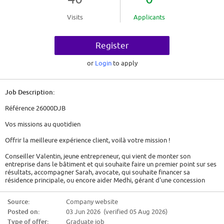
Visits
Applicants
Register
or
Login
to apply
Job Description:
Référence 26000DJB
Vos missions au quotidien
Offrir la meilleure expérience client, voilà votre mission !
Conseiller Valentin, jeune entrepreneur, qui vient de monter son
entreprise dans le bâtiment et qui souhaite faire un premier point sur ses
résultats, accompagner Sarah, avocate, qui souhaite financer sa
résidence principale, ou encore aider Medhi, gérant d'une concession
automobile, qui souhaite investir dans d'autres affaires … Au quotidien
comme dans les moments clés de leur activité, vous accompagnez vos
Source:
Company website
clients dans le développement de leurs entreprises.
Posted on:
03 Jun 2026 (verified 05 Aug 2026)
Vous intégrez une équipe accueillante, solidaire et votre manager vous
Type of offer:
Graduate job