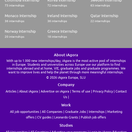
Colombia Internship
Korea Internship
Sweden Internship
75 internships
72 internships
63 internships
Monaco Internship
Ireland Internship
Qatar Internship
36 internships
36 internships
22 internships
Norway Internship
Greece Internship
20 internships
18 internships
About iAgora
With up to 1.000 new internships/day, iAgora is the most active pool of internships
in Europe. Students and universities across Europe use our platform to find
internships abroad and at home, VIE, graduate jobs and graduate programmes. We
want to improve lives and help the planet through more meaningful internships.
© 2026 iAgora Europa, SLU
Company
Articles
About iAgora
Advertise on iAgora
Terms of use
Privacy Policy
Contact
Us
Work
All job opportunities
All Companies
Graduate Jobs
Internships
Marketing
offers
CV guides
Leonardo Grants
Publish job offers
Studies
All Universities
All Countries
Advertise your programs
Login to iAgora Education