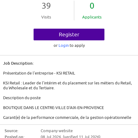
39
0
Visits
Applicants
Register
or
Login
to apply
Job Description:
Présentation de l'entreprise - KSI RETAIL
KSI Retail : Leader de l'intérim et du placement sur les métiers du Retail,
du Wholesale et du Tertiaire.
Description du poste
BOUTIQUE DANS LE CENTRE-VILLE D'AIX-EN-PROVENCE
Garant(e) de la performance commerciale, de la gestion opérationnelle
et de l'image de la marque, le/la Store Manager assure la rentabilité du
point de vente tout en incarnant les valeurs de l'enseigne auprès de son
Source:
Company website
équipe et de la clientèle
Posted on:
08 Jul 2026 (verified 11 Jul 2026)