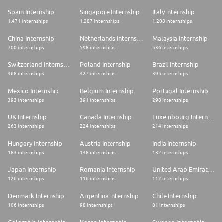
Spain Internship
Singapore Internship
Italy Internship
1.471 internships
1.287 internships
1.208 internships
China Internship
Netherlands Internship
Malaysia Internship
700 internships
598 internships
536 internships
Switzerland Internship
Poland Internship
Brazil Internship
468 internships
427 internships
395 internships
Mexico Internship
Belgium Internship
Portugal Internship
393 internships
391 internships
298 internships
UK Internship
Canada Internship
Luxembourg Internship
263 internships
224 internships
214 internships
Hungary Internship
Austria Internship
India Internship
183 internships
148 internships
132 internships
Japan Internship
Romania Internship
United Arab Emirates Internship
126 internships
116 internships
112 internships
Denmark Internship
Argentina Internship
Chile Internship
106 internships
98 internships
81 internships