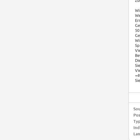
Zu
Wi
We
Er
Ge
50
Ge
Wi
Sp
Vi
Be
Di
Si
Vi
+4
Si
Sou
Pos
Typ
Ind
Lan