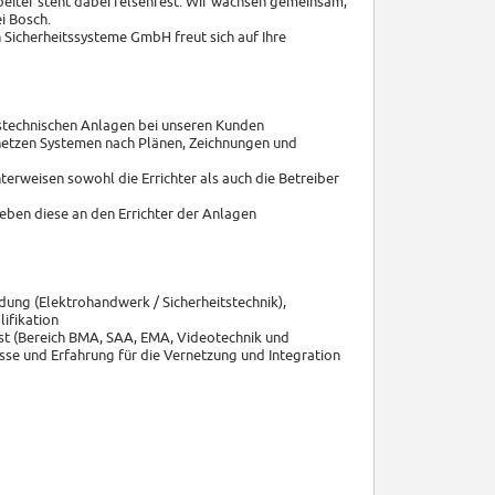
eiter steht dabei felsenfest: Wir wachsen gemeinsam,
i Bosch.
Sicherheitssysteme GmbH freut sich auf Ihre
itstechnischen Anlagen bei unseren Kunden
etzen Systemen nach Plänen, Zeichnungen und
erweisen sowohl die Errichter als auch die Betreiber
eben diese an den Errichter der Anlagen
ung (Elektrohandwerk / Sicherheitstechnik),
ifikation
st (Bereich BMA, SAA, EMA, Videotechnik und
isse und Erfahrung für die Vernetzung und Integration