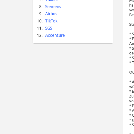
Me
ha
8.
Siemens
Wo
9.
Airbus
Be
10.
TikTok
St
11.
SGS
* 
12.
Accenture
* 
An
* 
de
* 
* 
Qu
* 
wü
* 
Zu
vo
* 
* 
* 
* 
* 