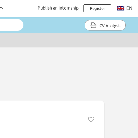
es
Publish an internship
EN
Register
CV Analysis