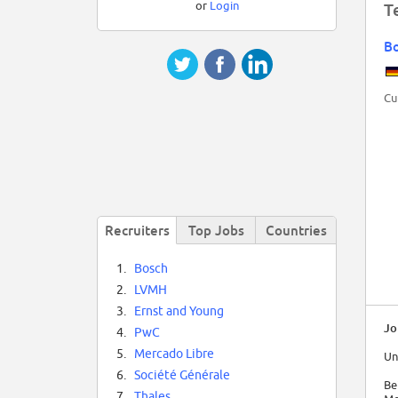
or
Login
T
B
Cu
Recruiters
Top Jobs
Countries
1.
Bosch
2.
LVMH
3.
Ernst and Young
Jo
4.
PwC
5.
Mercado Libre
Un
6.
Société Générale
Be
7.
Thales