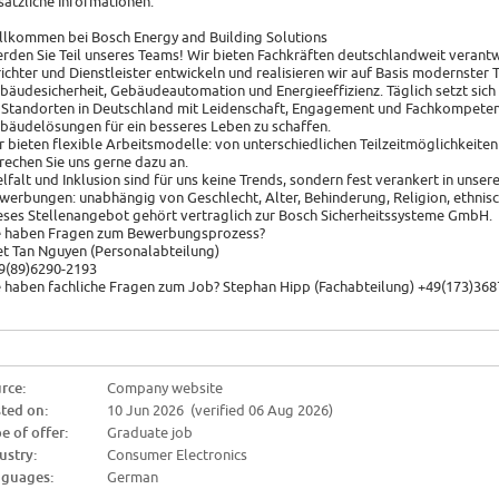
sätzliche Informationen:
llkommen bei Bosch Energy and Building Solutions
rden Sie Teil unseres Teams! Wir bieten Fachkräften deutschlandweit verantw
richter und Dienstleister entwickeln und realisieren wir auf Basis modernster
bäudesicherheit, Gebäudeautomation und Energieeffizienz. Täglich setzt sich
 Standorten in Deutschland mit Leidenschaft, Engagement und Fachkompetenz 
bäudelösungen für ein besseres Leben zu schaffen.
r bieten flexible Arbeitsmodelle: von unterschiedlichen Teilzeitmöglichkeite
rechen Sie uns gerne dazu an.
elfalt und Inklusion sind für uns keine Trends, sondern fest verankert in unse
werbungen: unabhängig von Geschlecht, Alter, Behinderung, Religion, ethnisch
eses Stellenangebot gehört vertraglich zur Bosch Sicherheitssysteme GmbH.
e haben Fragen zum Bewerbungsprozess?
et Tan Nguyen (Personalabteilung)
9(89)6290-2193
e haben fachliche Fragen zum Job? Stephan Hipp (Fachabteilung) +49(173)36
rce:
Company website
ted on:
10 Jun 2026 (verified 06 Aug 2026)
e of offer:
Graduate job
ustry:
Consumer Electronics
guages:
German