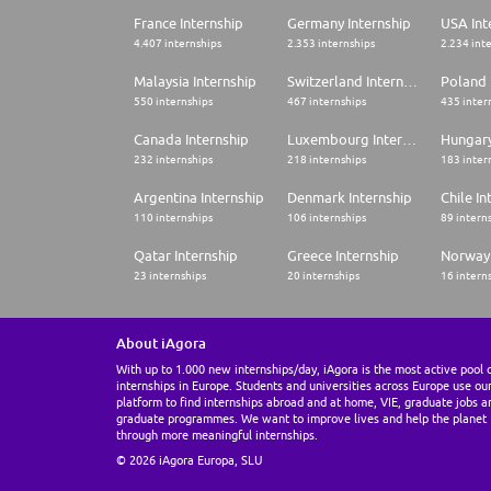
France Internship
Germany Internship
USA Int
4.407 internships
2.353 internships
2.234 int
Malaysia Internship
Switzerland Internship
Poland 
550 internships
467 internships
435 inter
Canada Internship
Luxembourg Internship
Hungary
232 internships
218 internships
183 inter
Argentina Internship
Denmark Internship
Chile In
110 internships
106 internships
89 intern
Qatar Internship
Greece Internship
Norway 
23 internships
20 internships
16 intern
About iAgora
With up to 1.000 new internships/day, iAgora is the most active pool 
internships in Europe. Students and universities across Europe use ou
platform to find internships abroad and at home, VIE, graduate jobs a
graduate programmes. We want to improve lives and help the planet
through more meaningful internships.
© 2026 iAgora Europa, SLU