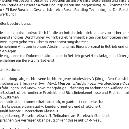
nschen verbessern. Unser Versprechen an unsere Mitarbeiterinnen und Mitarb
ben Freude an unserer Arbeit und inspirieren uns gegenseitig. Willkommen be
rk #LikeABosch im Geschäftsbereich Bosch Building Technologies: Die Bosch 
werbung!
ellenbeschreibung:
Sie sind hauptverantwortlich für die technische Inbetriebnahme von sicherhe
Eigenständiges Durchführen von Inbetriebnahmearbeiten von komplexen vern
weisungen gehören zu Ihrem Verantwortungsbereich
Sie nehmen Anlagen in enger Abstimmung mit Eigenpersonal in Betrieb und unt
r Anlagen
Sie ergänzen die Dokumentationen der in Betrieb gesetzten Anlage und überg
Teilnahme am Bereitschaftsdienst
alifikationen:
Ausbildung: abgeschlossene fachbezogene mindestens 3-jährige Berufsausbild
nschenswert Techniker (w/m/div.), Meister (w/m/div.) bzw. vergleichbare Qual
Erfahrungen und Know-how: mehrjährige Erfahrung im technischen Außendien
trittskontrolle), fundierte Produkt- und Richtlinienkenntnisse und Fachkenntn
n Systemen
Persönlichkeit: kommunikationsstark, organisiert und belastbar
Arbeitsweise: eigeninitiativ, kundenorientiert und strukturiert
Qualifikation: Führerschein Klasse B
Begeisterung: Reisebereitschaft, Teilnahme am Bereitschaftsdienst
Sprachen: Sie verfügen über Deutschkenntnisse auf C1-Niveau.