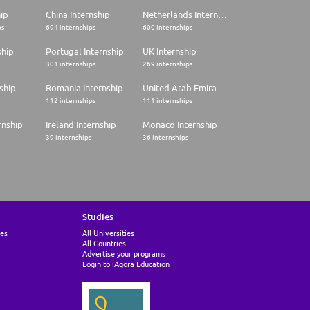
hip
China Internship
Netherlands Internship
ps
694 internships
600 internships
ship
Portugal Internship
UK Internship
301 internships
269 internships
ship
Romania Internship
United Arab Emirates Internship
112 internships
111 internships
rnship
Ireland Internship
Monaco Internship
39 internships
36 internships
Studies
ies
All Universities
All Countries
Advertise your programs
Login to iAgora Education