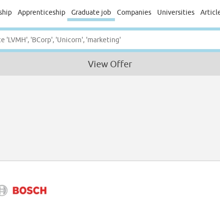
ship
Apprenticeship
Graduate job
Companies
Universities
Articl
View Offer