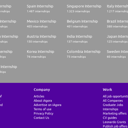
ernship
Spain Internship
Singapore Internship
Italy Interns
ernships
1.487 internships
1.323 internships
1.217 internshi
Internship
Mexico Internship
Belgium Internship
Brazil Intern
nships
405 internships
401 internships
388 internships
 Internship
Austria Internship
India Internship
Japan Intern
nships
150 internships
137 internships
125 internships
ternship
Korea Internship
Colombia Internship
Sweden Inte
ships
76 internships
75 internships
60 internships
Internship
ships
Company
Work
of
Articles
All job opportunit
r
About iAgora
All Companies
nd
Advertise on iAgora
Graduate Jobs
Terms of use
Internships
Privacy Policy
Marketing offers
Contact Us
CV guides
Leonardo Grants
Publish job offers