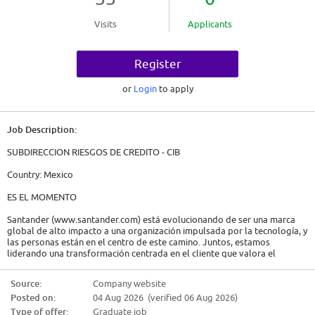
Visits
Applicants
Register
or
Login
to apply
Job Description:
SUBDIRECCION RIESGOS DE CREDITO - CIB
Country: Mexico
ES EL MOMENTO
Santander (www.santander.com) está evolucionando de ser una marca
global de alto impacto a una organización impulsada por la tecnología, y
las personas están en el centro de este camino. Juntos, estamos
liderando una transformación centrada en el cliente que valora el
pensamiento disruptivo, la valentía de desafiar lo posible y la capacidad
de innovar.
Source:
Company website
Posted on:
04 Aug 2026 (verified 06 Aug 2026)
Esto es más que un cambio estratégico: es una oportunidad para crecer,
aprender y generar un impacto real.
Type of offer:
Graduate job