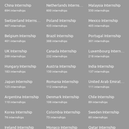
en Banca Corporativa y de Inversión o instituciones financieras globales
China Internship
Netherlands Internship
Malaysia Internship
(obligatorio).
694 internships
600 internships
550 internships
* En análisis y evaluación de riesgo crediticio para clientes corporativos,
incluyendo análisis financiero, modelación, estructuración de
Switzerland Internship
Poland Internship
Mexico Internship
financiamientos y asignación de ratings (obligatorio).
* En elaboración y presentación de propuestas de crédito ante Comités,
467 internships
435 internships
405 internships
así como en la administración y monitoreo de portafolios corporativos
(obligatorio).
Belgium Internship
Brazil Internship
Portugal Internship
* Colaboración de equipos multidisciplinarios y entornos internacionales
401 internships
388 internships
301 internships
(deseable).
* Experiencia liderando equipos y desarrollando talento.
UK Internship
Canada Internship
Luxembourg Internship
269 internships
232 internships
218 internships
Educación
* Licenciatura en Finanzas, Actuaría, Economía, Contaduría Pública,
Hungary Internship
Austria Internship
India Internship
Administración y/o Ing. Industrial, Financiera o afines (Obligatorio).
* Maestría (Deseable)
183 internships
150 internships
137 internships
Conocimientos:
Japan Internship
Romania Internship
United Arab Emirates Internship
* En estructuras de financiamiento, covenants, documentación crediticia y
125 internships
112 internships
111 internships
gestión de riesgos bajo marcos regulatorios y políticas internas
(obligatorio).
Argentina Internship
Denmark Internship
Chile Internship
110 internships
106 internships
89 internships
Idiomas
* Inglés avanzado (Obligatorio)
Korea Internship
Colombia Internship
Sweden Internship
Habilidades técnicas
76 internships
75 internships
60 internships
* Office avanzado (Obligatorio)
* Análisis e interpretación de Estados Financieros (Obligatorio)
Ireland Internship
Monaco Internship
Qatar Internship