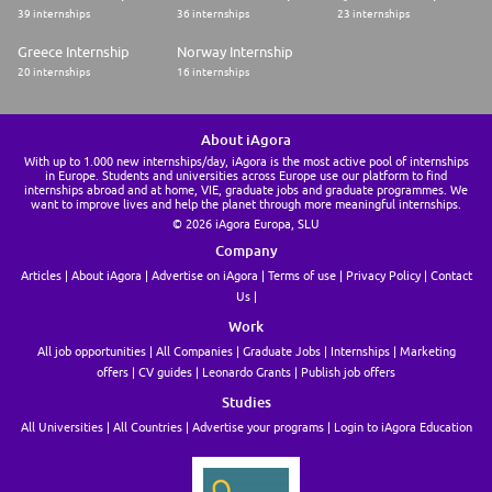
* Proyecciones financieras (Obligatorio)
39 internships
36 internships
23 internships
* Entendimiento de documentación legal (Obligatorio)
Greece Internship
Norway Internship
Habilidades interpersonales
20 internships
16 internships
* Comunicación asertiva (Obligatorio)
* Análisis de información (Obligatorio)
* Trabajo en equipo (Obligatorio)
* Liderazgo (Obligatorio)
About iAgora
With up to 1.000 new internships/day, iAgora is the most active pool of internships
VALORAMOS TU IMPACTO
in Europe. Students and universities across Europe use our platform to find
internships abroad and at home, VIE, graduate jobs and graduate programmes. We
Tu contribución importa, y la reconocemos. En Santander puedes esperar
want to improve lives and help the planet through more meaningful internships.
un paquete retributivo justo y competitivo que refleje tu impacto y el
© 2026 iAgora Europa, SLU
valor que entregarás. Toma un momento para entender a lo que nos
Company
referimos:
* Flexibilidad que funciona. Disfruta de modelos de trabajo híbridos,
Articles
About iAgora
Advertise on iAgora
Terms of use
Privacy Policy
Contact
algunos días remotos, otros días presenciales con tu equipo, junto con
Us
horarios flexibles.
* Recompensas competitivas. Recibe un salario altamente competitivo
Work
con bonos basados en el desempeño, motivándote a seguir creciendo
All job opportunities
All Companies
Graduate Jobs
Internships
Marketing
con nosotros.
offers
CV guides
Leonardo Grants
Publish job offers
* Impulsamos a nuestros equipos a ir más allá mediante oportunidades
de crecimiento, movilidad internacional y amplias trayectorias de carrera
Studies
* Ventajas financieras. Benefíciese de condiciones bancarias
All Universities
All Countries
Advertise your programs
Login to iAgora Education
preferenciales, tasas de interés especiales en préstamos, seguros de vida
y más.
* Beneficios adicionales. Membresía de gimnasio, centros médicos en
algunas de nuestras instalaciones, subsidio de comidas, servicio de