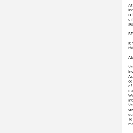
At
in
cr
di
su
BE
It
th
Ab
Ve
in
Ac
co
of
ou
Wi
in
Ve
su
eq
To
me