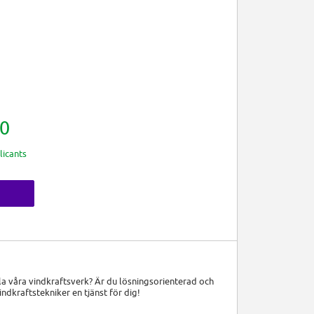
0
licants
lla våra vindkraftsverk? Är du lösningsorienterad och
indkraftstekniker en tjänst för dig!