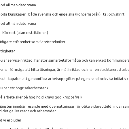
God allmän datorvana
Goda kunskaper i både svenska och engelska (koncernspråk) i tal och skrift
God allmän datorvana
B- Körkort (utan restriktioner)
Tidigare erfarenhet som Servicetekniker
rdigheter
Du är serviceinriktad, har stor samarbetsförmåga och kan enkelt kommunicer
Du har förmåga att hitta lösningar, är målinriktad och har en strukturerad arbe
Du är kapabel att genomföra arbetsuppgifter på egen hand och visa initiativk
Du har ett högt säkerhetstänk
Då arbete sker på hög höjd krävs god kroppsfysik
Tjänsten innebär resande med övernattningar för olika vidareutbildningar samt
d det gäller resor och arbetstider.
d vi erbjuder