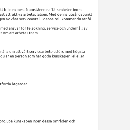
att bli den mest framstående affärsenheten inom
mest attraktiva arbetsplatsen. Med denna utgångspunkt
jen av våra serviceavtal. I denna roll kommer du att få
m med ansvar för felsökning, service och underhåll av
r om att arbeta i team.
t måna om att vårt servicearbete utförs med högsta
 du är en person som har goda kunskaper i el eller
utförda åtgärder
att fördjupa kunskapen inom dessa områden och