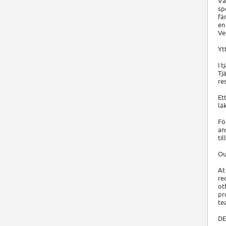
Vå
sp
fä
en
Ve
Yt
I 
Tj
re
Et
lä
Fö
an
ti
Ou
At
re
ot
pr
te
DE