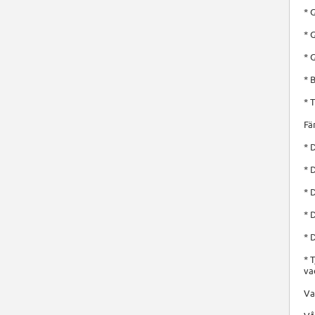
* 
* 
* 
* 
* 
Fä
* 
* 
* 
* 
* 
* 
va
Va