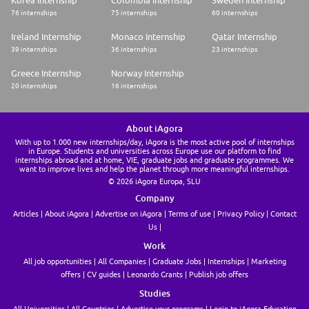
Korea Internship
Colombia Internship
Sweden Internship
Disclaimer / Policy statements
76 internships
75 internships
60 internships
UBS ist ein Arbeitgeber, der Chancengleichheit fördert. Wir respektieren
Ireland Internship
Monaco Internship
Qatar Internship
alle Mitarbeitenden als Individuen sowie unterschiedliche Kulturen,
39 internships
36 internships
23 internships
Perspektiven, Fähigkeiten und Erfahrungen unseres Personals
Greece Internship
Norway Internship
20 internships
16 internships
About iAgora
With up to 1.000 new internships/day, iAgora is the most active pool of internships
in Europe. Students and universities across Europe use our platform to find
internships abroad and at home, VIE, graduate jobs and graduate programmes. We
want to improve lives and help the planet through more meaningful internships.
© 2026 iAgora Europa, SLU
Company
Articles
About iAgora
Advertise on iAgora
Terms of use
Privacy Policy
Contact
Us
Work
All job opportunities
All Companies
Graduate Jobs
Internships
Marketing
offers
CV guides
Leonardo Grants
Publish job offers
Studies
All Universities
All Countries
Advertise your programs
Login to iAgora Education