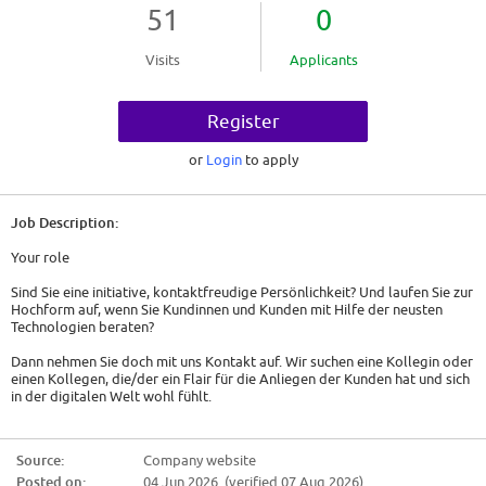
51
0
Visits
Applicants
Register
or
Login
to apply
Job Description:
Your role
Sind Sie eine initiative, kontaktfreudige Persönlichkeit? Und laufen Sie zur
Hochform auf, wenn Sie Kundinnen und Kunden mit Hilfe der neusten
Technologien beraten?
Dann nehmen Sie doch mit uns Kontakt auf. Wir suchen eine Kollegin oder
einen Kollegen, die/der ein Flair für die Anliegen der Kunden hat und sich
in der digitalen Welt wohl fühlt.
Und das sind Ihre Kernaufgaben:
Source:
Company website
* Sie betreuen und bearbeiten nach einer umfassenden Einarbeitungszeit
Posted on:
04 Jun 2026 (verified 07 Aug 2026)
ein eigenes Kundenportefeuille mit Anlage- und Hypothekarkunden.