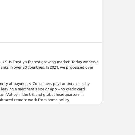
 U.S. is Trustly’s fastest-growing market. Today we serve
anks in over 30 countries. In 2021, we processed over
ecurity of payments. Consumers pay for purchases by
leaving a merchant’s site or app – no credit card
icon Valley in the US, and global headquarters in
embraced remote work from home policy.
building a fair and equitable society. We do not
ity, sexual orientation, age, citizenship, marital status,
ronment with opportunities for all collaborators. The
 kind.