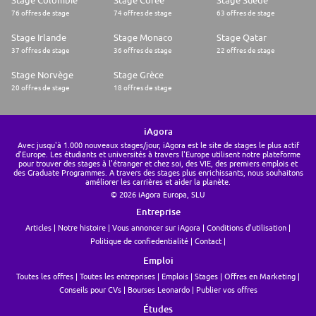
Stage Colombie
Stage Corée
Stage Suède
76 offres de stage
74 offres de stage
63 offres de stage
Stage Irlande
Stage Monaco
Stage Qatar
37 offres de stage
36 offres de stage
22 offres de stage
Stage Norvège
Stage Grèce
20 offres de stage
18 offres de stage
iAgora
Avec jusqu'à 1.000 nouveaux stages/jour, iAgora est le site de stages le plus actif
d'Europe. Les étudiants et universités à travers l'Europe utilisent notre plateforme
pour trouver des stages à l'étranger et chez soi, des VIE, des premiers emplois et
des Graduate Programmes. A travers des stages plus enrichissants, nous souhaitons
améliorer les carrières et aider la planète.
© 2026 iAgora Europa, SLU
Entreprise
Articles
Notre histoire
Vous annoncer sur iAgora
Conditions d'utilisation
Politique de confiedentialité
Contact
Emploi
Toutes les offres
Toutes les entreprises
Emplois
Stages
Offres en Marketing
Conseils pour CVs
Bourses Leonardo
Publier vos offres
Études