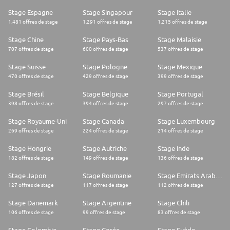
* Orientación a resultados.
Stage Espagne
Stage Singapour
Stage Italie
* Capacidad analítica y numérica.
1.481 offres de stage
1.291 offres de stage
1.215 offres de stage
* Capacidad de comunicación y argumentación.
* Empatía y capacidad de relación personal
Stage Chine
Stage Pays-Bas
Stage Malaisie
707 offres de stage
600 offres de stage
537 offres de stage
Stage Suisse
Stage Pologne
Stage Mexique
470 offres de stage
429 offres de stage
399 offres de stage
Stage Brésil
Stage Belgique
Stage Portugal
398 offres de stage
394 offres de stage
297 offres de stage
Stage Royaume-Uni
Stage Canada
Stage Luxembourg
269 offres de stage
224 offres de stage
214 offres de stage
Stage Hongrie
Stage Autriche
Stage Inde
182 offres de stage
149 offres de stage
136 offres de stage
Stage Japon
Stage Roumanie
Stage Emirats Arabes Unis
127 offres de stage
117 offres de stage
112 offres de stage
Stage Danemark
Stage Argentine
Stage Chili
106 offres de stage
99 offres de stage
83 offres de stage