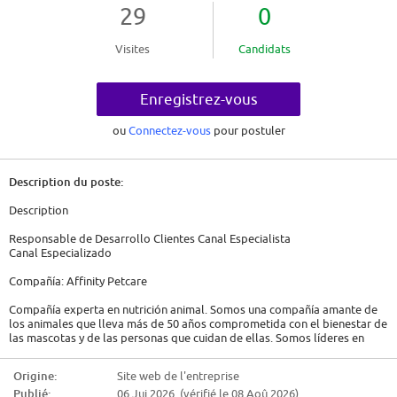
29
0
Visites
Candidats
Enregistrez-vous
ou
Connectez-vous
pour postuler
Description du poste:
Description
Responsable de Desarrollo Clientes Canal Especialista
Canal Especializado
Compañía: Affinity Petcare
Compañía experta en nutrición animal. Somos una compañía amante de
los animales que lleva más de 50 años comprometida con el bienestar de
las mascotas y de las personas que cuidan de ellas. Somos líderes en
alimentación de perros y gatos en el mercado español, y nos sentimos
orgullosos de nuestras marcas Advance, Advance Diets, Nature's Variety,
Origine:
Site web de l'entreprise
Natural Trainer y Libra, ¡que alimentan a millones de perros y gatos cada
Publié:
06 Jui 2026 (vérifié le 08 Aoû 2026)
día! Los más de 1.200 profesionales que formamos Affinity