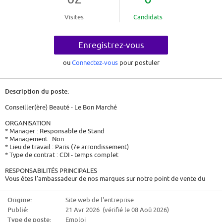
Visites
Candidats
Enregistrez-vous
ou
Connectez-vous
pour postuler
Description du poste:
Conseiller(ère) Beauté - Le Bon Marché
ORGANISATION
* Manager : Responsable de Stand
* Management : Non
* Lieu de travail : Paris (7e arrondissement)
* Type de contrat : CDI - temps complet
RESPONSABILITÉS PRINCIPALES
Vous êtes l'ambassadeur de nos marques sur notre point de vente du
Bon Marché et avez en charge le développement du chiffre d'affaires
Sell-out.
Origine:
Site web de l'entreprise
Publié:
21 Avr 2026 (vérifié le 08 Aoû 2026)
Les missions confiées en tant que Conseiller(ère) de Beauté sont :
Type de poste:
Emploi