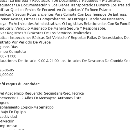
alizar La Entrega Y Recolección De Documentos, Paquetes Y Materiales.
sguardar La Documentación Y Los Bienes Transportados Durante Los Traslad
rificar Que Los Envíos Se Encuentren Completos Y En Buen Estado.
anificar Y Seguir Rutas Eficientes Para Cumplir Con Los Tiempos De Entrega.
tener Acuses, Firmas O Comprobantes De Entrega Cuando Sea Necesario.
oyar En Actividades Administrativas O Logísticas Relacionadas Con Su Funci
nducir El Vehículo Asignado De Manera Segura Y Responsable.
evar Registros Y Bitácoras De Los Servicios Realizados.
alizar Inspecciones Básicas Del Vehículo Y Reportar Fallas O Necesidades De
ntrato Por Periodo De Prueba
gunos Días
empo Completo
:00 - 17:00
laraciones De Horario: 9:00 A 21:00 Los Horarios De Descanso De Comida Son
26-06-05
4,000.00
ofil requis du candidat:
vel Académico Requerido: Secundaria/Sec. Técnica
periencia: 1 - 2 Años En Mensajero Automovilista
nguno
zonamiento Lógico-Matemático
abajo En Equipo
oactividad
tivación
mpromiso