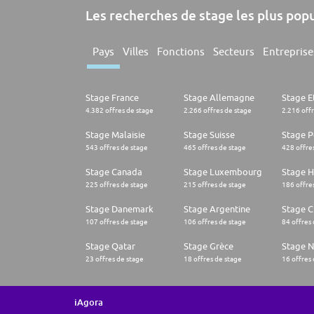
Les recherches de stage les plus pop
Pays
Villes
Fonctions
Secteurs
Entreprise
Stage France
Stage Allemagne
Stage E
4.382 offres de stage
2.266 offres de stage
2.216 off
Stage Malaisie
Stage Suisse
Stage 
543 offres de stage
465 offres de stage
428 offre
Stage Canada
Stage Luxembourg
Stage H
225 offres de stage
215 offres de stage
186 offre
Stage Danemark
Stage Argentine
Stage Ch
107 offres de stage
106 offres de stage
84 offres
Stage Qatar
Stage Grèce
Stage 
23 offres de stage
18 offres de stage
16 offres
iAgora