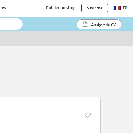
cles
Publier un stage
FR
S'inscrire
Analyse de CV