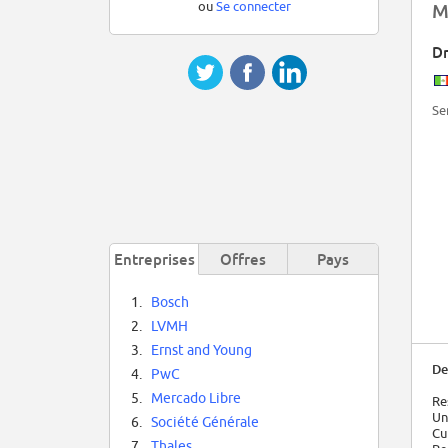
ou
Se connecter
M
Dr
Se
Entreprises
Offres
Pays
1.
Bosch
2.
LVMH
3.
Ernst and Young
De
4.
PwC
5.
Mercado Libre
Re
Un
6.
Société Générale
Cu
7.
Thales