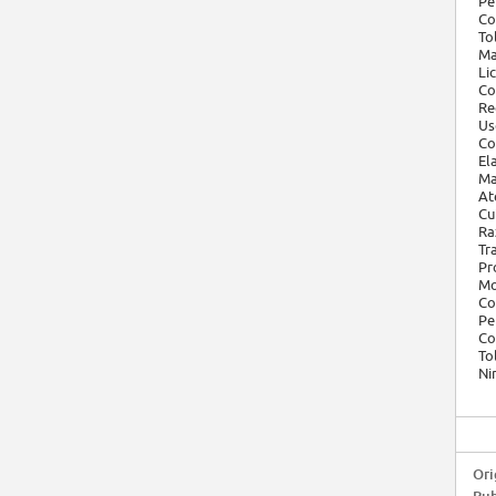
Pe
Co
To
Ma
Li
Co
Re
Us
Co
El
Ma
At
Cu
Ra
Tr
Pr
Mo
Co
Pe
Co
To
Ni
Ori