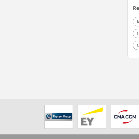
Re
O
O