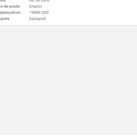
lié:
08 Jui 2026
e de poste:
Emploi
pensation:
14000 USD
gues:
Espagnol