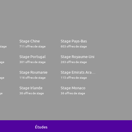
Stage Chine
Stage Pays-Bas
stage
711 offres de stage
603 offres de stage
Stage Portugal
Stage Royaume-Uni
tage
301 offres de stage
263 offres de stage
Stage Roumanie
Stage Emirats Arabes Unis
tage
116 offres de stage
115 offres de stage
Stage Irlande
Stage Monaco
ge
38 offres de stage
36 offres de stage
Études