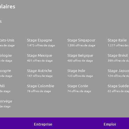
ulaires
s
tats-Unis
Stage Espagne
Stage Singapour
Stage Italie
res de stage
1.475 offres de stage
1.300 offres de stage
1.217 offres de 
Pologne
Stage Mexique
Stage Belgique
Stage Brésil
s de stage
401 offres de stage
400 offres de stage
399 offres de s
ongrie
Stage Autriche
Stage Inde
Stage Japon
s de stage
147 offres de stage
135 offres de stage
124 offres de s
ili
Stage Colombie
Stage Corée
Stage Suède
 de stage
76 offres de stage
74 offres de stage
62 offres de sta
Norvège
 de stage
Entreprise
Emploi