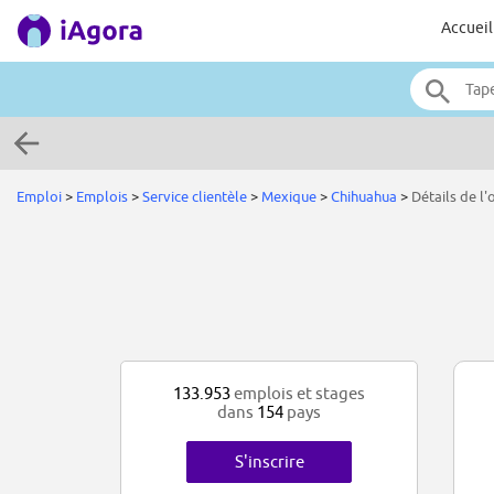
Accueil
Emploi
>
Emplois
>
Service clientèle
>
Mexique
>
Chihuahua
>
Détails de l'
133.953
emplois et stages
dans
154
pays
S'inscrire