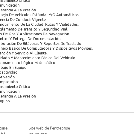
nsamiento Crítico
municación
lerancia A La Presión
nejo De Vehículos Estándar Y/O Automáticos.
cencia De Conducir Vigente.
nocimiento De La Ciudad, Rutas Y Vialidades.
glamento De Tránsito Y Seguridad Vial.
o De Gps Y Aplicaciones De Navegación.
ntrol Y Entrega De Documentación.
aboración De Bitácoras Y Reportes De Traslado.
nejo Básico De Computadora Y Dispositivos Móviles.
ención Y Servicio Al Cliente.
idado Y Mantenimiento Básico Del Vehículo.
zonamiento Lógico-Matemático
abajo En Equipo
oactividad
tivación
mpromiso
nsamiento Crítico
municación
lerancia A La Presión
nguno
gine:
Site web de l'entreprise