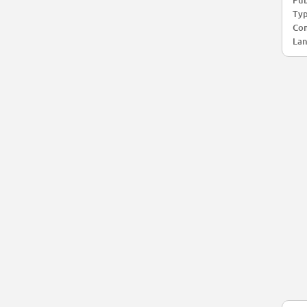
Pub
Typ
Com
Lan