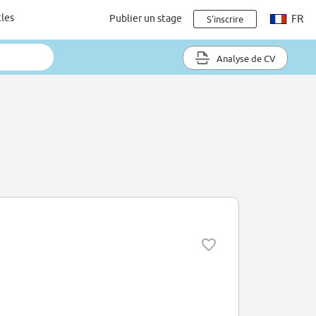
cles
Publier un stage
FR
S'inscrire
Analyse de CV