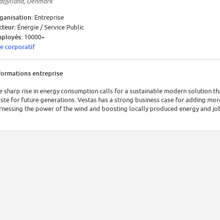
dtjylland, Denmark
ganisation:
Entreprise
cteur:
Énergie / Service Public
ployés:
10000+
te corporatif
formations entreprise
e sharp rise in energy consumption calls for a sustainable modern solution t
ste for future generations. Vestas has a strong business case for adding more
rnessing the power of the wind and boosting locally produced energy and job