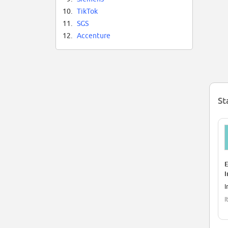
10.
TikTok
11.
SGS
12.
Accenture
St
E
I
I
I