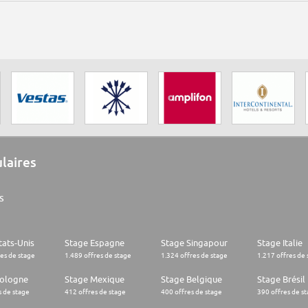
ulaires
s
tats-Unis
Stage Espagne
Stage Singapour
Stage Italie
res de stage
1.489 offres de stage
1.324 offres de stage
1.217 offres de 
Pologne
Stage Mexique
Stage Belgique
Stage Brésil
s de stage
412 offres de stage
400 offres de stage
390 offres de s