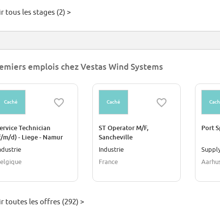
r tous les stages (2) >
emiers emplois chez Vestas Wind Systems
Caché
Caché
Cac
ervice Technician
ST Operator M/F,
Port S
f/m/d) - Liege - Namur
Sancheville
ndustrie
Industrie
Supply
elgique
France
Aarhu
r toutes les offres (292) >