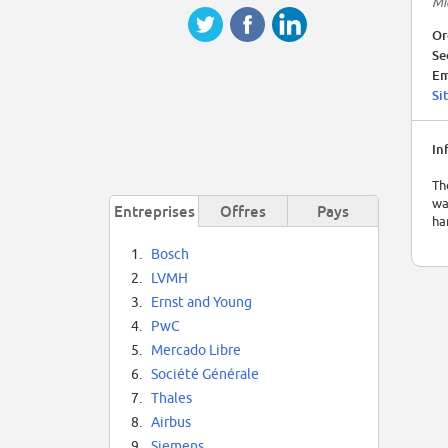
Mi
Or
Se
Em
Si
In
Th
wa
Entreprises
Offres
Pays
ha
1.
Bosch
2.
LVMH
3.
Ernst and Young
4.
PwC
5.
Mercado Libre
6.
Société Générale
7.
Thales
8.
Airbus
9.
Siemens