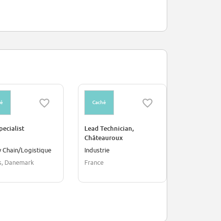
hé
Caché
Caché
pecialist
Lead Technician,
ST Operator
Châteauroux
 Chain/Logistique
Industrie
Environnem
s, Danemark
France
La Rochelle