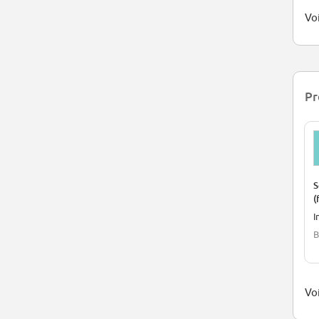
Voi
Pr
S
(
I
B
Voi