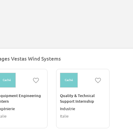
ages Vestas Wind Systems
Caché
Caché
quipment Engineering
Quality & Technical
ntern
Support Internship
ngénierie
Industrie
talie
Italie