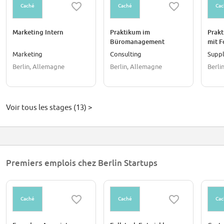
Caché
Caché
Cac
Marketing Intern
Praktikum im
Prak
Büromanagement
mit F
(m/w/d)
Payme
Marketing
Consulting
Suppl
Germa
Berlin, Allemagne
Berlin, Allemagne
Berli
Voir tous les stages (13) >
Premiers emplois chez Berlin Startups
Caché
Caché
Cac