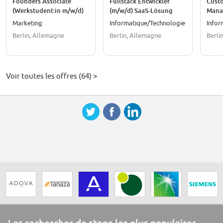
Founders Associate
Fullstack Entwickler
Cust
(Werkstudent:in m/w/d)
(m/w/d) SaaS-Lösung
Mana
SaaS
Marketing
Informatique/Technologie
Infor
Berlin, Allemagne
Berlin, Allemagne
Berli
Voir toutes les offres (64) >
Les recherches de stage les plus populaires