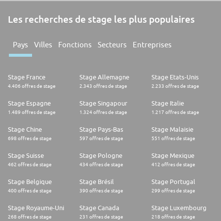
Les recherches de stage les plus populaires
Pays
Villes
Fonctions
Secteurs
Entreprises
Stage France
Stage Allemagne
Stage Etats-Unis
4.406 offres de stage
2.343 offres de stage
2.233 offres de stage
Stage Espagne
Stage Singapour
Stage Italie
1.489 offres de stage
1.324 offres de stage
1.217 offres de stage
Stage Chine
Stage Pays-Bas
Stage Malaisie
698 offres de stage
597 offres de stage
551 offres de stage
Stage Suisse
Stage Pologne
Stage Mexique
462 offres de stage
434 offres de stage
412 offres de stage
Stage Belgique
Stage Brésil
Stage Portugal
400 offres de stage
390 offres de stage
299 offres de stage
Stage Royaume-Uni
Stage Canada
Stage Luxembourg
268 offres de stage
231 offres de stage
218 offres de stage