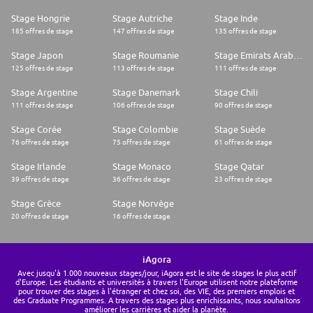
Stage Hongrie
Stage Autriche
Stage Inde
185 offres de stage
147 offres de stage
135 offres de stage
Stage Japon
Stage Roumanie
Stage Emirats Arabes Unis
125 offres de stage
113 offres de stage
111 offres de stage
Stage Argentine
Stage Danemark
Stage Chili
111 offres de stage
106 offres de stage
90 offres de stage
Stage Corée
Stage Colombie
Stage Suède
76 offres de stage
75 offres de stage
61 offres de stage
Stage Irlande
Stage Monaco
Stage Qatar
39 offres de stage
36 offres de stage
23 offres de stage
Stage Grèce
Stage Norvège
20 offres de stage
16 offres de stage
iAgora
Avec jusqu'à 1.000 nouveaux stages/jour, iAgora est le site de stages le plus actif
d'Europe. Les étudiants et universités à travers l'Europe utilisent notre plateforme
pour trouver des stages à l'étranger et chez soi, des VIE, des premiers emplois et
des Graduate Programmes. A travers des stages plus enrichissants, nous souhaitons
améliorer les carrières et aider la planète.