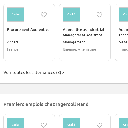
Caché
Caché
Cac
Procurement Apprentice
Apprentice as Industrial
Appre
Management Assistant
Tech
séden
Achats
Management
Mana
France
Ilmenau, Allemagne
Franc
Voir toutes les alternances (8) >
Premiers emplois chez Ingersoll Rand
Caché
Caché
Cac