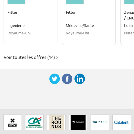
Fitter
Fitter
Zers
/ CNC
(m/w
Ingénierie
Médecine/Santé
Loisi
Royaume-Uni
Royaume-Uni
Nure
Voir toutes les offres (14) >