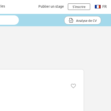
cles
Publier un stage
FR
S'inscrire
Analyse de CV