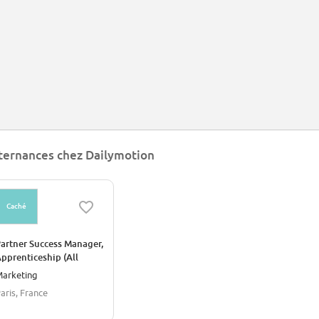
ternances chez Dailymotion
Caché
artner Success Manager,
pprenticeship (All
enders)
arketing
aris, France