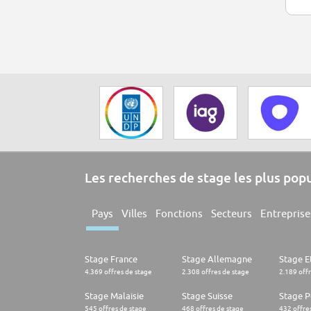
Les recherches de stage les plus pop
Pays
Villes
Fonctions
Secteurs
Entreprise
Stage France
Stage Allemagne
Stage E
4.369 offres de stage
2.308 offres de stage
2.189 off
Stage Malaisie
Stage Suisse
Stage 
545 offres de stage
468 offres de stage
432 offre