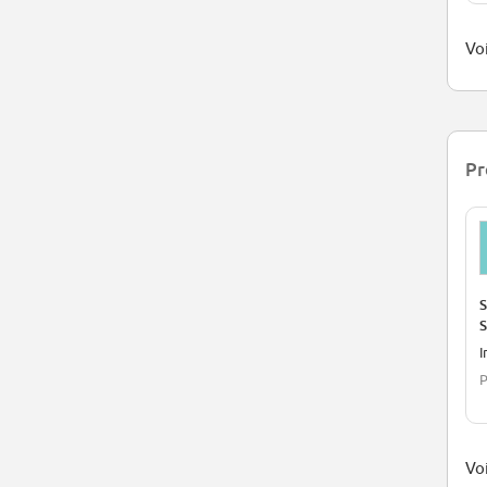
Voi
Pr
S
S
I
P
Voi