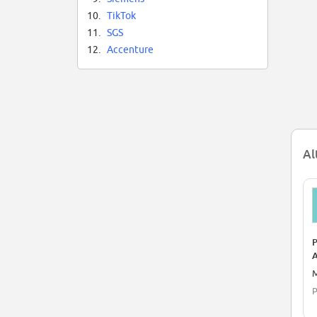
10.
TikTok
11.
SGS
12.
Accenture
Al
P
A
G
M
P