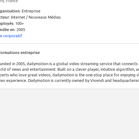
ris, France
ganisation:
Entreprise
cteur:
Internet / Nouveaux Médias
ployés:
100+
ndée en:
2005
te corporatif
formations entreprise
unded in 2005, dailymotion is a global video streaming service that connects 
rld of news and entertainment. Built on a clever player, intuitive algorithm
perts who love great videos, dailymotion is the one-stop place for enjoying 
deo experience. Dailymotion is currently owned by Vivendi and headquartered 