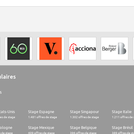
ulaires
s
tats-Unis
Stage Espagne
Stage Singapour
Stage Italie
res de stage
1.481 offres de stage
1.302 offres de stage
1.211 offres de 
Pologne
Stage Mexique
Stage Belgique
Stage Brésil
s de stage
409 offres de stage
396 offres de stage
389 offres de s