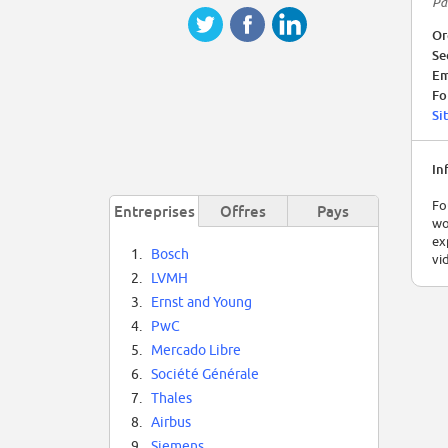
Pa
Or
Se
Em
Fo
Si
In
Fo
Entreprises
Offres
Pays
wo
ex
1.
Bosch
vi
2.
LVMH
3.
Ernst and Young
4.
PwC
5.
Mercado Libre
6.
Société Générale
7.
Thales
8.
Airbus
9.
Siemens