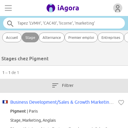
Accueil
Stage
Alternance
Premier emploi
Entreprises
Stages chez Pigment
1 – 1
de 1
Filtrer
Business Development/Sales & Growth Marketing North America (6-month Internship)
Pigment
| Paris
Stage, Marketing, Anglais