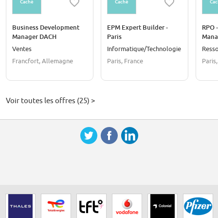
Caché
Caché
Cac
Business Development
EPM Expert Builder -
RPO -
Manager DACH
Paris
Mana
Ventes
Informatique/Technologie
Resso
Francfort, Allemagne
Paris, France
Paris
Voir toutes les offres (25) >