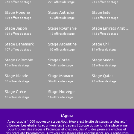
266 offres de stage
223 offres de stage
215 offres de stage
Stage Hongrie
Stage Autriche
Stage Inde
186 offres de stage
152 offres de stage
135 offres de stage
Stage Japon
Stage Roumanie
Stage Emirats Arabes Unis
124 offres de stage
117 offres de stage
115 offres de stage
Stage Danemark
Stage Argentine
Stage Chili
107 offres de stage
105 offres de stage
84 offres de stage
Stage Colombie
Stage Corée
Stage Suède
76 offres de stage
74 offres de stage
62 offres de stage
Stage Irlande
Stage Monaco
Stage Qatar
38 offres de stage
36 offres de stage
23 offres de stage
Stage Grèce
Stage Norvège
18 offres de stage
16 offres de stage
iAgora
Avec jusqu'à 1.000 nouveaux stages/jour, iAgora est le site de stages le plus actif
d'Europe. Les étudiants et universités à travers l'Europe utilisent notre plateforme
pour trouver des stages à l'étranger et chez soi, des VIE, des premiers emplois et
des Graduate Programmes. A travers des stages plus enrichissants, nous souhaitons