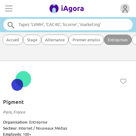
Accueil
Stage
Alternance
Premier emploi
Entreprises
Pigment
Paris, France
Organisation:
Entreprise
Secteur:
Internet / Nouveaux Médias
Employés:
100+