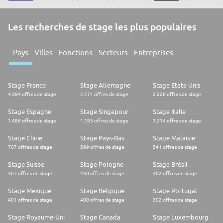
Les recherches de stage les plus populaires
Pays
Villes
Fonctions
Secteurs
Entreprises
Stage France
Stage Allemagne
Stage Etats-Unis
4.384 offres de stage
2.271 offres de stage
2.226 offres de stage
Stage Espagne
Stage Singapour
Stage Italie
1.486 offres de stage
1.295 offres de stage
1.214 offres de stage
Stage Chine
Stage Pays-Bas
Stage Malaisie
707 offres de stage
599 offres de stage
541 offres de stage
Stage Suisse
Stage Pologne
Stage Brésil
467 offres de stage
430 offres de stage
402 offres de stage
Stage Mexique
Stage Belgique
Stage Portugal
401 offres de stage
400 offres de stage
302 offres de stage
Stage Royaume-Uni
Stage Canada
Stage Luxembourg