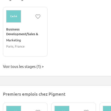
Caché
Business
Development/Sales &
Growth Marketing North
Marketing
America (6-month
Paris, France
Internship)
Voir tous les stages (1) >
Premiers emplois chez Pigment