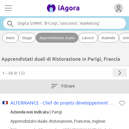
Inizio
Stage
Apprendistato duale
Lavoro
Aziende
Uni
Apprendistati duali di Ristorazione in Parigi, Francia
1 – 50
di 122
Filtrare
ALTERNANCE - Chef de projets développement H/F
Azienda non indicata
| Parigi
Apprendistato duale, Ristorazione, Francese, Inglese