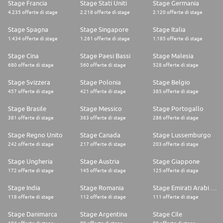
Stage Francia
Stage Stati Uniti
Stage Germania
4.235 offerte di stage
2.218 offerte di stage
2.120 offerte di stage
Stage Spagna
Stage Singapore
Stage Italia
1.434 offerte di stage
1.261 offerte di stage
1.185 offerte di stage
Stage Cina
Stage Paesi Bassi
Stage Malesia
680 offerte di stage
560 offerte di stage
528 offerte di stage
Stage Svizzera
Stage Polonia
Stage Belgio
457 offerte di stage
421 offerte di stage
385 offerte di stage
Stage Brasile
Stage Messico
Stage Portogallo
381 offerte di stage
363 offerte di stage
286 offerte di stage
Stage Regno Unito
Stage Canada
Stage Lussemburgo
242 offerte di stage
217 offerte di stage
203 offerte di stage
Stage Ungheria
Stage Austria
Stage Giappone
172 offerte di stage
145 offerte di stage
125 offerte di stage
Stage India
Stage Romania
Stage Emirati Arabi Uniti
118 offerte di stage
112 offerte di stage
111 offerte di stage
Stage Danimarca
Stage Argentina
Stage Cile