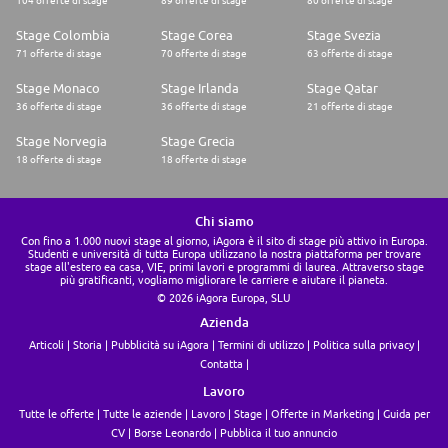
104 offerte di stage
89 offerte di stage
80 offerte di stage
Stage Colombia
Stage Corea
Stage Svezia
71 offerte di stage
70 offerte di stage
63 offerte di stage
Stage Monaco
Stage Irlanda
Stage Qatar
36 offerte di stage
36 offerte di stage
21 offerte di stage
Stage Norvegia
Stage Grecia
18 offerte di stage
18 offerte di stage
Chi siamo
Con fino a 1.000 nuovi stage al giorno, iAgora è il sito di stage più attivo in Europa.
Studenti e università di tutta Europa utilizzano la nostra piattaforma per trovare
stage all'estero ea casa, VIE, primi lavori e programmi di laurea. Attraverso stage
più gratificanti, vogliamo migliorare le carriere e aiutare il pianeta.
© 2026 iAgora Europa, SLU
Azienda
Articoli
Storia
Pubblicità su iAgora
Termini di utilizzo
Politica sulla privacy
Contatta
Lavoro
Tutte le offerte
Tutte le aziende
Lavoro
Stage
Offerte in Marketing
Guida per
CV
Borse Leonardo
Pubblica il tuo annuncio