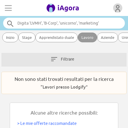
Inizio
Stage
Apprendistato duale
Lavoro
Aziende
Uni
Filtrare
Non sono stati trovati resultati per la ricerca
“Lavori presso Lodgify”
Alcune altre ricerche possibili:
>
Le mie offerte raccomandate