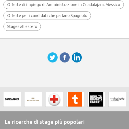
Conocimiento en PC office, programas para reportes, análisis, cobros,
Offerte di impiego di Amministrazione in Guadalajara, Messico
cierres de caja y control de ventas
Trabajo en equipo
Offerte per i candidati che parlano Spagnolo
Planeación estratégica
Análisis y solución de problemas
Ninguno
Stages all'estero
Le ricerche di stage più popolari