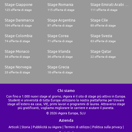
Stage Giappone
Stage Romania
Stage Emirati Arabi Uniti
125 offerte di stage
115 offerte di stage
111 offerte di stage
Stage Danimarca
Stage Argentina
Stage Cile
104 offerte di stage
97 offerte di stage
80 offerte di stage
Stage Colombia
Stage Corea
Stage Svezia
74 offerte di stage
71 offerte di stage
63 offerte di stage
Stage Monaco
Stage Irlanda
Stage Qatar
36 offerte di stage
36 offerte di stage
22 offerte di stage
Stage Norvegia
Stage Grecia
20 offerte di stage
18 offerte di stage
Chi siamo
Con fino a 1.000 nuovi stage al giorno, iAgora è il sito di stage più attivo in Europa.
Studenti e università di tutta Europa utilizzano la nostra piattaforma per trovare
stage all'estero ea casa, VIE, primi lavori e programmi di laurea. Attraverso stage
più gratificanti, vogliamo migliorare le carriere e aiutare il pianeta.
© 2026 iAgora Europa, SLU
Azienda
Articoli
Storia
Pubblicità su iAgora
Termini di utilizzo
Politica sulla privacy