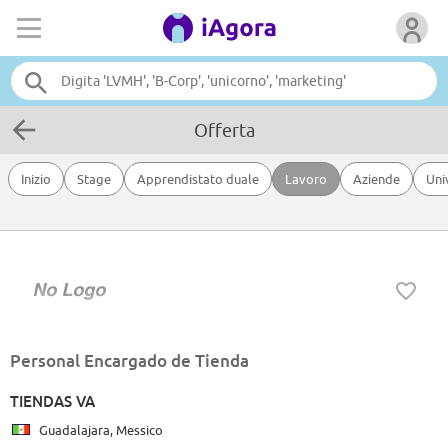
Offerta
Inizio
Stage
Apprendistato duale
Lavoro
Aziende
Uni
Personal Encargado de Tienda
TIENDAS VA
Guadalajara, Messico