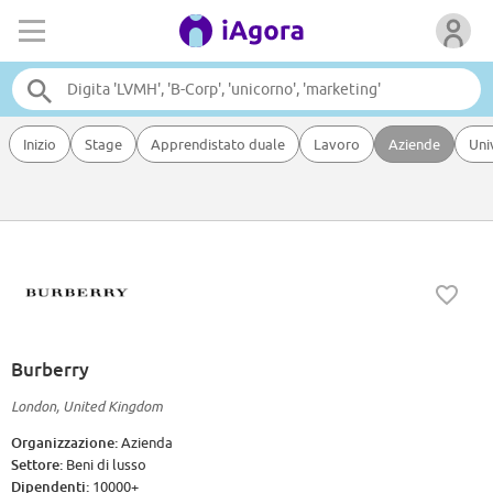
Inizio
Stage
Apprendistato duale
Lavoro
Aziende
Uni
Burberry
London, United Kingdom
Organizzazione:
Azienda
Settore:
Beni di lusso
Dipendenti:
10000+