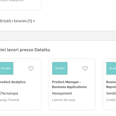
i tutti i tirocini (1) >
imi lavori presso Dataiku
Occulto
Occulto
Occul
roduct Analytics
Product Manager -
Busin
Business Applications
Repre
T/Tecnologia
Management
Vendi
arigi, Francia
Lavoro da casa
Londr