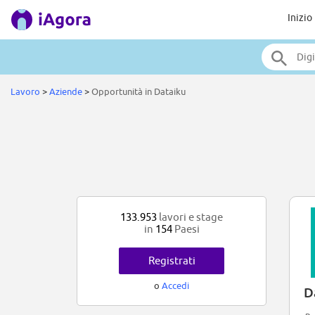
Inizio
Lavoro
>
Aziende
>
Opportunità in Dataiku
133.953
lavori e stage
in
154
Paesi
Registrati
o
Accedi
D