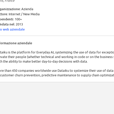
ris, France
ganizzazione:
Azienda
ttore:
Internet / New Media
pendenti:
100+
ndata nel:
2013
to web aziendale
formazione aziendale
taiku is the platform for Everyday AI, systemizing the use of data for excepti
evate their people (whether technical and working in code or on the business
th the ability to make better day-to-day decisions with data.
re than 450 companies worldwide use Dataiku to systemize their use of data a
 customer churn prevention, predictive maintenance to supply chain optimizat