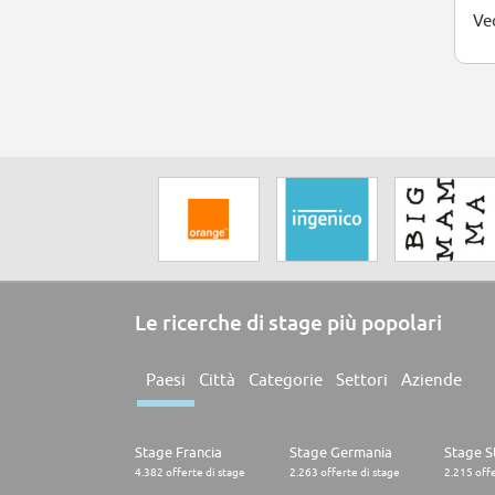
Ved
Le ricerche di stage più popolari
Paesi
Città
Categorie
Settori
Aziende
Stage Francia
Stage Germania
Stage St
4.382 offerte di stage
2.263 offerte di stage
2.215 offe