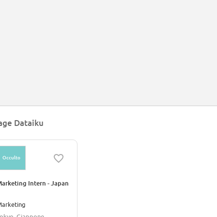
age Dataiku
Occulto
arketing Intern - Japan
arketing
okyo, Giappone