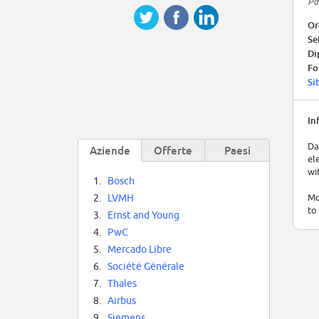
Pa
Or
Se
Di
Fo
Si
In
Da
Aziende
Offerte
Paesi
el
wi
1.
Bosch
Mo
2.
LVMH
to
3.
Ernst and Young
4.
PwC
5.
Mercado Libre
6.
Société Générale
7.
Thales
8.
Airbus
9.
Siemens