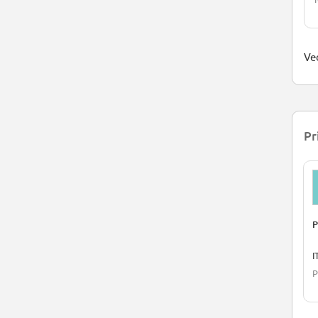
Ved
Pr
P
I
P