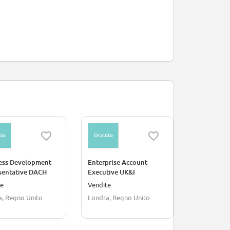
to
Occulto
ess Development
Enterprise Account
sentative DACH
Executive UK&I
te
Vendite
a, Regno Unito
Londra, Regno Unito