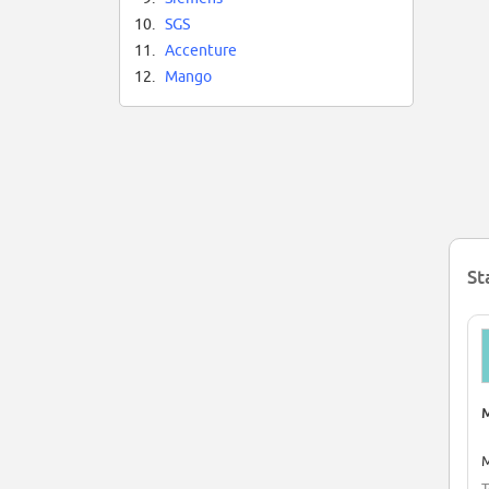
10.
SGS
11.
Accenture
12.
Mango
St
M
M
T