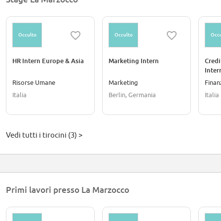
Occulto
Occulto
Occu
HR Intern Europe & Asia
Marketing Intern
Credi
Inter
Risorse Umane
Marketing
Finan
Italia
Berlin, Germania
Italia
Vedi tutti i tirocini (3) >
Primi lavori presso La Marzocco