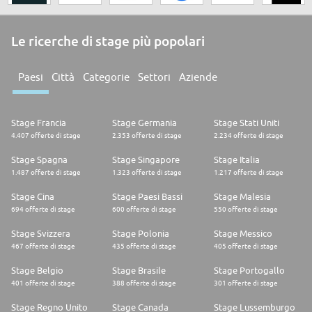
Le ricerche di stage più popolari
Paesi
Città
Categorie
Settori
Aziende
Stage Francia
Stage Germania
Stage Stati Uniti
4.407 offerte di stage
2.353 offerte di stage
2.234 offerte di stage
Stage Spagna
Stage Singapore
Stage Italia
1.487 offerte di stage
1.323 offerte di stage
1.217 offerte di stage
Stage Cina
Stage Paesi Bassi
Stage Malesia
694 offerte di stage
600 offerte di stage
550 offerte di stage
Stage Svizzera
Stage Polonia
Stage Messico
467 offerte di stage
435 offerte di stage
405 offerte di stage
Stage Belgio
Stage Brasile
Stage Portogallo
401 offerte di stage
388 offerte di stage
301 offerte di stage
Stage Regno Unito
Stage Canada
Stage Lussemburgo