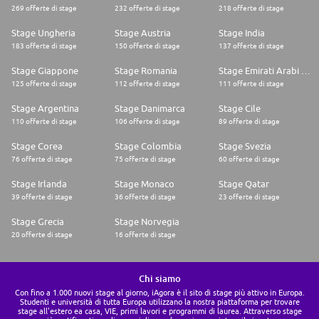
269 offerte di stage
232 offerte di stage
218 offerte di stage
Stage Ungheria
Stage Austria
Stage India
183 offerte di stage
150 offerte di stage
137 offerte di stage
Stage Giappone
Stage Romania
Stage Emirati Arabi Uniti
125 offerte di stage
112 offerte di stage
111 offerte di stage
Stage Argentina
Stage Danimarca
Stage Cile
110 offerte di stage
106 offerte di stage
89 offerte di stage
Stage Corea
Stage Colombia
Stage Svezia
76 offerte di stage
75 offerte di stage
60 offerte di stage
Stage Irlanda
Stage Monaco
Stage Qatar
39 offerte di stage
36 offerte di stage
23 offerte di stage
Stage Grecia
Stage Norvegia
20 offerte di stage
16 offerte di stage
Chi siamo
Con fino a 1.000 nuovi stage al giorno, iAgora è il sito di stage più attivo in Europa.
Studenti e università di tutta Europa utilizzano la nostra piattaforma per trovare
stage all'estero ea casa, VIE, primi lavori e programmi di laurea. Attraverso stage