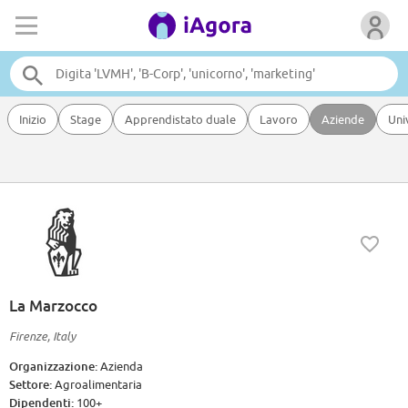
Inizio
Stage
Apprendistato duale
Lavoro
Aziende
Uni
La Marzocco
Firenze, Italy
Organizzazione:
Azienda
Settore:
Agroalimentaria
Dipendenti:
100+