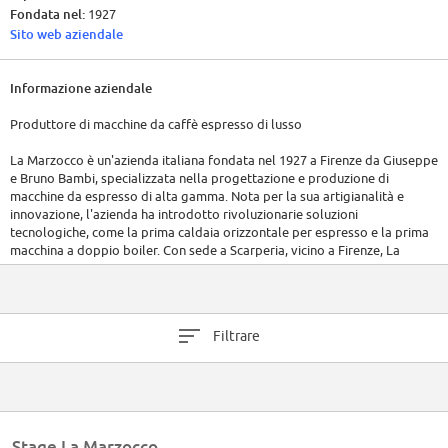
Fondata nel:
1927
Sito web aziendale
Informazione aziendale
Produttore di macchine da caffè espresso di lusso
La Marzocco è un'azienda italiana fondata nel 1927 a Firenze da Giuseppe
e Bruno Bambi, specializzata nella progettazione e produzione di
macchine da espresso di alta gamma. Nota per la sua artigianalità e
innovazione, l'azienda ha introdotto rivoluzionarie soluzioni
tecnologiche, come la prima caldaia orizzontale per espresso e la prima
macchina a doppio boiler. Con sede a Scarperia, vicino a Firenze, La
Marzocco opera con filiali in tutto il mondo, inclusi Stati Uniti, Regno
Unito, Australia e Corea del Sud. I suoi prodotti sono apprezzati da
torrefazioni, caffetterie e ristoranti di prestigio a livello globale.
L'azienda si distingue per l'impegno nella qualità, sostenibilità e nella
Filtrare
comunità del caffè, con una forza lavoro distribuita in più continenti.
Stage La Marzocco