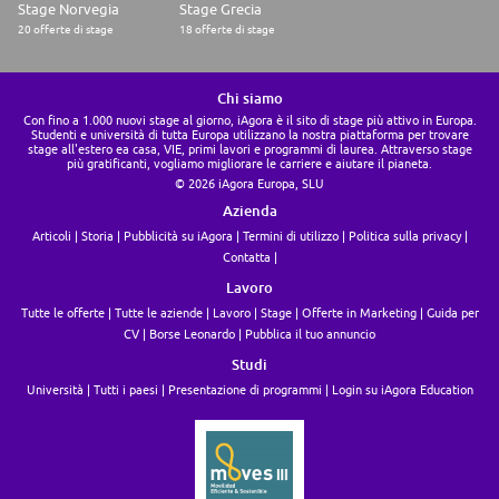
Stage Norvegia
Stage Grecia
20 offerte di stage
18 offerte di stage
Chi siamo
Con fino a 1.000 nuovi stage al giorno, iAgora è il sito di stage più attivo in Europa.
Studenti e università di tutta Europa utilizzano la nostra piattaforma per trovare
stage all'estero ea casa, VIE, primi lavori e programmi di laurea. Attraverso stage
più gratificanti, vogliamo migliorare le carriere e aiutare il pianeta.
© 2026 iAgora Europa, SLU
Azienda
Articoli
Storia
Pubblicità su iAgora
Termini di utilizzo
Politica sulla privacy
Contatta
Lavoro
Tutte le offerte
Tutte le aziende
Lavoro
Stage
Offerte in Marketing
Guida per
CV
Borse Leonardo
Pubblica il tuo annuncio
Studi
Università
Tutti i paesi
Presentazione di programmi
Login su iAgora Education