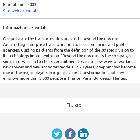
Fondata nel:
2003
Sito web aziendale
Informazione aziendale
Onepoint are the transformation architects beyond the obvious.
Architecting enterprise transformation across companies and public
agencies. Guiding its clients from the definition of the strategic vision to
its technology implementation. “Beyond the obvious” is the company’s
signature, which reflects its commitment to create new ways of working,
new spaces and new economic models. In 20 years, onepoint has become
one of the major players in organisations’ transformation and now
employs more than 3.000 people in France (Paris, Bordeaux, Nantes,
Toulouse, Lyon, Rennes and Aix-en-Provence) and across the world
(Canada, Tunisia, Belgium, Australia, and Singapore). Its turnover has
been multiplied by 10 in 10 years, reaching more than 400 million euros.
The company has a target of 1 billion euros turnover within 4 years.
Filtrare
Relying on an open organization and ecosystem, onepoint develops an
innovative entrepreneurial model that enables to reveal talent and make
way to creativity. Guiding, onepoint manages complexity, invents new
models, experiments and deploys them for its clients.