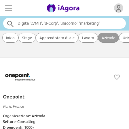
Inizio
Stage
Apprendistato duale
Lavoro
Aziende
Uni
Onepoint
Paris, France
Organizzazione:
Azienda
Settore:
Consulting
Dipendenti:
1000+