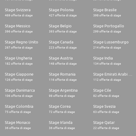
Stage Svizzera
Stage Polonia
Stage Brasile
469 offerte di stage
427 offerte di stage
398 offerte di stage
Stage Messico
Stage Belgio
Stage Portogallo
396 offerte di stage
393 offerte di stage
299 offerte di stage
Stage Regno Unito
Stage Canada
Stage Lussemburgo
267 offerte di stage
223 offerte di stage
214 offerte di stage
Stage Ungheria
Stage Austria
Stage India
182 offerte di stage
148 offerte di stage
134 offerte di stage
Stage Giappone
Stage Romania
Stage Emirati Arabi Uniti
126 offerte di stage
116 offerte di stage
112 offerte di stage
Stage Danimarca
Stage Argentina
Stage Cile
106 offerte di stage
98 offerte di stage
82 offerte di stage
Stage Colombia
Stage Corea
Stage Svezia
75 offerte di stage
72 offerte di stage
63 offerte di stage
Stage Monaco
Stage Irlanda
Stage Qatar
36 offerte di stage
36 offerte di stage
22 offerte di stage