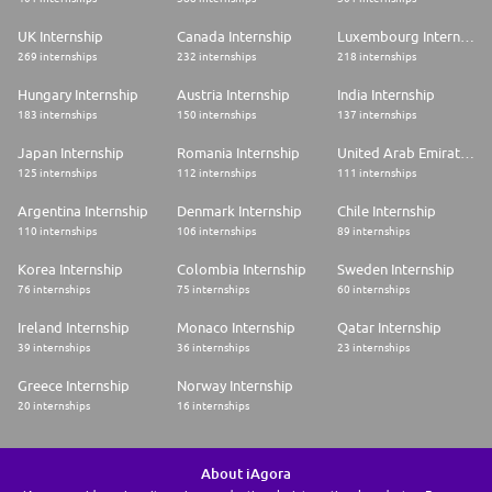
UK Internship
Canada Internship
Luxembourg Internship
269 internships
232 internships
218 internships
Hungary Internship
Austria Internship
India Internship
183 internships
150 internships
137 internships
Japan Internship
Romania Internship
United Arab Emirates Internship
125 internships
112 internships
111 internships
Argentina Internship
Denmark Internship
Chile Internship
110 internships
106 internships
89 internships
Korea Internship
Colombia Internship
Sweden Internship
76 internships
75 internships
60 internships
Ireland Internship
Monaco Internship
Qatar Internship
39 internships
36 internships
23 internships
Greece Internship
Norway Internship
20 internships
16 internships
About iAgora