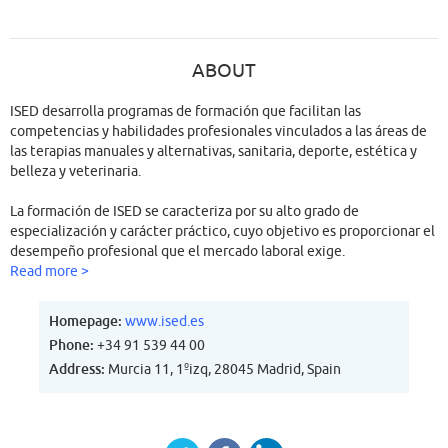
ABOUT
ISED desarrolla programas de formación que facilitan las
competencias y habilidades profesionales vinculados a las áreas de
las terapias manuales y alternativas, sanitaria, deporte, estética y
belleza y veterinaria.
La formación de ISED se caracteriza por su alto grado de
especialización y carácter práctico, cuyo objetivo es proporcionar el
desempeño profesional que el mercado laboral exige.
Read more >
ISED ha contribuido al éxito profesional de más de 30.000 alumnos a
través de su inserción en el mercado laboral. Este gran éxito es fruto
Homepage:
www.ised.es
de una inquietud personal y profesional, pero sobre todo lo es de la
Phone:
+34 91 539 44 00
voluntad de un equipo que quiere abrir camino a aquellas
Address:
Murcia 11, 1ºizq, 28045 Madrid, Spain
profesiones que, desde el trabajo multidisciplinar, cumplen un papel
esencial y reconocido en la sociedad actual.
Nuestra metodología de formación eminentemente práctica junto