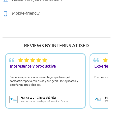
Mobile-friendly
REVIEWS BY INTERNS AT ISED
Interesante y productiva
Experienc
Fue una experiencia interesante ya que tuve qué
Fue una experi
compartir espacio con fisios y fue genial me ayudaron y
enseñaron otras técnicas
Francisco J - Clínica del Pilar
Maria 
Wellness internships - 8 weeks - Spain
Wellne