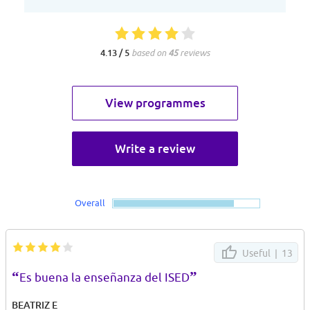
4.13 / 5
based on
45
reviews
View programmes
Write a review
Overall
Useful |
13
“
”
Es buena la enseñanza del ISED
BEATRIZ E