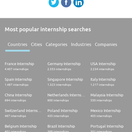
con el extraordinario equipo docente y el alto porcentaje de
inserción laboral a través de la capacitación facilitada por ISED son
algunos de los motivos por los que nuestros alumnos nos han
elegido.
Most popular internship searches
ISED cuenta con centros de formación en Bilbao, Madrid, Oviedo,
Pamplona y Zaragoza donde se imparte formación presencial;
asimismo, ofrece una amplia oferta formativa en modalidad online a
Countries
Cities
Categories
Industries
Companies
través de Campus Virtual ISED.
France Internship
Germany Internship
USA Internship
4.407 internships
2.353 internships
2.234 internships
Spain Internship
Singapore Internship
Italy Internship
1.487 internships
1.323 internships
1.217 internships
China Internship
Netherlands Internship
Malaysia Internship
694 internships
600 internships
550 internships
Switzerland Internship
Poland Internship
Mexico Internship
467 internships
435 internships
405 internships
Belgium Internship
Brazil Internship
Portugal Internship
401 internships
388 internships
301 internships