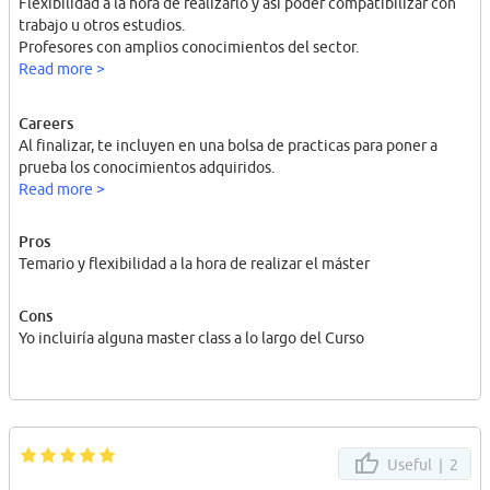
Flexibilidad a la hora de realizarlo y así poder compatibilizar con
escrito todas estas incidencias y solicitar una compensación
trabajo u otros estudios.
económica por los servicios no prestados o prestados de forma
Profesores con amplios conocimientos del sector.
deficiente, ha transcurrido más de un mes sin recibir ningún tipo
Read more >
de respuesta.
Mi sensación final es que existe una diferencia importante entre
Careers
lo que se anuncia y lo que realmente recibe el alumno. No
Al finalizar, te incluyen en una bolsa de practicas para poner a
recomiendo esta formación. Aconsejo a cualquier persona
prueba los conocimientos adquiridos.
interesada que solicite por escrito todos los compromisos
Read more >
relativos a certificaciones oficiales, prácticas, contenidos reales,
metodología y sistema de evaluación antes de matricularse. En mi
Pros
caso, la experiencia ha supuesto una importante pérdida de
Temario y flexibilidad a la hora de realizar el máster
tiempo y dinero.
Cons
Yo incluiría alguna master class a lo largo del Curso
Useful |
2