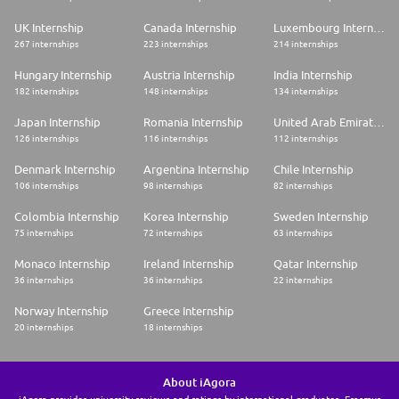
UK Internship
Canada Internship
Luxembourg Internship
267 internships
223 internships
214 internships
Hungary Internship
Austria Internship
India Internship
182 internships
148 internships
134 internships
Japan Internship
Romania Internship
United Arab Emirates Internship
126 internships
116 internships
112 internships
Denmark Internship
Argentina Internship
Chile Internship
106 internships
98 internships
82 internships
Colombia Internship
Korea Internship
Sweden Internship
75 internships
72 internships
63 internships
Monaco Internship
Ireland Internship
Qatar Internship
36 internships
36 internships
22 internships
Norway Internship
Greece Internship
20 internships
18 internships
About iAgora