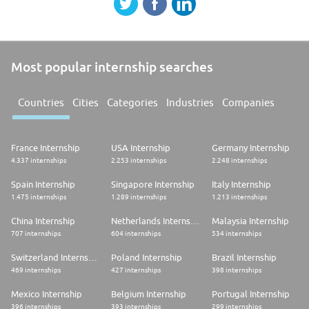
necesidades y exigencias concretas de cada organización.
Consideramos la calidad en el servicio al cliente como elemento
clave y prioritario, siendo todos estos años un elemento referencial
en la consolidación y desarrollo de nuestra empresa como así está
definido en nuestra Misión y Visión.
Most popular internship searches
Countries
Cities
Categories
Industries
Companies
France Internship
USA Internship
Germany Internship
4.337 internships
2.253 internships
2.248 internships
Spain Internship
Singapore Internship
Italy Internship
1.475 internships
1.289 internships
1.213 internships
China Internship
Netherlands Internship
Malaysia Internship
707 internships
604 internships
534 internships
Switzerland Internship
Poland Internship
Brazil Internship
469 internships
427 internships
398 internships
Mexico Internship
Belgium Internship
Portugal Internship
396 internships
393 internships
299 internships