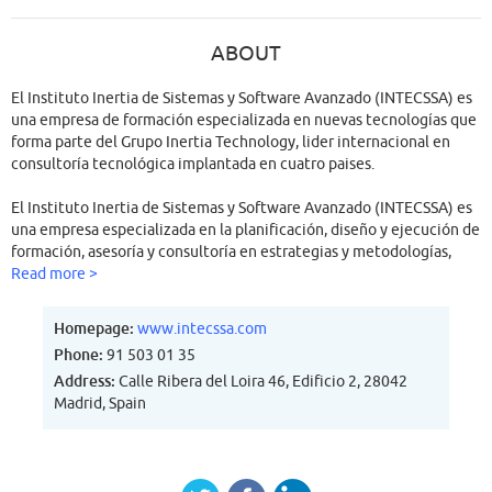
ABOUT
El Instituto Inertia de Sistemas y Software Avanzado (INTECSSA) es
una empresa de formación especializada en nuevas tecnologías que
forma parte del Grupo Inertia Technology, lider internacional en
consultoría tecnológica implantada en cuatro paises.
El Instituto Inertia de Sistemas y Software Avanzado (INTECSSA) es
una empresa especializada en la planificación, diseño y ejecución de
formación, asesoría y consultoría en estrategias y metodologías,
desarrollo de proyectos especiales basados en tecnologías de la
Read more >
información e investigación en nuevos procesos formativos y de
integración con las nuevas tecnologías emergentes. Somos un
Homepage:
www.intecssa.com
referente internacional en consultoría e investigación en nuevas
Phone:
91 503 01 35
tecnologías.
Address:
Calle Ribera del Loira 46, Edificio 2, 28042
Madrid, Spain
La misión fundamental es la asesoría y formación avanzada y
especializada de directivos, mandos intermedios y personal técnico
y de negocio de todo tipo de compañías y organismos públicos,
respondiendo con un alto nivel de calidad y compromiso hacía las