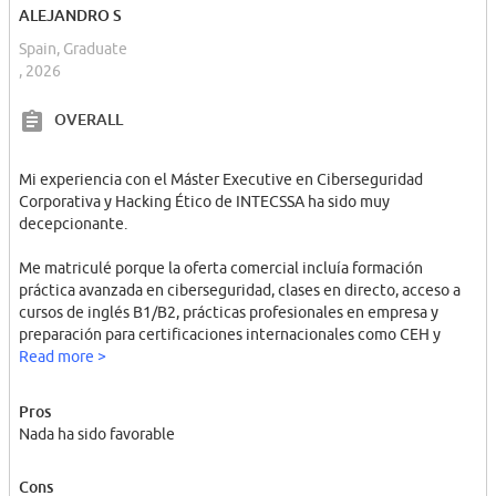
ALEJANDRO S
Spain, Graduate
, 2026
OVERALL
Mi experiencia con el Máster Executive en Ciberseguridad
Corporativa y Hacking Ético de INTECSSA ha sido muy
decepcionante.
Me matriculé porque la oferta comercial incluía formación
práctica avanzada en ciberseguridad, clases en directo, acceso a
cursos de inglés B1/B2, prácticas profesionales en empresa y
preparación para certificaciones internacionales como CEH y
CompTIA Security+, indicando incluso que la tasa de examen
Read more >
estaba incluida.
Pros
La realidad fue muy distinta. Aunque hubo algunas clases en
Nada ha sido favorable
directo, fueron escasas, mal planificadas y centradas
principalmente en contenidos básicos como instalación de
Cons
sistemas en VirtualBox o configuración de redes sencillas con