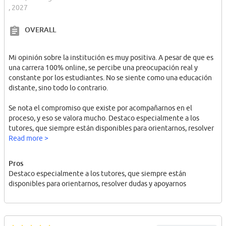
, 2027
OVERALL
Mi opinión sobre la institución es muy positiva. A pesar de que es
una carrera 100% online, se percibe una preocupación real y
constante por los estudiantes. No se siente como una educación
distante, sino todo lo contrario.
Se nota el compromiso que existe por acompañarnos en el
proceso, y eso se valora mucho. Destaco especialmente a los
tutores, que siempre están disponibles para orientarnos, resolver
dudas y apoyarnos cuando lo necesitamos. Esa cercanía, incluso a
Read more >
la distancia, demuestra que hay un interés genuino en nuestra
formación y en que podamos avanzar de buena manera en la
Pros
carrera.
Destaco especialmente a los tutores, que siempre están
disponibles para orientarnos, resolver dudas y apoyarnos