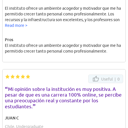
El instituto ofrece un ambiente acogedor y motivador que me ha
permitido crecer tanto personal como profesionalmente. Los
recursos y la infraestructura son excelentes, y los profesores son
expertos en su área que comparten su conocimiento con pasión.
Read more >
Me siento muy afortunada de haber elegido Iplacex para estudiar
Pros
Masoterapia. Estoy segura de que la formación que estoy
El instituto ofrece un ambiente acogedor y motivador que me ha
recibiendo me permitirá alcanzar mis objetivos y hacer una
permitido crecer tanto personal como profesionalmente.
diferencia en la vida de las personas.
Estudiante de masoterapia.
Useful |
0
“
Mi opinión sobre la institución es muy positiva. A
pesar de que es una carrera 100% online, se percibe
una preocupación real y constante por los
”
estudiantes.
JUAN C
Chile, Undergraduate