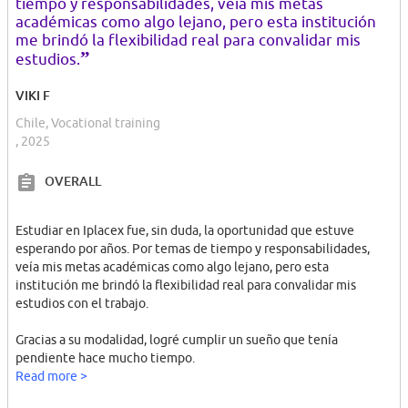
tiempo y responsabilidades, veía mis metas
académicas como algo lejano, pero esta institución
me brindó la flexibilidad real para convalidar mis
”
estudios.
VIKI F
Chile, Vocational training
, 2025
OVERALL
Estudiar en Iplacex fue, sin duda, la oportunidad que estuve
esperando por años. Por temas de tiempo y responsabilidades,
veía mis metas académicas como algo lejano, pero esta
institución me brindó la flexibilidad real para convalidar mis
estudios con el trabajo.
Gracias a su modalidad, logré cumplir un sueño que tenía
pendiente hace mucho tiempo.
​Además, a pesar de estudiar a distancia, tuve la oportunidad de
Read more >
conocer a un grupo de mujeres increíbles que estaban en mi