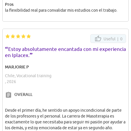
misma situación; compartir este camino con ellas hizo la
Pros
experiencia mucho más gratificante. Estoy muy feliz de haber
la flexibilidad real para convalidar mis estudios con el trabajo.
dado este paso aquí y de haber convertido este proyecto en una
realidad.
Y por último al haber terminado una carrera me permitió
convalidar otra de similares características.. que era algo que
Useful |
0
tambien quería... puedo decir que en 3 años pude obtener 2
“
títulos técnicos....
Estoy absolutamente encantada con mi experiencia
”
Tec. En educación diferencial y especial
en Iplacex.
Tec. En educación parvularia y básica
MARJORIE P
Saludos
Chile, Vocational training
, 2026
OVERALL
Desde el primer día, he sentido un apoyo incondicional de parte
de los profesores y el personal. La carrera de Masoterapia es
exactamente lo que necesitaba para seguir mi pasión por ayudar a
los demás, y estoy emocionada de estar ya en segundo año.