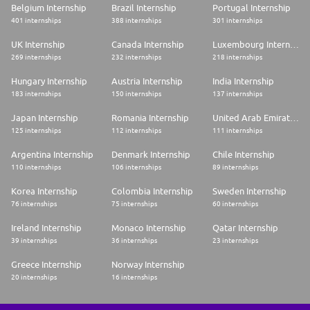
Belgium Internship
Brazil Internship
Portugal Internship
401 internships
388 internships
301 internships
UK Internship
Canada Internship
Luxembourg Internship
269 internships
232 internships
218 internships
Hungary Internship
Austria Internship
India Internship
183 internships
150 internships
137 internships
Japan Internship
Romania Internship
United Arab Emirates Internship
125 internships
112 internships
111 internships
Argentina Internship
Denmark Internship
Chile Internship
110 internships
106 internships
89 internships
Korea Internship
Colombia Internship
Sweden Internship
76 internships
75 internships
60 internships
Ireland Internship
Monaco Internship
Qatar Internship
39 internships
36 internships
23 internships
Greece Internship
Norway Internship
20 internships
16 internships