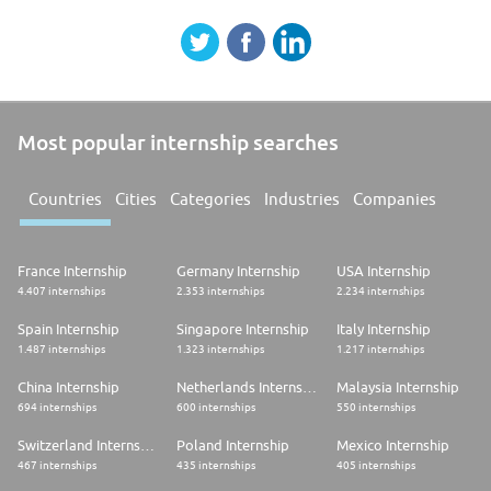
Most popular internship searches
Countries
Cities
Categories
Industries
Companies
France Internship
Germany Internship
USA Internship
4.407 internships
2.353 internships
2.234 internships
Spain Internship
Singapore Internship
Italy Internship
1.487 internships
1.323 internships
1.217 internships
China Internship
Netherlands Internship
Malaysia Internship
694 internships
600 internships
550 internships
Switzerland Internship
Poland Internship
Mexico Internship
467 internships
435 internships
405 internships