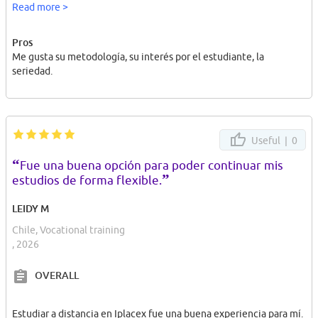
en solo beneficios y educación de calidad para quienes somos sus
Read more >
alumnos.
Pros
Me gusta su metodología, su interés por el estudiante, la
seriedad.
Useful |
0
“
Fue una buena opción para poder continuar mis
”
estudios de forma flexible.
LEIDY M
Chile, Vocational training
, 2026
OVERALL
Estudiar a distancia en Iplacex fue una buena experiencia para mí.