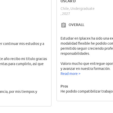
OSCAR D
Chile, Undergraduate
, 2027
OVERALL
Estudiar en Iplacex ha sido una e
modalidad flexible he podido comp
r continuar mis estudios y a
permitido seguir creciendo profe
responsabilidades.
te año recibo mi título gracias
Valoro mucho que entregue opor
entas para cumplirlo, así que
y avanzar en nuestra formación.
Read more >
Pros
He podido compatibilizar trabajo 
ancia, por mis tiempos y