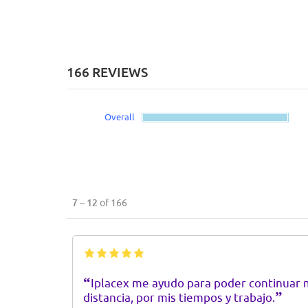
166 REVIEWS
Overall
7 – 12
of 166
“
Iplacex me ayudo para poder continuar m
”
distancia, por mis tiempos y trabajo.