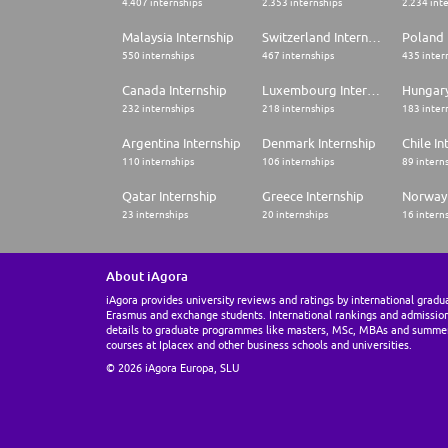
4.407 internships
2.353 internships
2.234 int
Malaysia Internship
Switzerland Internship
Poland 
550 internships
467 internships
435 inter
Canada Internship
Luxembourg Internship
Hungary
232 internships
218 internships
183 inter
Argentina Internship
Denmark Internship
Chile In
110 internships
106 internships
89 intern
Qatar Internship
Greece Internship
Norway 
23 internships
20 internships
16 intern
About iAgora
iAgora provides university reviews and ratings by international gradu
Erasmus and exchange students. International rankings and admissio
details to graduate programmes like masters, MSc, MBAs and summe
courses at Iplacex and other business schools and universities.
© 2026 iAgora Europa, SLU