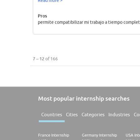
Read more >
Pros
permite compatibilizar mi trabajo a tiempo completo
7 – 12
of 166
Most popular internship searches
Countries
Cities
Categories
Industries
Co
France Internship
Germany Internship
USA Int