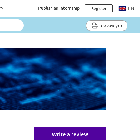
es
Publish an internship
EN
Register
CV Analysis
Write a review