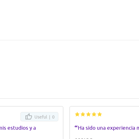
Useful |
0
“
is estudios y a
Ha sido una experiencia m