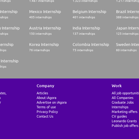
ernships
1.487 internships
1.323 internships
1.217 internshi
Internship
Mexico Internship
Belgium Internship
Brazil Intern
nships
405 internships
401 internships
388 internships
 Internship
Austria Internship
India Internship
Japan Intern
nships
150 internships
137 internships
125 internships
ternship
Korea Internship
Colombia Internship
Sweden Inte
ships
76 internships
75 internships
60 internships
Internship
ships
Company
Work
ates,
Articles
All job opportunit
n
About iAgora
All Companies
r
Advertise on iAgora
Graduate Jobs
Terms of use
Internships
Privacy Policy
Marketing offers
Contact Us
CV guides
Leonardo Grants
Publish job offers