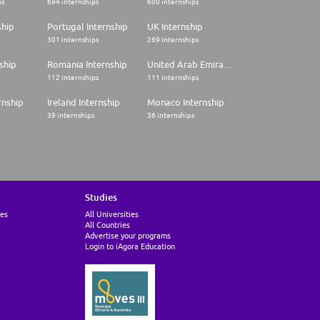
ps
694 internships
600 internships
ship
Portugal Internship
UK Internship
301 internships
269 internships
ship
Romania Internship
United Arab Emirates Internship
112 internships
111 internships
rnship
Ireland Internship
Monaco Internship
39 internships
36 internships
Studies
ies
All Universities
All Countries
Advertise your programs
Login to iAgora Education