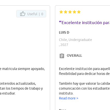
Useful |
0
“
Excelente institución pa
LUIS D
Chile, Undergraduate
, 2027
OVERALL
de matricula siempre apoyado,
Excelente institución para aquel
flexibilidad para dedicar horas d
contenidos actualizados,
También hay que valorar la calid
itan los tiempos de trabajo y
comunicación con los estudiantes 
a estudiar.
instituto.
Read more >