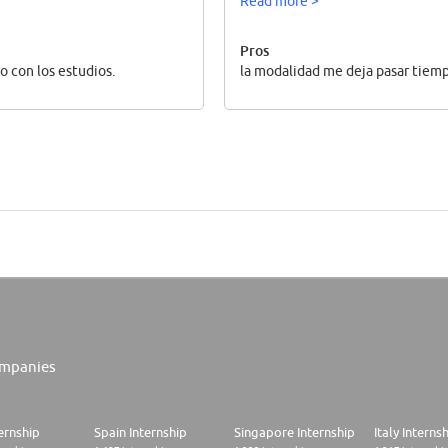
Read more >
Pros
 con los estudios.
la modalidad me deja pasar tiemp
mpanies
ernship
Spain Internship
Singapore Internship
Italy Interns