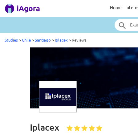
Home
Intern
Studies
>
Chile
>
Santiago
>
Iplacex
>
Reviews
Iplacex