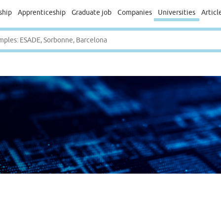
ship
Apprenticeship
Graduate job
Companies
Universities
Articl